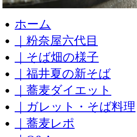
コ
ホーム
ン
テ
｜粉奈屋六代目
ン
ツ
へ
｜そば畑の様子
ス
キ
｜福井夏の新そば
ッ
プ
｜蕎麦ダイエット
｜ガレット・そば料理
｜蕎麦レポ