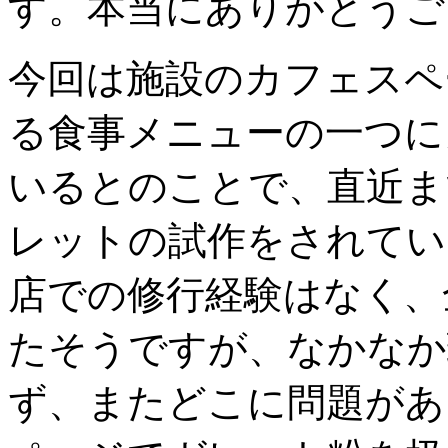
す。本当にありがとうご
存
す
る
今回は施設のカフェスペ
だ
け
る食事メニューの一つに
で
は
品
いるとのことで、直近ま
質
保
持
レットの試作をされてい
し
き
店での修行経験はなく、
れ
な
い
たそうですが、なかなか
理
由。
ず、またどこに問題があ
は