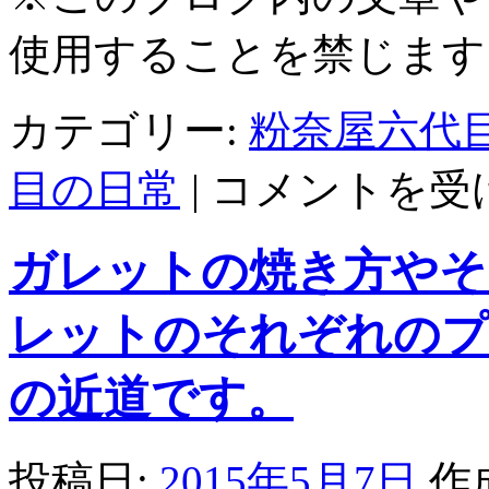
使用することを禁じます
カテゴリー:
粉奈屋六代
そ
目の日常
|
コメントを受
ば
粉
に
ガレットの焼き方やそ
変
な
香
レットのそれぞれのプ
り
や
臭
の近道です。
い
が
し
投稿日:
2015年5月7日
作
て