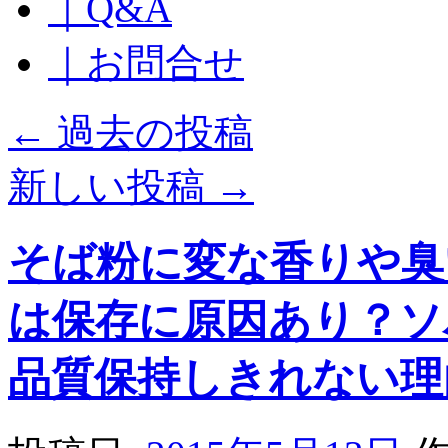
｜Q&A
｜お問合せ
←
過去の投稿
新しい投稿
→
そば粉に変な香りや臭
は保存に原因あり？ソ
品質保持しきれない理