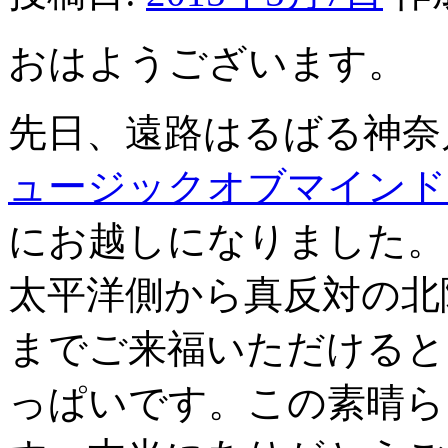
不
味
い
おはようございます。
と
感
じ
先日、遠路はるばる神奈
る
の
は
ュージックオブマインド
保
存
にお越しになりました。
に
原
因
太平洋側から真反対の北
あ
り？
までご来福いただけると
ソ
バ
を
っぱいです。この素晴ら
低
温
保