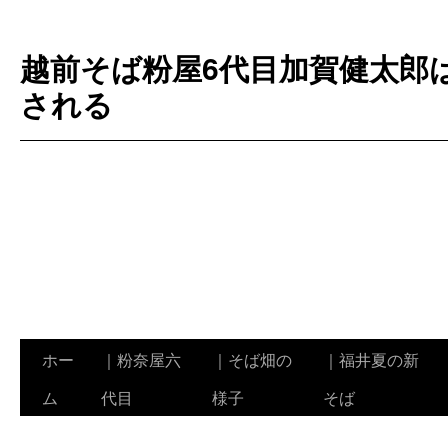
越前そば粉屋6代目加賀健太郎
される
ホー
｜粉奈屋六
｜そば畑の
｜福井夏の新
コ
ム
代目
様子
そば
ン
テ