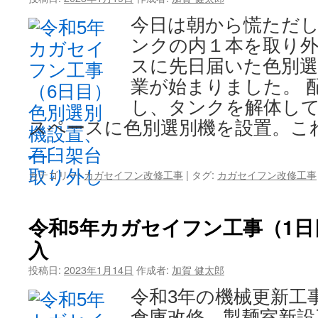
今日は朝から慌ただし
ンクの内１本を取り
スに先日届いた色別選
業が始まりました。 
し、タンクを解体して
スペースに色別選別機を設置。こ
→
カテゴリー:
カガセイフン改修工事
|
タグ:
カガセイフン改修工事
令和5年カガセイフン工事（1日
入
投稿日:
2023年1月14日
作成者:
加賀 健太郎
令和3年の機械更新工
倉庫改修、製麺室新設