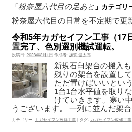
「
」カテゴリ
粉奈屋六代目の足あと
ン
ツ
粉奈屋六代目の日常を不定期で更
へ
令和5年カガセイフン工事（17
ス
置完了、色別選別機試運転。
キ
投稿日:
2023年2月1日
作成者:
加賀 健太郎
ッ
新規石臼架台の搬入も
残りの架台を設置して
プ
ただ置けばいいとい
1台1台水平値を取り
けていきます。寒い
うございます。 一列に並んだ架台
カテゴリー:
カガセイフン改修工事
|
タグ:
カガセイフン改修工事