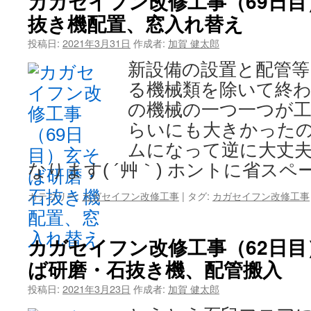
カガセイフン改修工事（69日
抜き機配置、窓入れ替え
投稿日:
2021年3月31日
作成者:
加賀 健太郎
新設備の設置と配管等
る機械類を除いて終わ
の機械の一つ一つが
らいにも大きかった
ムになって逆に大丈
なります( ´艸｀) ホントに省スペ
カテゴリー:
カガセイフン改修工事
|
タグ:
カガセイフン改修工事
カガセイフン改修工事（62日
ば研磨・石抜き機、配管搬入
投稿日:
2021年3月23日
作成者:
加賀 健太郎