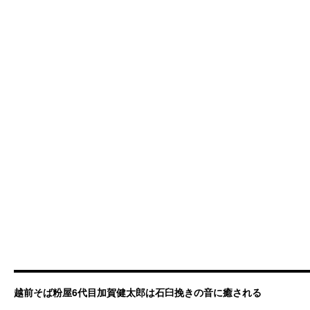
越前そば粉屋6代目加賀健太郎は石臼挽きの音に癒される