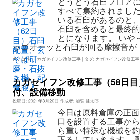
とうとう石臼フロアに
すべて集約されました
いる石臼があるのと
石臼を含めると最終的
とになります。 いや
ッゴオーッと石臼が回る摩擦音が
カテゴリー:
カガセイフン改修工事
|
タグ:
カガセイフン改修工事
カガセイフン改修工事（58日
付、設備移動
投稿日:
2021年3月20日
作成者:
加賀 健太郎
今日は原料倉庫の正面
口を設置する工事から
ら重い特殊な機械を
下ろしていきます。 