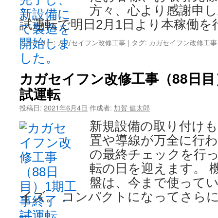
方々、心より感謝申し
試運転で明日2月1日より本稼働を
カテゴリー:
カガセイフン改修工事
|
タグ:
カガセイフン改修工事
カガセイフン改修工事（88日目
試運転
投稿日:
2021年6月4日
作成者:
加賀 健太郎
新規設備の取り付けも
置や導線が万全に行
の最終チェックを行
転の日を迎えます。 
盤は、今まで使ってい
イズ。 コンパクトになってさらに
→