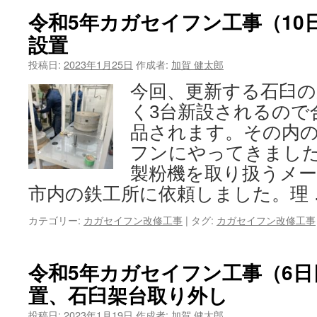
令和5年カガセイフン工事（10
設置
投稿日:
2023年1月25日
作成者:
加賀 健太郎
今回、更新する石臼の
く3台新設されるので
品されます。その内の
フンにやってきました
製粉機を取り扱うメ
市内の鉄工所に依頼しました。理
カテゴリー:
カガセイフン改修工事
|
タグ:
カガセイフン改修工事
令和5年カガセイフン工事（6
置、石臼架台取り外し
投稿日:
2023年1月19日
作成者:
加賀 健太郎