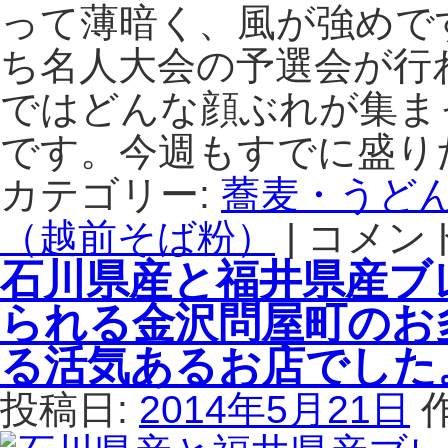
使
げ
って薄暗く、風が強めで
用
る
ち名人大会の予選会が行
の
サ
細
ク
ではどんな顔ぶれが集ま
切
サ
り
ク
です。今週もすでに盛り
越
の
前
地
カテゴリー:
蕎麦・うど
そ
物
ば
（越前そば粉）
|
コメン
天
北
も
ぷ
陸
石川県産と福井県産ブ
う
ら
新
ま
と
幹
られる金沢問屋町のお
い。
細
線
は
打
開
る活気あるお店でした
ち
業
手
で
投稿日:
2014年5月21日
打
湧
ち
く