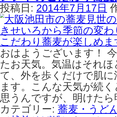
本
投稿日:
2014年7月17日
橋
駅
か
ら
徒
歩
5
おはようございます！ 
分
の
たお天気。気温はそれほ
手
て、外を歩くだけで肌に
打
ち
ます。こんな天気が続く
そ
ば
思うんですが、明けたら
星
（あ
カテゴリー:
蕎麦・うど
か
り）