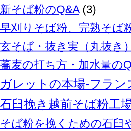
新そば粉のQ&A
(3)
早刈りそば粉、完熟そば粉
玄そば・抜き実（丸抜き）
蕎麦の打ち方・加水量のQ
ガレットの本場‐フラン
石臼挽き越前そば粉工
そば粉を挽くための石臼