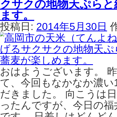
クサクの地物天ぷらと
わ
れ
田
え
ん）
塚
ます。
る。
は、
の
は
新
美
投稿日:
2014年5月30日
鮮
味
な
麺
地
庵
の
た
食
か
材
ら
を
や
おはようございます。 
使
は、
っ
石
て、今回もなかなか濃い
た
焼
だきました。 向こうは
料
か
理
れ
ったんですが、今日の福
と
ー
女
う
です。 日差しはどんどん
将
ど