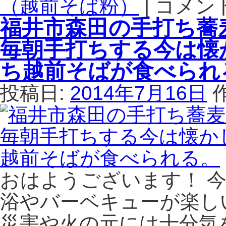
（越前そば粉）
|
コメン
大
は、
阪
福井市森田の手打ち蕎
熟
池
成
田
毎朝手打ちする今は懐
し
市
た
の
ち越前そばが食べられ
永
蕎
平
麦
投稿日:
2014年7月16日
寺
見
町
世
産
の
の
あ
粗
み
挽
は、
き
限
おはようございます！ 
蕎
定
麦
10
浴やバーベキューが楽し
が
食
災害や火の元には十分気
食
の