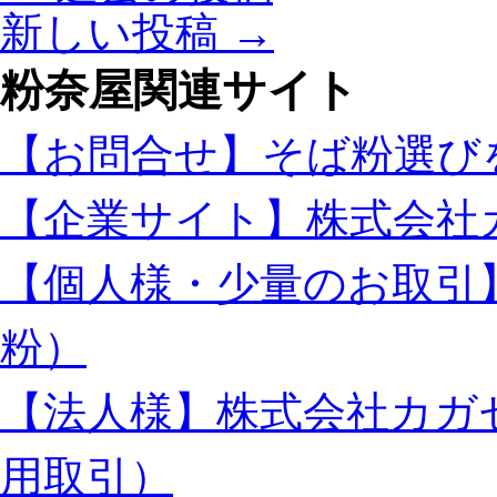
つ
産
新しい投稿
→
な
と
ぎ
福
粉奈屋関連サイト
も
井
打
県
ち
産
【お問合せ】そば粉選び
粉
ブ
も
レ
【企業サイト】株式会社
使
ン
わ
ド
【個人様・少量のお取引
な
の
い
細
全
打
粉）
国
ち
各
蕎
【法人様】株式会社カガ
地
麦
の
が
生
食
用取引）
粉
べ