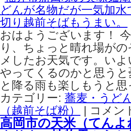
ば
麦
遠
が
と
町
味
地
へ
わ
元
移
え
の
転
おはようございます！ 
る。
採
し
は
れ
た
り、ちょっと晴れ場がの
た
日々
メしたお天気です。いよ
て
茶
山
寮
やってくるのかと思うと
菜
連
や
（に
と降る雨も楽しもうと思
天
ち
然
に
カテゴリー:
蕎麦・うど
き
ち
の
（越前そば粉）
|
さ
コメン
福
こ
り
井
高岡市の天米（てんよ
が
ょ
市
味
う
新