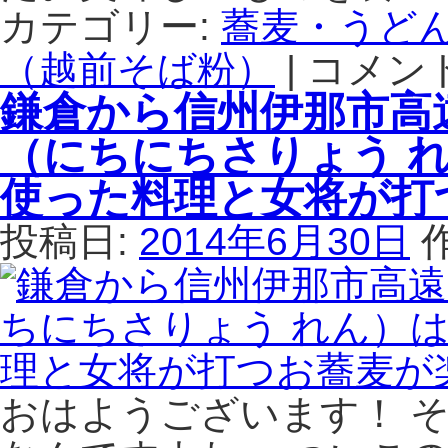
く
べ
カテゴリー:
蕎麦・うど
ら
ら
（越前そば粉）
し
|
コメン
信
れ
の
州
る。
鎌倉から信州伊那市高
杜
東
は
で
御
（にちにちさりょう 
は、
市
日
の
使った料理と女将が打
替
蕎
わ
麦
投稿日:
2014年6月30日
り
處
で
り
オ
こ
ー
ぼ
ナ
う
ー
は、
が
粒
おはようございます！ 
変
度
わ
ご