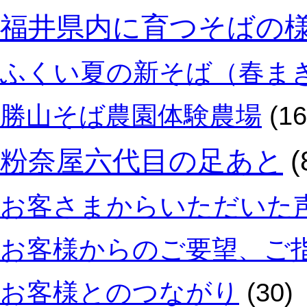
福井県内に育つそばの
ふくい夏の新そば（春ま
勝山そば農園体験農場
(16
粉奈屋六代目の足あと
(
お客さまからいただいた
お客様からのご要望、ご
お客様とのつながり
(30)