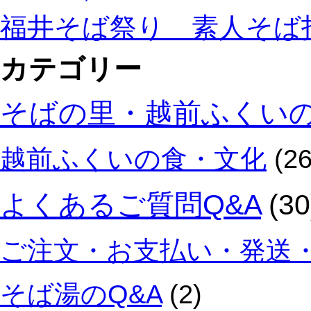
十
ら
福井そば祭り 素人そば
割
れ
そ
る
ば
カテゴリー
金
が
沢
食
問
そばの里・越前ふくい
べ
屋
比
町
べ
の
越前ふくいの食・文化
(26
で
お
き
多
る。
福
よくあるご質問Q&A
(30
は
は、
地
ご注文・お支払い・発送・
元
に
愛
そば湯のQ&A
(2)
さ
れ