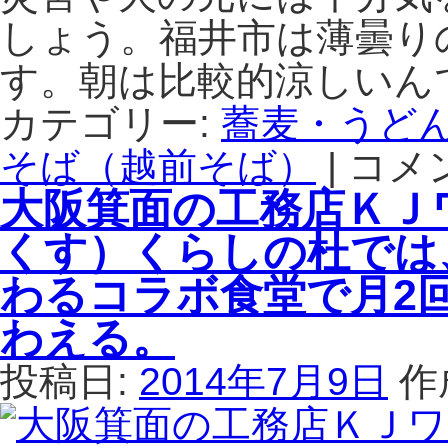
べ
石
しょう。福井市は薄曇り
ら
臼
れ
手
す。朝は比較的涼しいん
る
挽
福
き
カテゴリー:
蕎麦・うど
井
せ
県
そば（越前そば）
い
|
コメ
福
産
ろ
井
大阪箕面の工務店ＫＪ
そ
か
市
ば
ら
森
くす）くらしの杜では
使
季
田
用
節
の
わるコラボ食堂で月2
認
の
手
定
変
わえる。
打
店
わ
ち
で
投稿日:
2014年7月9日
作
り
蕎
す。
そ
麦
は
ば
な
ま
が