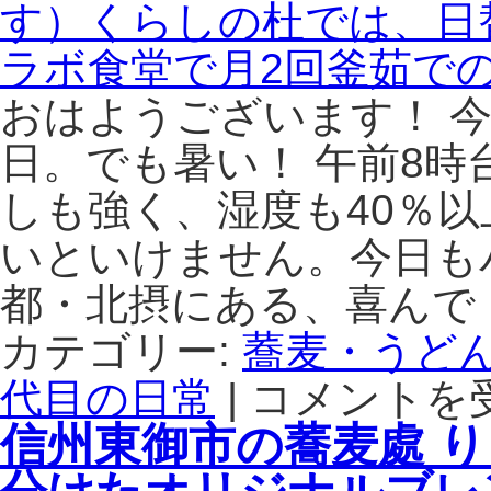
で
た
国
や
内
は、
産
お
おはようございます！ 
ブ
母
日。でも暑い！ 午前8時
レ
さ
ン
ん
しも強く、湿度も40％
ド
が
の
毎
いといけません。今日も
こ
朝
だ
手
都・北摂にある、喜んで
わ
打
り
カテゴリー:
蕎麦・うど
ち
蕎
す
代目の日常
|
コメントを
大
麦
る
阪
が
今
信州東御市の蕎麦處 
箕
楽
は
面
し
懐