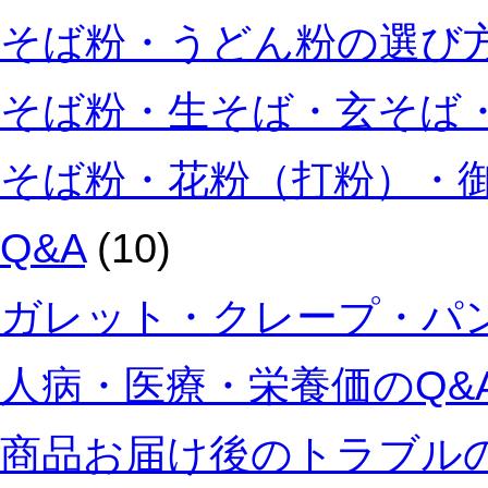
て
そば粉・うどん粉の選び方
い
る
そば粉・生そば・玄そば・
活
気
あ
そば粉・花粉（打粉）・
る
お
店
Q&A
(10)
で
し
ガレット・クレープ・パン
た。
は
人病・医療・栄養価のQ&
商品お届け後のトラブルの