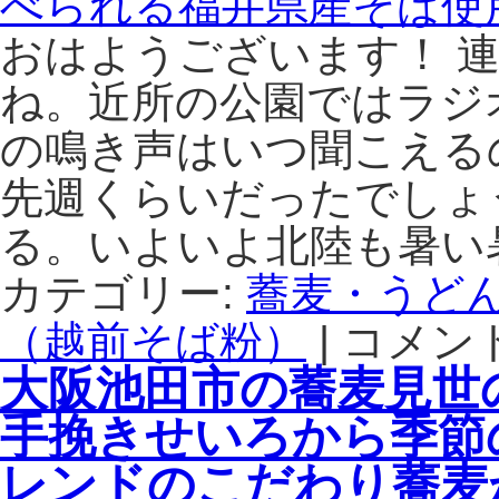
おはようございます！ 
ね。近所の公園ではラジ
の鳴き声はいつ聞こえる
先週くらいだったでしょ
る。いよいよ北陸も暑い
カテゴリー:
蕎麦・うど
（越前そば粉）
|
コメン
地
下
大阪池田市の蕎麦見世
鉄
堺
手挽きせいろから季節
筋
線
レンドのこだわり蕎麦
日