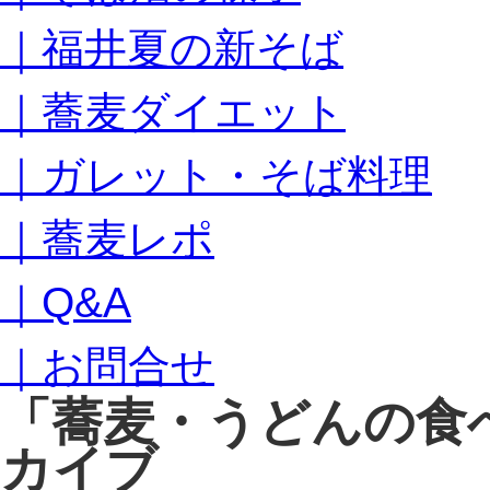
キ
｜福井夏の新そば
ッ
プ
｜蕎麦ダイエット
｜ガレット・そば料理
｜蕎麦レポ
｜Q&A
｜お問合せ
「
蕎麦・うどんの食
カイブ