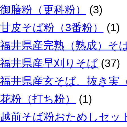
御膳粉（更科粉）
(3)
甘皮そば粉（3番粉）
(1)
福井県産完熟（熟成）そ
福井県産早刈りそば
(37)
福井県産玄そば、抜き実
花粉（打ち粉）
(1)
越前そば粉おためしセッ