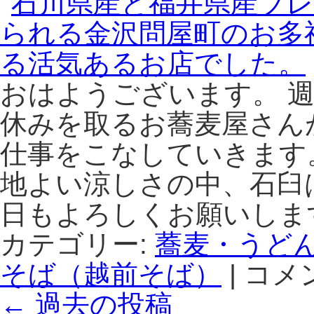
蕎
富
麦
山
が
駅
楽
か
し
ら
おはようございます。 
め
ほ
ま
ど
休みを取るお蕎麦屋さん
す。
近
仕事をこなしていきます
は
い
神
地よい涼しさの中、石臼
通
町
日もよろしくお願いしま
田
村
カテゴリー:
蕎麦・うど
さ
そば（越前そば）
ん
|
コメ
石
で
川
←
過去の投稿
は、
県