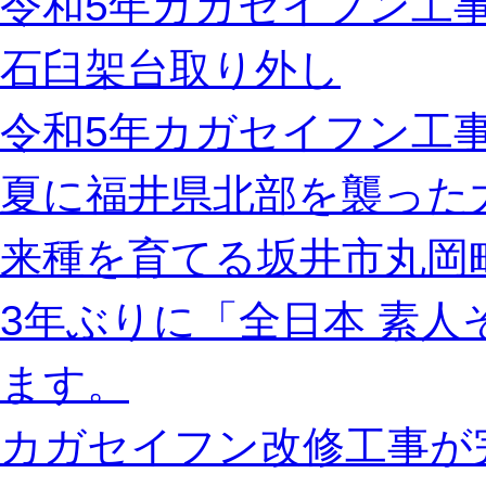
令和5年カガセイフン工
石臼架台取り外し
令和5年カガセイフン工事
夏に福井県北部を襲った
来種を育てる坂井市丸岡
3年ぶりに「全日本 素
ます。
カガセイフン改修工事が