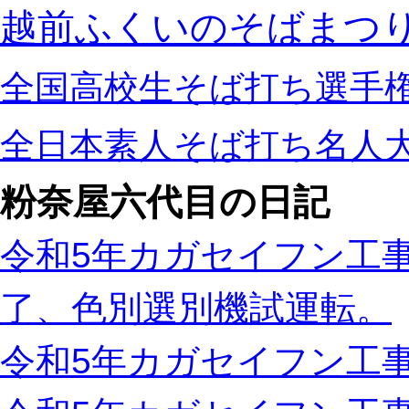
越前ふくいのそばまつ
全国高校生そば打ち選手
全日本素人そば打ち名人
粉奈屋六代目の日記
令和5年カガセイフン工事
了、色別選別機試運転。
令和5年カガセイフン工事