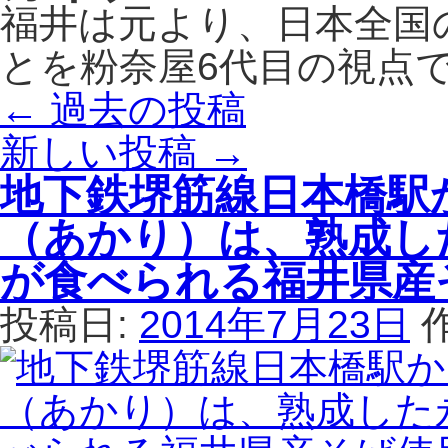
福井は元より、日本全国
とを粉奈屋6代目の視点
←
過去の投稿
新しい投稿
→
地下鉄堺筋線日本橋駅
（あかり）は、熟成し
が食べられる福井県産
投稿日:
2014年7月23日