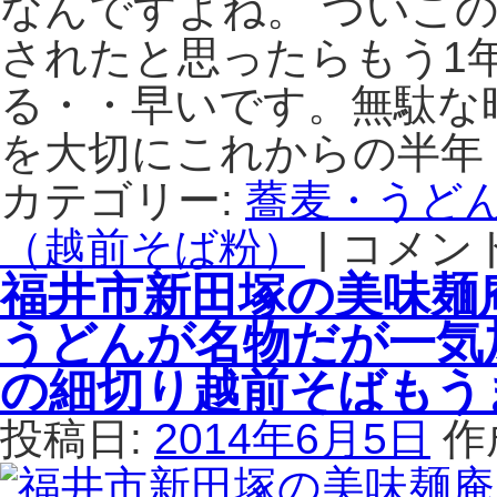
なんですよね。 ついこ
る
と
されたと思ったらもう1
コ
に
ラ
挽
る・・早いです。無駄な
ボ
き
食
分
を大切にこれからの半年
堂
け
で
た
カテゴリー:
蕎麦・うど
月
オ
2
（越前そば粉）
|
リ
コメン
鎌
回
ジ
倉
福井市新田塚の美味麺
釜
ナ
か
茹
ル
ら
うどんが名物だが一気
で
ブ
信
の
レ
州
の細切り越前そばもう
手
ン
伊
打
ド
那
投稿日:
2014年6月5日
作
ち
の
市
そ
蕎
高