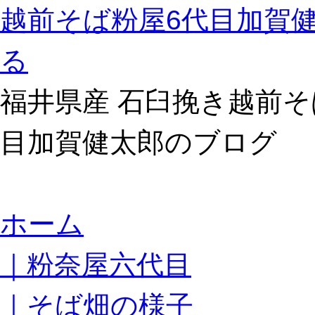
越前そば粉屋6代目加賀
る
福井県産 石臼挽き越前そ
目加賀健太郎のブログ
コ
ホーム
ン
テ
｜粉奈屋六代目
ン
ツ
へ
｜そば畑の様子
ス