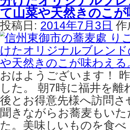
分けたオリジナルブレ
の
め
か
工
ま
し
て山菜や天然きのこが
務
す。
い
店
は
投稿日:
2014年7月3日
作
噛
Ｋ
み
Ｊ
応
ワ
え
ー
の
ク
あ
ス
る
（け
平
おはようございます！ 
い
打
じ
した。 朝7時に福井を離
ち
ぇ
越
後とお得意先様へ訪問さ
い
前
わ
そ
聞きながらお蕎麦もいた
ー
ば
く
が
た。美味しいものを食べ
す）
食