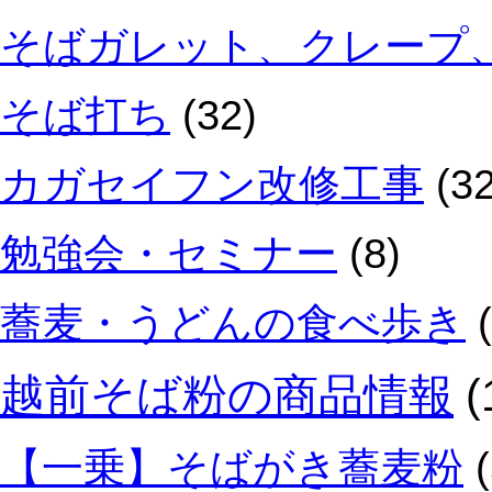
そばガレット、クレープ
そば打ち
(32)
カガセイフン改修工事
(32
勉強会・セミナー
(8)
蕎麦・うどんの食べ歩き
(
越前そば粉の商品情報
(
【一乗】そばがき蕎麦粉
(