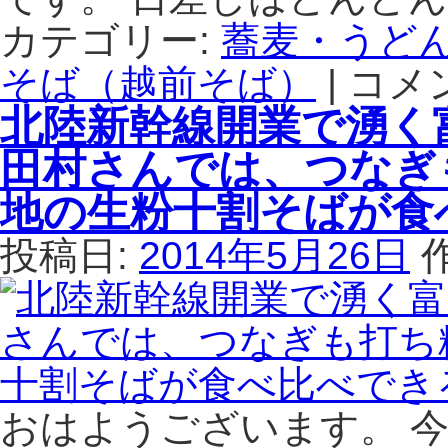
が
ん
カテゴリー:
蕎麦・うど
打
が
つ
そば（越前そば）
名
|
コメ
高
お
物
岡
北陸新幹線開業で湧く
蕎
だ
市
麦
が
の
田村さんでは、つなぎ
が
一
天
楽
気
米
地の生粉十割そばが食
し
加
（て
め
水
ん
投稿日:
2014年5月26日
る。
で
よ
は
打
ね）
つ
は、
大
目
野
の
産
前
そ
で
おはようございます。 
ば
揚