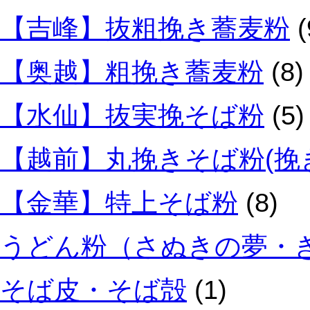
【吉峰】抜粗挽き蕎麦粉
(
【奥越】粗挽き蕎麦粉
(8)
【水仙】抜実挽そば粉
(5)
【越前】丸挽きそば粉(挽
【金華】特上そば粉
(8)
うどん粉（さぬきの夢・
そば皮・そば殻
(1)