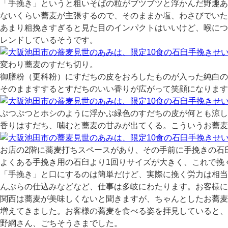
「手挽き」というと粗いそばの粒がブツブツと浮かんだ野趣あ
ないくらい蕎麦が主張するので、そのままか塩、わさびでいた
あまり粗挽きすぎると見た目のインパクトはいいけど、喉につ
レンドしているそうです。
変わり蕎麦のすだち切り。
御膳粉（更科粉）にすだちの皮をおろしたものが入った純白の
そのまますするとすだちのいい香りが広がって笑顔になります
ぷつぷつとホシのように浮かぶ緑色のすだちの皮が何とも涼し
香りはすだち、噛むと蕎麦の甘みが出てくる。こういうお蕎麦
お店の2階に蕎麦打ちスペースがあり、その手前に手挽きの石
よくある手挽き用の石臼より1回りサイズが大きく、これで挽
「手挽き」と口にするのは簡単だけど、実際に挽く労力は相当
んぷらの仕込みなどなど、仕事は多岐にわたります。お客様に
関西は蕎麦が美味しくないと聞きますが、ちゃんとしたお蕎麦
増えてきました。お客様の蕎麦を食べる姿を拝見していると、
野網さん、ごちそうさまでした。