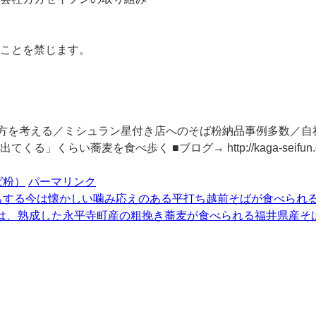
ことを禁じます。
き方を考える／ミシュラン星付き店へのそば粉納品事例多数／
蕎麦を食べ歩く ■ブログ→ http://kaga-seifun.com
ば粉）
パーマリンク
ちする今は懐かしい噛み応えのある平打ち越前そばが食べられ
は、熟成した永平寺町産の粗挽き蕎麦が食べられる福井県産そ