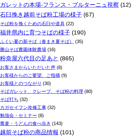
ガレットの本場‐フランス・ブルターニュ視察
(12)
石臼挽き越前そば粉工場の様子
(67)
そば粉を挽くための石臼や道具
(22)
福井県内に育つそばの様子
(190)
ふくい夏の新そば（春まき夏そば）
(35)
勝山そば農園体験農場
(16)
粉奈屋六代目の足あと
(865)
お客さまからいただいた声
(8)
お客様からのご要望、ご指摘
(9)
お客様とのつながり
(30)
そばガレット、クレープ、そば粉の料理
(80)
そば打ち
(32)
カガセイフン改修工事
(32)
勉強会・セミナー
(8)
蕎麦・うどんの食べ歩き
(143)
越前そば粉の商品情報
(101)