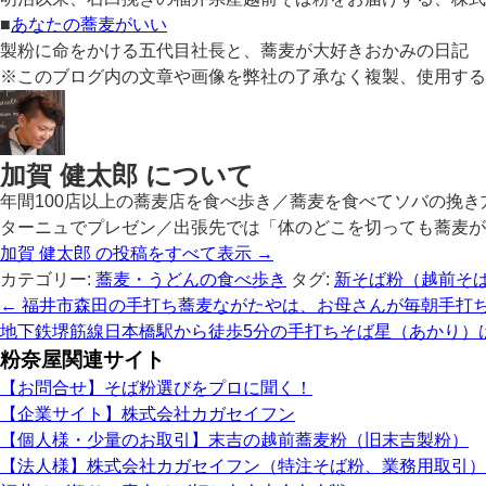
■
あなたの蕎麦がいい
製粉に命をかける五代目社長と、蕎麦が大好きおかみの日記
※このブログ内の文章や画像を弊社の了承なく複製、使用する
加賀 健太郎 について
年間100店以上の蕎麦店を食べ歩き／蕎麦を食べてソバの挽
ターニュでプレゼン／出張先では「体のどこを切っても蕎麦が出てくる」くらい
加賀 健太郎 の投稿をすべて表示
→
カテゴリー:
蕎麦・うどんの食べ歩き
タグ:
新そば粉（越前そ
←
福井市森田の手打ち蕎麦ながたやは、お母さんが毎朝手打
地下鉄堺筋線日本橋駅から徒歩5分の手打ちそば星（あかり）
粉奈屋関連サイト
【お問合せ】そば粉選びをプロに聞く！
【企業サイト】株式会社カガセイフン
【個人様・少量のお取引】末吉の越前蕎麦粉（旧末吉製粉）
【法人様】株式会社カガセイフン（特注そば粉、業務用取引）