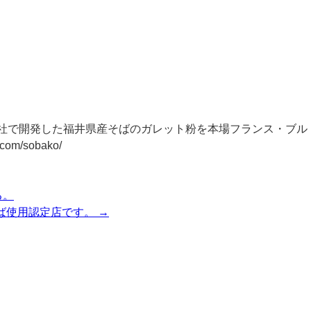
自社で開発した福井県産そばのガレット粉を本場フランス・ブル
/sobako/
る。
ば使用認定店です。
→