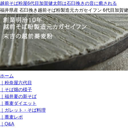
越前そば粉屋6代目加賀健太郎は石臼挽きの音に癒される
福井県産 石臼挽き越前そば粉製造元カガセイフン 6代目加賀
コ
ホーム
ン
｜粉奈屋六代目
テ
｜そば畑の様子
ン
｜福井夏の新そば
ツ
｜蕎麦ダイエット
へ
｜ガレット・そば料理
ス
｜蕎麦レポ
キ
｜Q&A