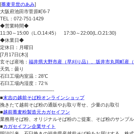
[
蕎麦見世のあみ
]
大阪府池田市菅原町6-7
TEL：072-751-1429
◆営業時間◆
11:30～15:00（L.O.14:45） 17:30～22:00(L.O.21:30)
◆休業日◆
定休日：月曜日
[7月17日(木)]
玄そば産地：
福井県大野市産（早刈り品）、坂井市丸岡町産（
天気：曇り
石臼工場内室温：28℃
石臼工場内湿度：72％
———————————-
■
末吉の越前そば粉オンラインショップ
挽きたて越前そば粉の通販やお取り寄せ、少量のお取引
■
越前蕎麦粉製造元カガセイフン
業務用そば粉、オリジナルそば粉のご提案、そば粉のサンプル
■
カガセイフン企業サイト
明治以来、石臼挽きの福井県産越前そば粉をお届けする、株式