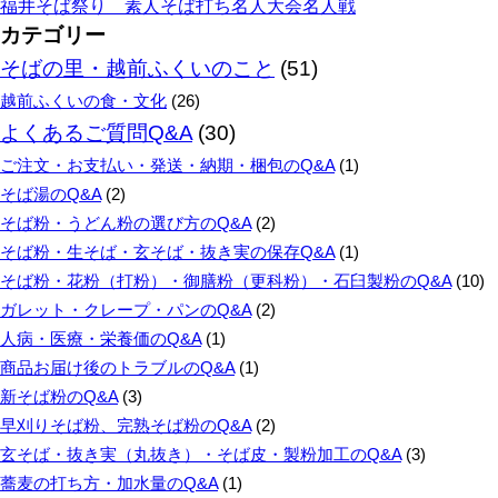
福井そば祭り 素人そば打ち名人大会名人戦
カテゴリー
そばの里・越前ふくいのこと
(51)
越前ふくいの食・文化
(26)
よくあるご質問Q&A
(30)
ご注文・お支払い・発送・納期・梱包のQ&A
(1)
そば湯のQ&A
(2)
そば粉・うどん粉の選び方のQ&A
(2)
そば粉・生そば・玄そば・抜き実の保存Q&A
(1)
そば粉・花粉（打粉）・御膳粉（更科粉）・石臼製粉のQ&A
(10)
ガレット・クレープ・パンのQ&A
(2)
人病・医療・栄養価のQ&A
(1)
商品お届け後のトラブルのQ&A
(1)
新そば粉のQ&A
(3)
早刈りそば粉、完熟そば粉のQ&A
(2)
玄そば・抜き実（丸抜き）・そば皮・製粉加工のQ&A
(3)
蕎麦の打ち方・加水量のQ&A
(1)