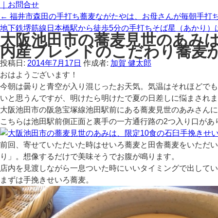
ッ
｜お問合せ
プ
←
福井市森田の手打ち蕎麦ながたやは、お母さんが毎朝手打
地下鉄堺筋線日本橋駅から徒歩5分の手打ちそば星（あかり）
大阪池田市の蕎麦見世のあみは
内産ブレンドのこだわり蕎麦
投稿日:
2014年7月17日
作成者:
加賀 健太郎
おはようございます！
今朝は曇りと青空が入り混じったお天気。気温はそれほどでも
いと思うんですが、明けたら明けたで夏の日差しに悩まされま
大阪池田市の阪急宝塚線池田駅前にある蕎麦見世のあみさんに
こちらは池田駅前側正面と裏手の一方通行路の2つ入り口があ
前回、寄せていただいた時はせいろ蕎麦と田舎蕎麦をいただ
り」。想像するだけで美味そうでお腹が鳴ります。
店内を見渡しながら一息ついた時にいいタイミングで出してい
まずは手挽きせいろ蕎麦。