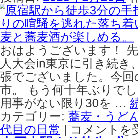
ろ
接
し
教
そ
わ
ば
り
と
蕎
若
麦
おはようございます！ 
狭
の
の
試
人大会in東京に引き続
地
食
張でございました。今回
酒
も
と
で
市。 もう何十年ぶりで
合
き
わ
る
用事がない限り30を …
せ
そ
る
ば
カテゴリー:
蕎麦・うど
と
連
さ
代目の日常
合
|
コメントを
原
ら
の
宿