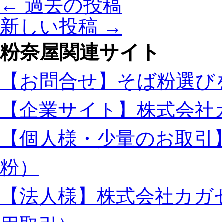
←
過去の投稿
セ
と
会
イ
称
場
新しい投稿
→
フ
さ
は
ン
れ
ア
粉奈屋関連サイト
は、
る。
ク
風
は
ア
土
【お問合せ】そば粉選び
シ
が
テ
育
ィ
【企業サイト】株式会社
て
お
る
台
【個人様・少量のお取引
福
場
井
内
の
ア
粉）
ソ
ク
バ
ア
【法人様】株式会社カガ
を
ア
通
リ
し
ー