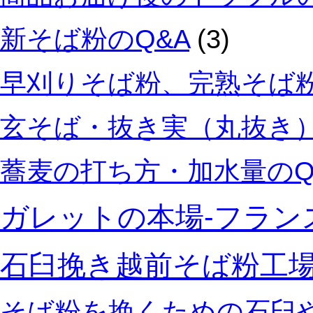
い
ま
新そば粉のQ&A
(3)
す。
は
早刈りそば粉、完熟そば粉
玄そば・抜き実（丸抜き）
蕎麦の打ち方・加水量のQ
ガレットの本場‐フラン
石臼挽き越前そば粉工
そば粉を挽くための石臼