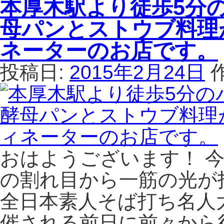
本厚木駅より徒歩5分
に
蕎
駅
香
麦
か
母パンとストウブ料理
る。
打
ら
は
ち
徒
ネーターのお店です。
会
歩
は、
3
投稿日:
2015年2月24日
過
分
去
の
最
手
高
打
の
ち
参
そ
加
ば
おはようございます！ 
者
野
で
む
の割れ目から一筋の光が
大
ら
全日本素人そば打ち名人
盛
は、
況
竹
催される前日に前々から
で
下