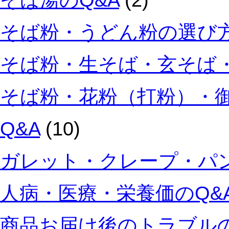
そば湯のQ&A
(2)
技
術
そば粉・うどん粉の選び方
製
法
そば粉・生そば・玄そば・
を
磨
き
そば粉・花粉（打粉）・
続
け
る
Q&A
(10)
こ
と
ガレット・クレープ・パン
を
理
念
人病・医療・栄養価のQ&
と
し
商品お届け後のトラブルの
て