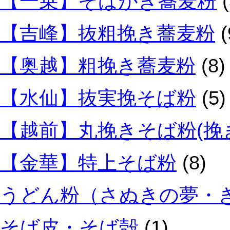
【一乗】そばがき蕎麦粉
(
【吉峰】抜粗挽き蕎麦粉
(
【奥越】粗挽き蕎麦粉
(8)
【水仙】抜実挽そば粉
(5)
【越前】丸挽きそば粉(挽
【金華】特上そば粉
(8)
うどん粉（さぬきの夢・
そば皮・そば殻
(1)