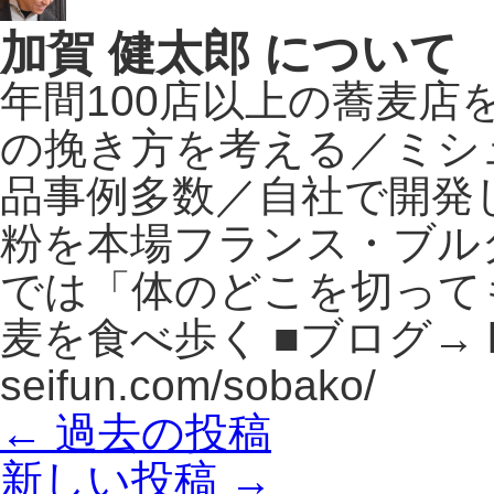
加賀 健太郎 について
年間100店以上の蕎麦
の挽き方を考える／ミシ
品事例多数／自社で開発
粉を本場フランス・ブル
では「体のどこを切って
麦を食べ歩く ■ブログ→ http
seifun.com/sobako/
←
過去の投稿
新しい投稿
→