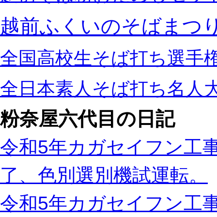
越前ふくいのそばまつ
全国高校生そば打ち選手
全日本素人そば打ち名人
粉奈屋六代目の日記
令和5年カガセイフン工事
了、色別選別機試運転。
令和5年カガセイフン工事