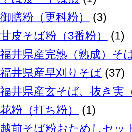
御膳粉（更科粉）
(3)
甘皮そば粉（3番粉）
(1)
福井県産完熟（熟成）そ
福井県産早刈りそば
(37)
福井県産玄そば、抜き実
花粉（打ち粉）
(1)
越前そば粉おためしセッ