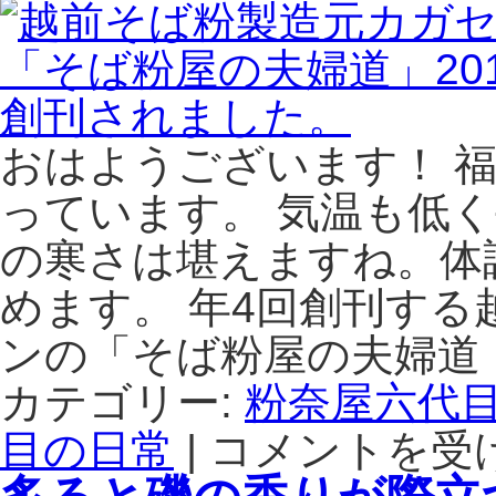
し
恒
や
例
す
の
く
新
な
年
っ
会
おはようございます！ 
た
は、
の
手
っています。 気温も低
信
打
州
ち
の寒さは堪えますね。体
茅
そ
めます。 年4回創刊す
野
ば
市
で
ンの「そば粉屋の夫婦道
で
寒
作
ブ
カテゴリー:
粉奈屋六代
ら
リ
れ
の
目の日常
|
コメントを受
越
る。
蕎
前
は
麦
そ