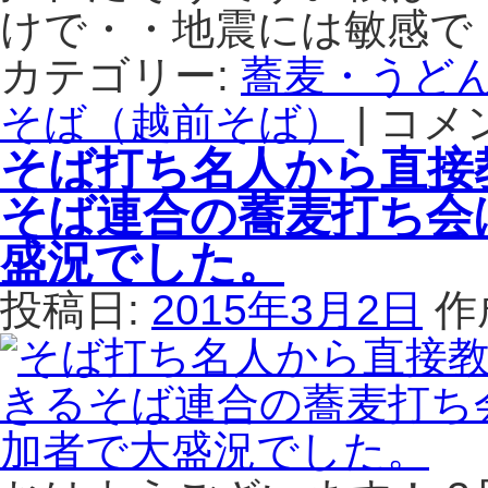
婦
けで・・地震には敏感で
盛
道」
り
2015
カテゴリー:
蕎麦・うど
上
年
が
そば（越前そば）
春
|
コメ
炙
り。
号
る
そば打ち名人から直接
は
が
と
創
磯
そば連合の蕎麦打ち会
刊
の
さ
香
盛況でした。
れ
り
ま
が
投稿日:
2015年3月2日
作
し
際
た。
立
は
つ
奥
能
登
輪