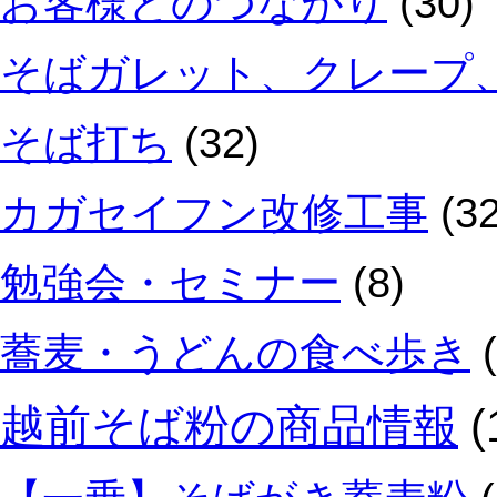
お客様とのつながり
(30)
そばガレット、クレープ
そば打ち
(32)
カガセイフン改修工事
(32
勉強会・セミナー
(8)
蕎麦・うどんの食べ歩き
(
越前そば粉の商品情報
(