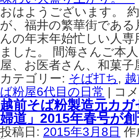
し）
おはようございます。 
蕎
麦
が、福井の繁華街である
は、
んの年末年始忙しい人専
福
井
ました。 間海さんご本
か
ら
屋、お医者さん、和菓子
北
陸
カテゴリー:
そば打ち
,
越
新
ば粉屋6代目の日常
幹
|
コメ
割
線
烹
越前そば粉製造元カガ
で
間
ア
海
婦道」2015年春号が
ク
（ま
セ
が
投稿日:
2015年3月8日
作
ス
い）