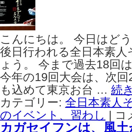
楽
っ
し
た
め
第
る
19
フ
回
こんにちは。 今日はど
ー
全
ド
日
後日行われる全日本素人
コ
本
ー
ょう。 今まで過去18回
素
デ
人
今年の19回大会は、次回
ィ
そ
ネ
ば
も込めて東京お台 …
続
ー
打
タ
ち
カテゴリー:
全日本素人
ー
名
の
人
のイベント、習わし
|
コ
素
お
大
人
カガセイフンは、風土
店
会
そ
で
は、