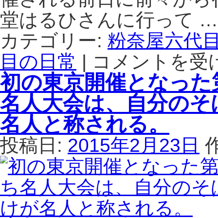
し
通
堂はるひさんに行って 
た。
り
は
の
カテゴリー:
粉奈屋六代
喧
目の日常
|
コメントを受
騒
本
を
厚
初の東京開催となった
逃
木
れ
駅
名人大会は、自分のそ
た
よ
落
り
名人と称される。
ち
徒
着
歩
投稿日:
2015年2月23日
い
5
た
分
空
の
間
パ
で
ン
店
食