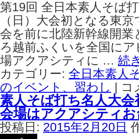
主
堂
第19回 全日本素人そば打
厳
は
選
る
（日）大会初となる東京
の
ひ
会を前に北陸新幹線開業
蕎
は、
麦
天
ろ越前ふくいを全国にア
と
然
蕎
酵
場アクアシティに …
続
麦
母
酒
パ
カテゴリー:
全日本素人
が
ン
楽
のイベント、習わし
と
|
コ
初
し
ス
の
素人そば打ち名人大会
め
ト
東
る。
ウ
京
会場はアクアシティお
は
ブ
開
料
催
投稿日:
2015年2月20日
理
と
が
な