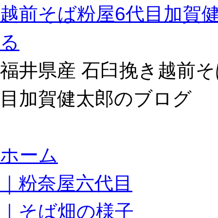
越前そば粉屋6代目加賀
る
福井県産 石臼挽き越前そ
目加賀健太郎のブログ
コ
ホーム
ン
テ
｜粉奈屋六代目
ン
ツ
へ
｜そば畑の様子
ス