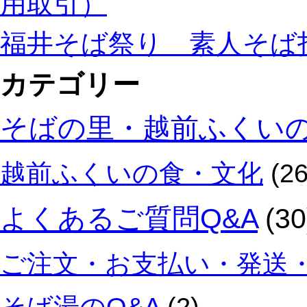
用取引）
て
ナ。
お
は
福井そば祭り 素人そば
客
様
カテゴリー
を
笑
顔
そばの里・越前ふくい
と
健
康
越前ふくいの食・文化
(26
に
し、
越
よくあるご質問Q&A
(30
前
そ
ご注文・お支払い・発送・
ば
文
化
と