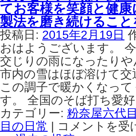
ば
てお客様を笑顔と健康
す。
自
打
は
分
ち
製法を磨き続けること
の
名
そ
人
投稿日:
2015年2月19日
ば
大
打
おはようございます。 今
会
ち
初
交じりの雨になったりや
を
の
見
東
市内の雪はほぼ溶けて交
つ
京
け
開
この調子で暖かくなって
た
催
者
ま
す。 全国のそば打ち愛好
だ
で
け
カテゴリー:
粉奈屋六代
あ
が
と
目の日常
|
コメントを受
カ
名
2
ガ
人
日！