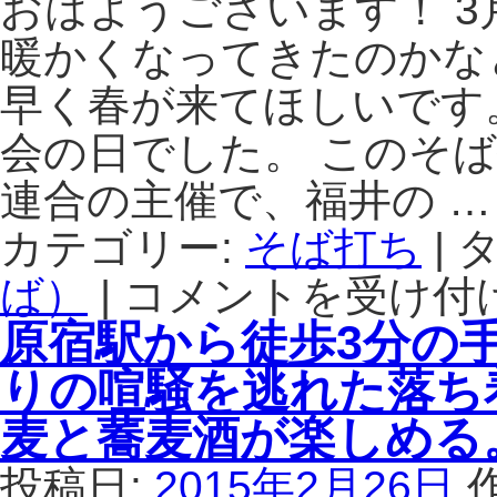
おはようございます！ 
島
の
暖かくなってきたのかな
岩
早く春が来てほしいです
海
苔
会の日でした。 このそ
は、
丸
連合の主催で、福井の 
抜
き
カテゴリー:
そば打ち
|
タ
そ
ば）
|
コメントを受け付
ば
そ
粉
ば
原宿駅から徒歩3分の
「水
打
仙」
ち
りの喧騒を逃れた落ち
で
名
打
人
麦と蕎麦酒が楽しめる
っ
か
た
ら
投稿日:
2015年2月26日
お
直