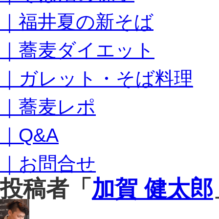
キ
｜福井夏の新そば
ッ
プ
｜蕎麦ダイエット
｜ガレット・そば料理
｜蕎麦レポ
｜Q&A
｜お問合せ
投稿者「
加賀 健太郎