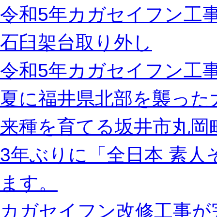
令和5年カガセイフン工
石臼架台取り外し
令和5年カガセイフン工事
夏に福井県北部を襲った
来種を育てる坂井市丸岡
3年ぶりに「全日本 素
ます。
カガセイフン改修工事が