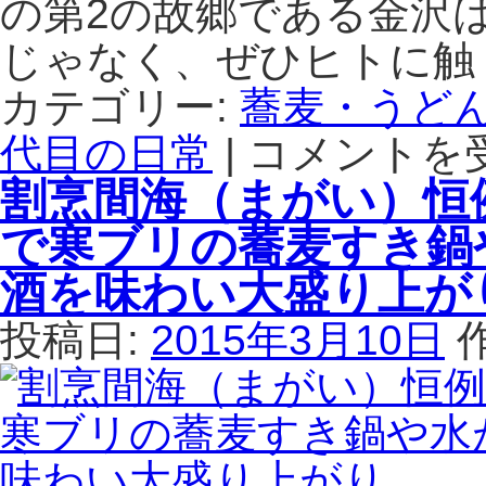
の第2の故郷である金沢
じゃなく、ぜひヒトに触
カテゴリー:
蕎麦・うど
代目の日常
|
コメントを
干
し
割烹間海（まがい）恒
そ
ば
で寒ブリの蕎麦すき鍋
の
献
酒を味わい大盛り上
上
寒
投稿日:
2015年3月10日
晒
し
（か
ん
ざ
ら