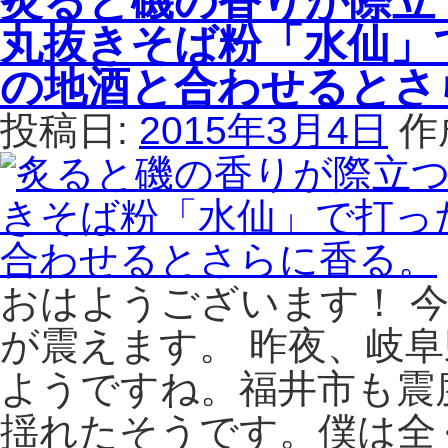
炙ると磯の香りが際立
す
ば
丸抜きそば粉「水仙」
き
粉
鍋
製
の地酒と合わせるとさ
や
造
水
元
投稿日:
2015年3月4日
作
が
カ
に
ガ
（ず
セ
ぼ
イ
が
フ
に）
ン
と
の
おはようございます！ 
地
「そ
酒
ば
が震えます。 昨夜、岐
を
粉
味
ようですね。福井市も震
屋
わ
の
揺れたそうです。僕は全
い
夫
大