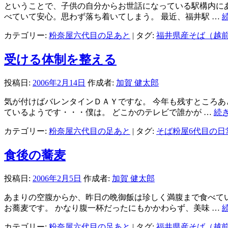
ということで、子供の自分からお世話になっている駅構内にあ
べていて安心。思わず落ち着いてしまう。 最近、福井駅 …
カテゴリー:
粉奈屋六代目の足あと
|
タグ:
福井県産そば（越
受ける体制を整える
投稿日:
2006年2月14日
作成者:
加賀 健太郎
気が付けばバレンタインＤＡＹですな。 今年も残すところあ
ているようです・・・僕は。 どこかのテレビで誰かが …
続
カテゴリー:
粉奈屋六代目の足あと
|
タグ:
そば粉屋6代目の日
食後の蕎麦
投稿日:
2006年2月5日
作成者:
加賀 健太郎
あまりの空腹からか、昨日の晩御飯は珍しく満腹まで食べてい
お蕎麦です。 かなり腹一杯だったにもかかわらず、美味 …
カテゴリー:
粉奈屋六代目の足あと
|
タグ:
福井県産そば（越