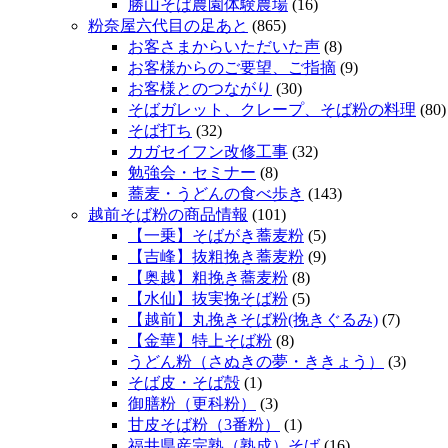
勝山そば農園体験農場
(16)
粉奈屋六代目の足あと
(865)
お客さまからいただいた声
(8)
お客様からのご要望、ご指摘
(9)
お客様とのつながり
(30)
そばガレット、クレープ、そば粉の料理
(80)
そば打ち
(32)
カガセイフン改修工事
(32)
勉強会・セミナー
(8)
蕎麦・うどんの食べ歩き
(143)
越前そば粉の商品情報
(101)
【一乗】そばがき蕎麦粉
(5)
【吉峰】抜粗挽き蕎麦粉
(9)
【奥越】粗挽き蕎麦粉
(8)
【水仙】抜実挽そば粉
(5)
【越前】丸挽きそば粉(挽きぐるみ)
(7)
【金華】特上そば粉
(8)
うどん粉（さぬきの夢・ききょう）
(3)
そば皮・そば殻
(1)
御膳粉（更科粉）
(3)
甘皮そば粉（3番粉）
(1)
福井県産完熟（熟成）そば
(16)