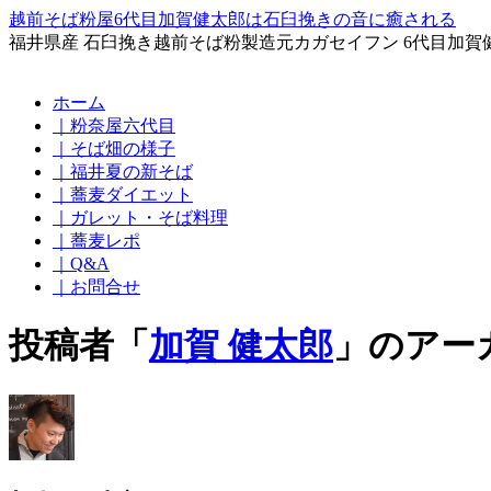
越前そば粉屋6代目加賀健太郎は石臼挽きの音に癒される
福井県産 石臼挽き越前そば粉製造元カガセイフン 6代目加賀
コ
ホーム
ン
｜粉奈屋六代目
テ
｜そば畑の様子
ン
｜福井夏の新そば
ツ
｜蕎麦ダイエット
へ
｜ガレット・そば料理
ス
｜蕎麦レポ
キ
｜Q&A
ッ
｜お問合せ
プ
投稿者「
加賀 健太郎
」のアー