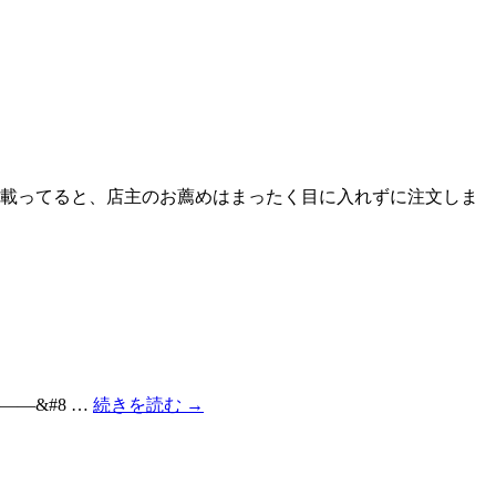
に載ってると、店主のお薦めはまったく目に入れずに注文しま
—&#8 …
続きを読む
→