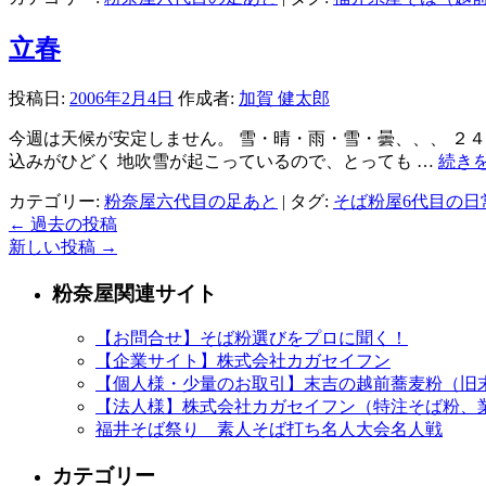
立春
投稿日:
2006年2月4日
作成者:
加賀 健太郎
今週は天候が安定しません。 雪・晴・雨・雪・曇、、、 ２
込みがひどく 地吹雪が起こっているので、とっても …
続き
カテゴリー:
粉奈屋六代目の足あと
|
タグ:
そば粉屋6代目の日
←
過去の投稿
新しい投稿
→
粉奈屋関連サイト
【お問合せ】そば粉選びをプロに聞く！
【企業サイト】株式会社カガセイフン
【個人様・少量のお取引】末吉の越前蕎麦粉（旧
【法人様】株式会社カガセイフン（特注そば粉、
福井そば祭り 素人そば打ち名人大会名人戦
カテゴリー