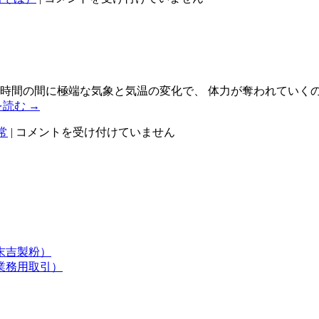
後
の
蕎
麦
は
４時間の間に極端な気象と気温の変化で、 体力が奪われていく
を読む
→
立
常
|
コメントを受け付けていません
春
は
末吉製粉）
業務用取引）