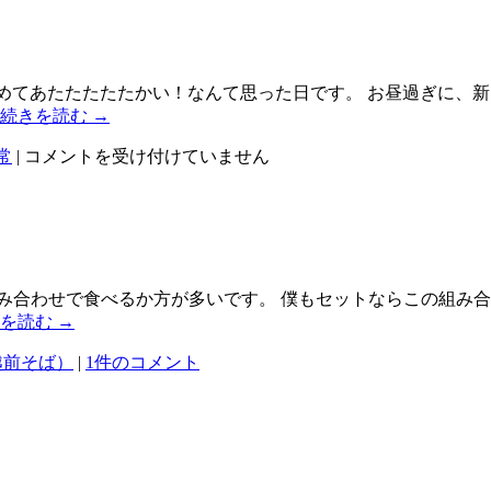
めてあたたたたたかい！なんて思った日です。 お昼過ぎに、
続きを読む
→
星
常
|
コメントを受け付けていません
が
キ
レ
イ
で
す。
み合わせで食べるか方が多いです。 僕もセットならこの組み合
は
きを読む
→
越前そば）
|
1件のコメント