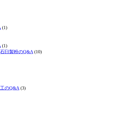
A
(1)
A
(1)
石臼製粉のQ&A
(10)
工のQ&A
(3)