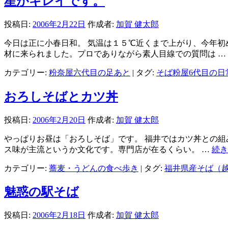
星がキレイです。
リ
ズ
投稿日:
2006年2月22日
作成者:
加賀 健太郎
ム
は
今日は正に小春日和。 気温は１５℃近くまで上がり、今年初
材に来られました。プロでありながら素人目線での質問は …
カテゴリー:
粉奈屋六代目の足あと
|
タグ:
そば粉屋6代目の日
おろしそばとカツ丼
投稿日:
2006年2月20日
作成者:
加賀 健太郎
やっぱりお昼は「おろしそば」です。 福井ではカツ丼との組
ス味が主流というか文化です。専門店が在るくらい。 …
続
カテゴリー:
蕎麦・うどんの食べ歩き
|
タグ:
福井県産そば（
魅惑の駅そば
投稿日:
2006年2月18日
作成者:
加賀 健太郎