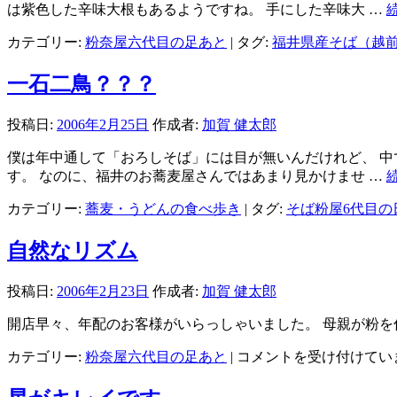
は紫色した辛味大根もあるようですね。 手にした辛味大 …
カテゴリー:
粉奈屋六代目の足あと
|
タグ:
福井県産そば（越
一石二鳥？？？
投稿日:
2006年2月25日
作成者:
加賀 健太郎
僕は年中通して「おろしそば」には目が無いんだけれど、 中
す。 なのに、福井のお蕎麦屋さんではあまり見かけませ …
カテゴリー:
蕎麦・うどんの食べ歩き
|
タグ:
そば粉屋6代目の
自然なリズム
投稿日:
2006年2月23日
作成者:
加賀 健太郎
開店早々、年配のお客様がいらっしゃいました。 母親が粉を
自
カテゴリー:
粉奈屋六代目の足あと
|
コメントを受け付けてい
然
な