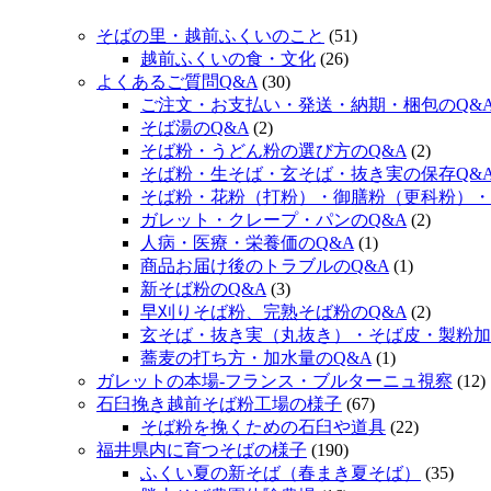
そばの里・越前ふくいのこと
(51)
越前ふくいの食・文化
(26)
よくあるご質問Q&A
(30)
ご注文・お支払い・発送・納期・梱包のQ&
そば湯のQ&A
(2)
そば粉・うどん粉の選び方のQ&A
(2)
そば粉・生そば・玄そば・抜き実の保存Q&
そば粉・花粉（打粉）・御膳粉（更科粉）・
ガレット・クレープ・パンのQ&A
(2)
人病・医療・栄養価のQ&A
(1)
商品お届け後のトラブルのQ&A
(1)
新そば粉のQ&A
(3)
早刈りそば粉、完熟そば粉のQ&A
(2)
玄そば・抜き実（丸抜き）・そば皮・製粉加
蕎麦の打ち方・加水量のQ&A
(1)
ガレットの本場‐フランス・ブルターニュ視察
(12)
石臼挽き越前そば粉工場の様子
(67)
そば粉を挽くための石臼や道具
(22)
福井県内に育つそばの様子
(190)
ふくい夏の新そば（春まき夏そば）
(35)