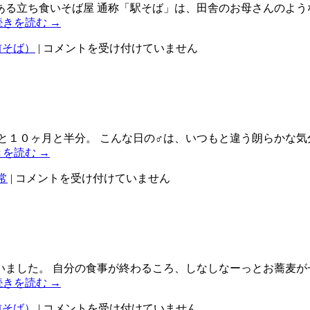
る立ち食いそば屋 通称「駅そば」は、田舎のお母さんのよう
続きを読む
→
魅
前そば）
|
コメントを受け付けていません
惑
の
駅
そ
ば
は
と１０ヶ月と半分。 こんな日の♂は、いつもと違う朗らかな気
きを読む
→
受
常
|
コメントを受け付けていません
け
る
体
制
を
整
ました。 自分の食事が終わるころ、しなしなーっとお蕎麦が
え
続きを読む
→
る
食
前そば）
|
コメントを受け付けていません
は