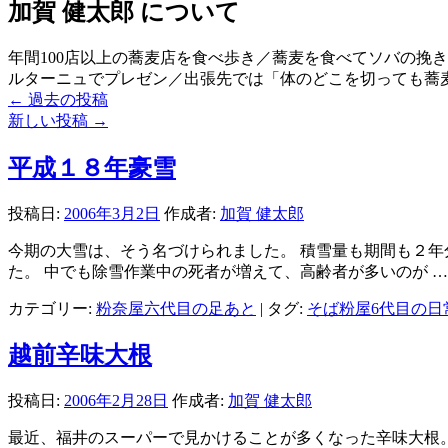
加賀 健太郎 について
年間100店以上の蕎麦店を食べ歩き／蕎麦を食べてソバの挽
ルターニュでプレゼン／出張先では「体のどこを切っても蕎麦が出てくる」くら
←
過去の投稿
新しい投稿
→
平成１８年豪雪
投稿日:
2006年3月2日
作成者:
加賀 健太郎
今期の大雪は、そう名づけられました。 積雪量も期間も２年
た。 中でも除雪作業中の死者が増えて、高齢者が多いのが 
カテゴリー:
粉奈屋六代目の足あと
|
タグ:
そば粉屋6代目の日
越前辛味大根
投稿日:
2006年2月28日
作成者:
加賀 健太郎
最近、福井のスーパーで見かけることが多くなった辛味大根。