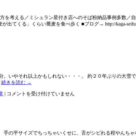
き方を考える／ミシュラン星付き店へのそば粉納品事例多数／
い蕎麦を食べ歩く ■ブログ→ http://kaga-seifun.com
分。いやそれ以上かもしれない・・・。 約２０年ぶりの大雪
…
続きを読む
→
平
常
|
コメントを受け付けていません
成
１
８
年
豪
雪
 手の平サイズでちっちゃいくせに、舌がシビれる程やんちゃ