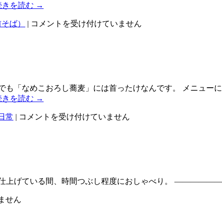
は
続きを読む
→
越
前そば）
|
コメントを受け付けていません
前
辛
味
大
根
は
でも「なめこおろし蕎麦」には首ったけなんです。 メニュー
続きを読む
→
一
日常
|
コメントを受け付けていません
石
二
鳥？？？
は
仕上げている間、時間つぶし程度におしゃべり。 ———————
ません