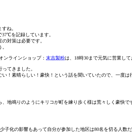
ますね。
37℃を記録しています。
症の対策は必要です。
う。
オンラインショップ：
末吉製粉
は、18時30まで元気に営業
行ってきました。
ごい！素晴らしい！豪快！という話を聞いていたので、一度は
ら、地鳴りのようにキリコが町を練り歩く様は荒々しく豪快で
は少子化の影響もあって自分が参加した地区は80名を切る人数