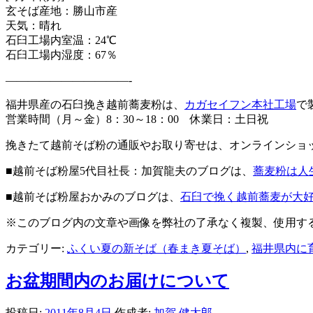
玄そば産地：勝山市産
天気：晴れ
石臼工場内室温：24℃
石臼工場内湿度：67％
———————————-
福井県産の石臼挽き越前蕎麦粉は、
カガセイフン本社工場
で
営業時間（月～金）8：30～18：00 休業日：土日祝
挽きたて越前そば粉の通販やお取り寄せは、オンラインショ
■越前そば粉屋5代目社長：加賀龍夫のブログは、
蕎麦粉は人
■越前そば粉屋おかみのブログは、
石臼で挽く越前蕎麦が大
※このブログ内の文章や画像を弊社の了承なく複製、使用す
カテゴリー:
ふくい夏の新そば（春まき夏そば）
,
福井県内に
お盆期間内のお届けについて
投稿日:
2011年8月4日
作成者:
加賀 健太郎