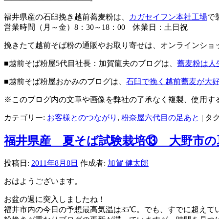
福井県産の石臼挽き越前蕎麦粉は、
カガセイフン本社工場
で
営業時間（月～金）8：30～18：00 休業日：土日祝
挽きたて越前そば粉の通販やお取り寄せは、オンラインショ
■越前そば粉屋5代目社長：加賀龍夫のブログは、
蕎麦粉は人
■越前そば粉屋おかみのブログは、
石臼で挽く越前蕎麦が大
※このブログ内の文章や画像を弊社の了承なく複製、使用す
カテゴリー:
お客様とのつながり
,
粉奈屋六代目の足あと
|
タグ
福井県産 夏そば試験栽培⑬ 大野市の
投稿日:
2011年8月8日
作成者:
加賀 健太郎
おはようございます。
お盆の週に突入しましたね！
福井市内の今日の予想最高気温は35℃。でも、すでに超えて