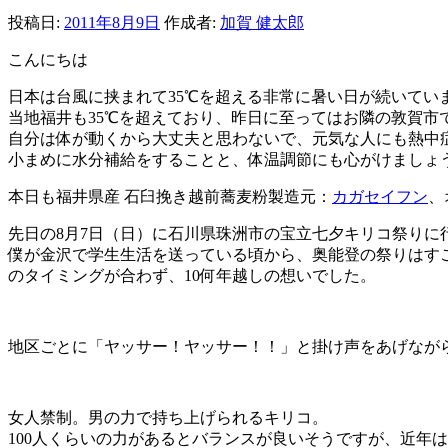
投稿日:
2011年8月9日
作成者:
加賀 健太郎
こんにちは
日本は台風に挟まれて35℃を超える非常に暑い日が続いてい
当地福井も35℃を超えており、昨日に至ってはお隣の敦賀市で
自分は体が動くから大丈夫と思わないで、元気な人にも熱中
小まめに水分補給をすることと、体温調節にも心がけましょ
本日も福井県産 石臼挽き越前蕎麦粉製造元：
カガセイフン
、
先日の8月7日（日）に石川県珠洲市の宝立七夕キリコ祭りに
僕が金沢で学生生活を送っている頃から、奥能登の祭りはす
のタイミングが合わず、10何年越しの想いでした。
地区ごとに「ヤッサー！ヤッサー！！」と掛け声をあげなが
女人禁制。男の力で持ち上げられるキリコ。
100人くらいの力があるとバランスが良いそうですが、近年