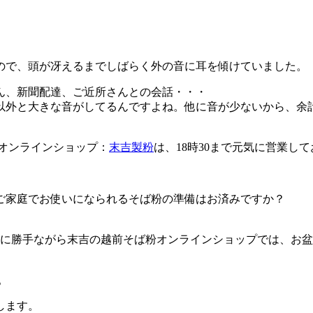
そ
ば
試
験
ので、頭が冴えるまでしばらく外の音に耳を傾けていました。
栽
培
ん、新聞配達、ご近所さんとの会話・・・
⑬
以外と大きな音がしてるんですよね。他に音が少ないから、余
大
野
市
オンラインショップ：
末吉製粉
は、18時30まで元気に営業
の
夏
そ
ば
ご家庭でお使いになられるそば粉の準備はお済みですか？
は
に勝手ながら末吉の越前そば粉オンラインショップでは、お盆
。
します。