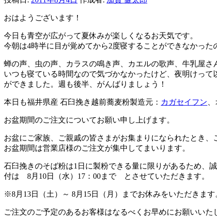
おはようございます！
今日も青空が広がって夏休みが楽しくなるお天気です。
今朝は4時半に目が覚めてから2度寝することができなかった
蝉の声、虫の声、カラスの鳴き声、カエルの歌声、牛乳屋さ
いつも寝ている時間なので気づかなかったけど、夜明けって
ができました。週も後半、がんばりましょう！
本日も福井県産 石臼挽き越前蕎麦粉製造元：
カガセイフン
、
お盆期間のご注文についてお願い申し上げます。
お盆にご家族、ご親戚の皆さまがお集まりになられたとき、
お盆期間は営業店様のご注文が集中してまいります。
石臼挽きのそば粉は1日に製粉できる量に限りがあるため、誠
付は 8月10日（水）17：00まで とさせていただきます。
※8月13日（土）～ 8月15日（月）までお休みをいただきます
ご注文のご予定のあるお客様はなるべくお早めにお願いいた