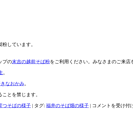
製粉しています。
ップの
末吉の越前そば粉
をご利用ください。みなさまのご来店
生
。
好きなおかみ
。
ることを禁じます。
福
育つそばの様子
|
タグ:
福井のそば畑の様子
|
コメントを受け付
井
県
産
夏