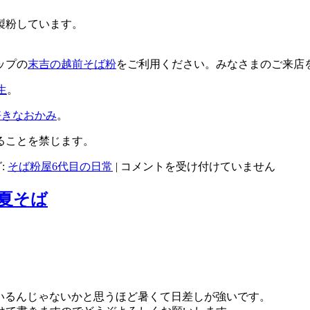
製粉しています。
ップの
末吉の越前そば粉
をご利用ください。みなさまのご来店
生
。
好きなおかみ
。
ることを禁じます。
石
:
そば粉屋6代目の日常
|
コメントを受け付けていません
川
県
夏そば
珠
洲
市
の
宝
立
いるんじゃないかと思うほど暑くて日差しが強いです。
七