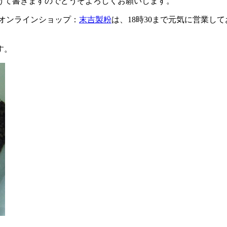
けて書きますのでどうぞよろしくお願いします。
夕
キ
オンラインショップ：
末吉製粉
は、18時30まで元気に営業
リ
コ
祭
す。
り
に
行
っ
て
き
ま
し
た。
は