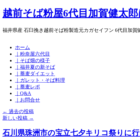
越前そば粉屋6代目加賀健太
福井県産 石臼挽き越前そば粉製造元カガセイフン 6代目加賀
コ
ホーム
ン
｜粉奈屋六代目
テ
｜そば畑の様子
ン
｜福井夏の新そば
ツ
｜蕎麦ダイエット
へ
｜ガレット・そば料理
ス
｜蕎麦レポ
キ
｜Q&A
ッ
｜お問合せ
プ
←
過去の投稿
新しい投稿
→
石川県珠洲市の宝立七夕キリコ祭りに