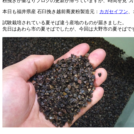
粉挽きが重なりブログの更新が滞っていますが、時間を見つ
本日も福井県産 石臼挽き越前蕎麦粉製造元：
カガセイフン
、
試験栽培されている夏そば違う産地のものが届きました。
先日はあわら市の夏そばでしたが、今回は大野市の夏そばで