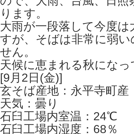
ので、大雨、台風、日照
ります。
大雨が一段落して今度は
すが、そばは非常に弱い
せん。
天候に恵まれる秋になっ
[9月2日(金)]
玄そば産地：永平寺町産
天気：曇り
石臼工場内室温：24℃
石臼工場内湿度：68％