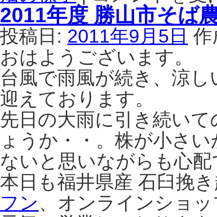
石
2011年度 勝山市そば
お
ま
投稿日:
2011年9月5日
作
り
さ
おはようございます。
ん
の
台風で雨風が続き、涼し
自
迎えております。
家
菜
先日の大雨に引き続いて
園
そ
ょうか・・。株が小さい
ば
畑
ないと思いながらも心配
の
2
本日も福井県産 石臼挽
週
フン
、オンラインショッ
間
後