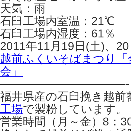
天気：雨
石臼工場内室温：21℃
石臼工場内湿度：61％
2011年11月19日(土)、2
越前ふくいそばまつり「
会」
———————————-
福井県産の石臼挽き越前
工場
で製粉しています。
営業時間（月～金）8：3