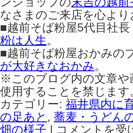
ンショップの
末吉の越前
なさまのご来店を心より
■越前そば粉屋5代目社
粉は人生
。
■越前そば粉屋おかみの
が大好きなおかみ
。
※このブログ内の文章や
使用することを禁じます
カテゴリー:
福井県内に
の足あと
,
蕎麦・うどん
畑の様子
|
コメントを受
森