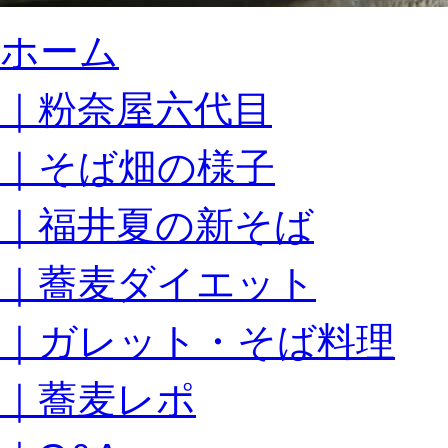
コ
ホーム
ン
テ
｜粉奈屋六代目
ン
ツ
へ
｜そば畑の様子
ス
キ
｜福井夏の新そば
ッ
プ
｜蕎麦ダイエット
｜ガレット・そば料理
｜蕎麦レポ