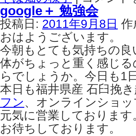
山
google＋ 勉強会
在
来
投稿日:
2011年9月8日
作
種
の
おはようございます。
そ
ば
今朝もとても気持ちの良
畑
体がちょっと重く感じる
を
見
らでしょうか。今日も1
に
行
本日も福井県産 石臼挽
き
ま
フン
、オンラインショッ
し
た。
元気に営業しております
は
お待ちしております。