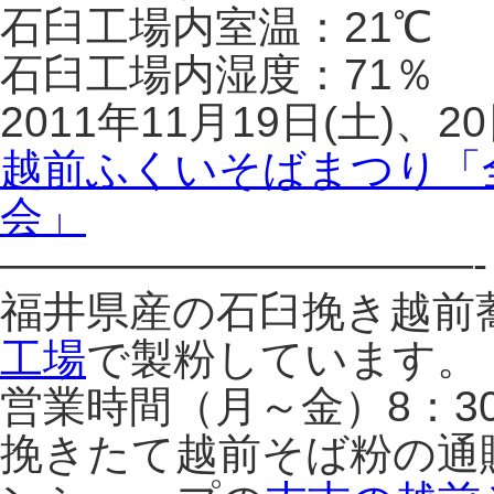
石臼工場内室温：21℃
石臼工場内湿度：71％
2011年11月19日(土)、2
越前ふくいそばまつり「
会」
———————————-
福井県産の石臼挽き越前
工場
で製粉しています。
営業時間（月～金）8：3
挽きたて越前そば粉の通