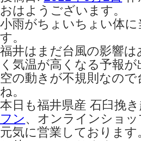
ば
おはようございます。
農
小雨がちょいちょい体に
園
体
す。
験
農
福井はまだ台風の影響は
場
15
く気温が高くなる予報が
日
目
空の動きが不規則なので
は
ね。
本日も福井県産 石臼挽
フン
、オンラインショッ
元気に営業しております