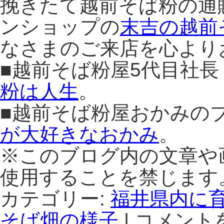
挽きたて越前そば粉の通
ンショップの
末吉の越前
なさまのご来店を心より
■越前そば粉屋5代目社
粉は人生
。
■越前そば粉屋おかみの
が大好きなおかみ
。
※このブログ内の文章や
使用することを禁じます
カテゴリー:
福井県内に
そば畑の様子
|
コメント
美