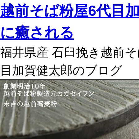
越前そば粉屋6代目
に癒される
福井県産 石臼挽き越前そ
目加賀健太郎のブログ