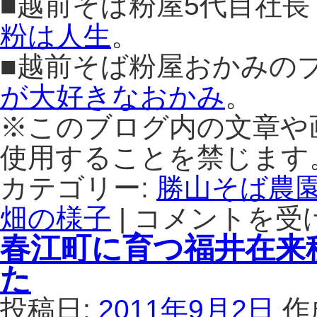
■越前そば粉屋5代目社
粉は人生
。
■越前そば粉屋おかみの
が大好きなおかみ
。
※このブログ内の文章や
使用することを禁じます
カテゴリー:
勝山そば農
畑の様子
|
コメントを受
2011
年
春江町に育つ福井在来
度
勝
た
山
市
投稿日:
2011年9月2日
作
そ