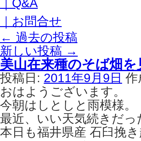
｜Q&A
｜お問合せ
←
過去の投稿
新しい投稿
→
美山在来種のそば畑を
投稿日:
2011年9月9日
作
おはようございます。
今朝はしとしと雨模様。
最近、いい天気続きだっ
本日も福井県産 石臼挽