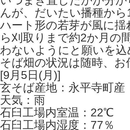
いつまき直したかが分か
んが、だいたい播種から
ハート形の若芽が風に揺
ら刈取りまで約2か月の
わないようにと願いを込
そば畑の状況は随時、お
[9月5日(月)]
玄そば産地：永平寺町産
天気：雨
石臼工場内室温：22℃
石臼工場内湿度：77％