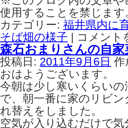
※このブログ内の文章や
使用することを禁じます
カテゴリー:
福井県内に
そば畑の様子
|
コメント
大
野
森石おまりさんの自家
在
来
投稿日:
2011年9月6日
作
種
の
おはようございます。
そ
ば
今朝は少し寒いくらいの
畑
で、朝一番に家のリビン
を
見
れ替えをしました。
に
行
空気が入り込むだけで気
き