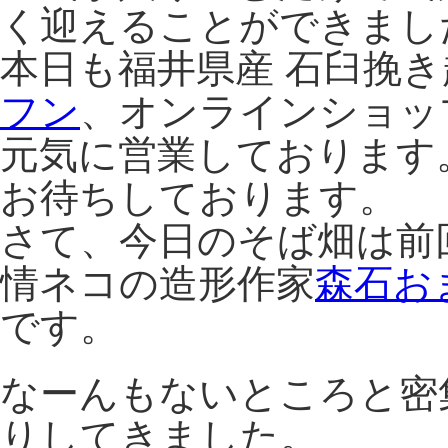
ま
く迎えることができまし
し
た。
本日も福井県産 石臼挽
は
フン
、オンラインショッ
元気に営業しております
お待ちしております。
さて、今日のそば畑は前
情ネコの造形作家
森石お
です。
なーんもないところと密
りしてきました。