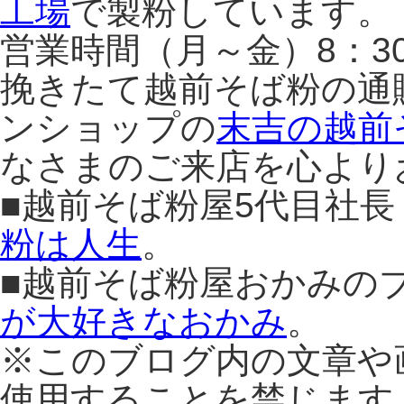
工場
で製粉しています。
営業時間（月～金）8：3
挽きたて越前そば粉の通
ンショップの
末吉の越前
なさまのご来店を心より
■越前そば粉屋5代目社
粉は人生
。
■越前そば粉屋おかみの
が大好きなおかみ
。
※このブログ内の文章や
使用することを禁じます