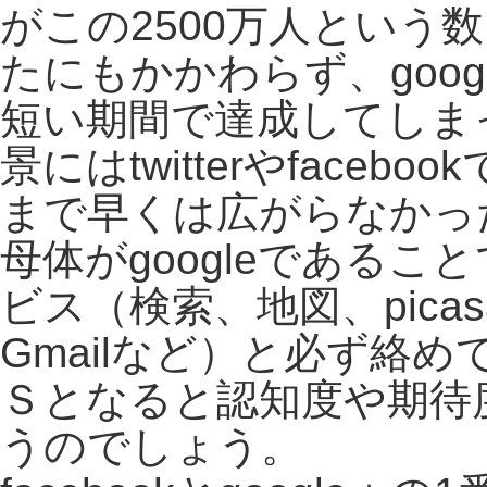
がこの2500万人という
たにもかかわらず、goo
短い期間で達成してしま
景にはtwitterやface
まで早くは広がらなかっ
母体がgoogleである
ビス（検索、地図、picas
Gmailなど）と必ず絡
Ｓとなると認知度や期待
うのでしょう。