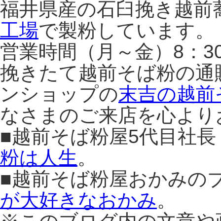
福井県産の石臼挽き越前
工場
で製粉しています。
営業時間（月～金）8：3
挽きたて越前そば粉の通
ンショップの
末吉の越前
なさまのご来店を心より
■越前そば粉屋5代目社
粉は人生
。
■越前そば粉屋おかみの
が大好きなおかみ
。