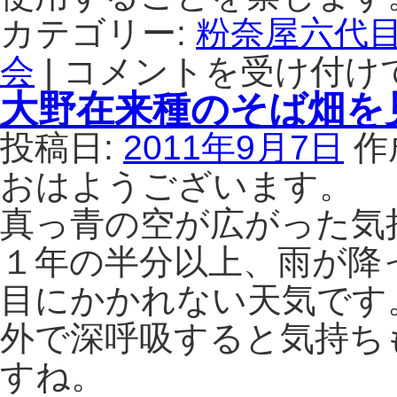
カテゴリー:
粉奈屋六代
会
|
コメントを受け付け
google
＋
大野在来種のそば畑を
勉
強
投稿日:
2011年9月7日
作
会
は
おはようございます。
真っ青の空が広がった気
１年の半分以上、雨が降
目にかかれない天気です
外で深呼吸すると気持ち
すね。