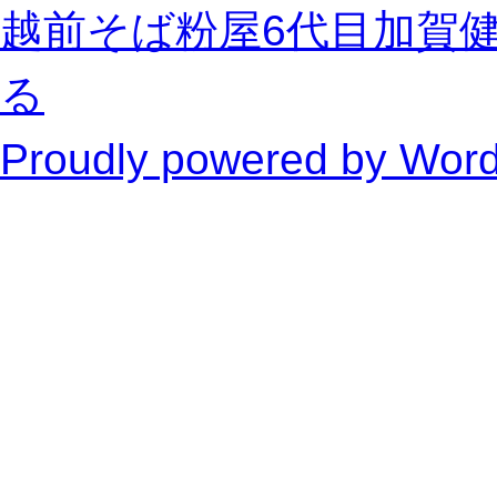
索:
越前そば粉屋6代目加賀
る
Proudly powered by Wor