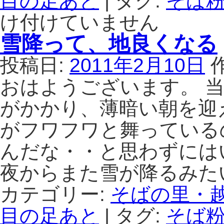
目の足あと
|
タグ:
そば粉
け付けていません
雪降って、地良くなる
投稿日:
2011年2月10日
おはようございます。 
がかかり、薄暗い朝を迎
がフワフワと舞っている
んだな・・と思わずには
夜からまた雪が降るみた
カテゴリー:
そばの里・
目の足あと
|
タグ:
そば粉