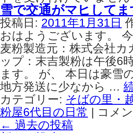
雪で交通がマヒしてま
投稿日:
2011年1月31日
おはようございます。 今
麦粉製造元：株式会社カ
ップ：末吉製粉は午後6
ます。 が、 本日は豪雪
地方発送に少なから …
カテゴリー:
そばの里・
粉屋6代目の日常
|
コメン
雪
で
←
過去の投稿
交
通