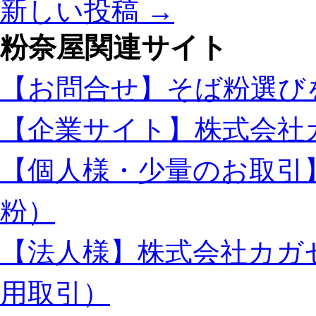
新しい投稿
→
が
マ
粉奈屋関連サイト
ヒ
し
て
【お問合せ】そば粉選び
ま
す！
【企業サイト】株式会社
は
【個人様・少量のお取引
粉）
【法人様】株式会社カガ
用取引）