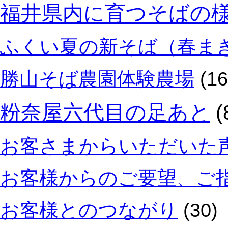
福井県内に育つそばの
ふくい夏の新そば（春ま
勝山そば農園体験農場
(16
粉奈屋六代目の足あと
(
お客さまからいただいた
お客様からのご要望、ご
お客様とのつながり
(30)