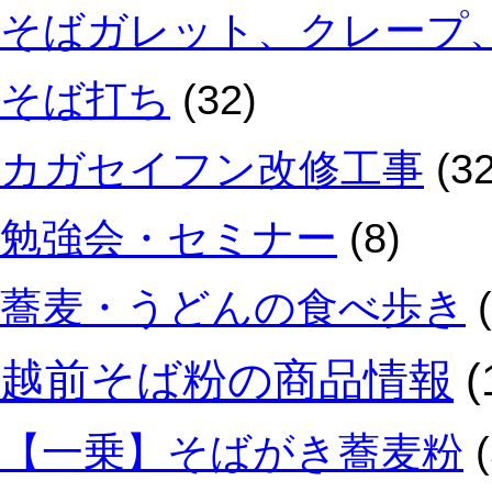
そばガレット、クレープ
そば打ち
(32)
カガセイフン改修工事
(32
勉強会・セミナー
(8)
蕎麦・うどんの食べ歩き
(
越前そば粉の商品情報
(
【一乗】そばがき蕎麦粉
(