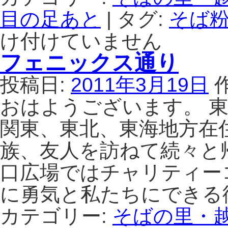
目の足あと
|
タグ:
そば粉
け付けていません
フェニックス通り
投稿日:
2011年3月19日
おはようございます。 
関東、東北、東海地方在
族、友人を訪ねて続々と
口広場ではチャリティー
に勇気と私たちにできる
カテゴリー:
そばの里・