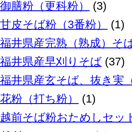
御膳粉（更科粉）
(3)
甘皮そば粉（3番粉）
(1)
福井県産完熟（熟成）そ
福井県産早刈りそば
(37)
福井県産玄そば、抜き実
花粉（打ち粉）
(1)
越前そば粉おためしセッ