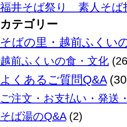
福井そば祭り 素人そば
カテゴリー
そばの里・越前ふくい
越前ふくいの食・文化
(26
よくあるご質問Q&A
(30
ご注文・お支払い・発送・
そば湯のQ&A
(2)