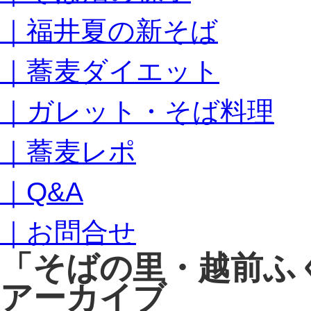
キ
｜福井夏の新そば
ッ
プ
｜蕎麦ダイエット
｜ガレット・そば料理
｜蕎麦レポ
｜Q&A
｜お問合せ
「
そばの里・越前ふ
アーカイブ