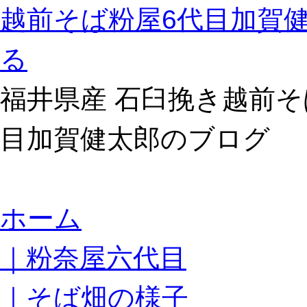
越前そば粉屋6代目加賀
る
福井県産 石臼挽き越前そ
目加賀健太郎のブログ
コ
ホーム
ン
テ
｜粉奈屋六代目
ン
ツ
へ
｜そば畑の様子
ス