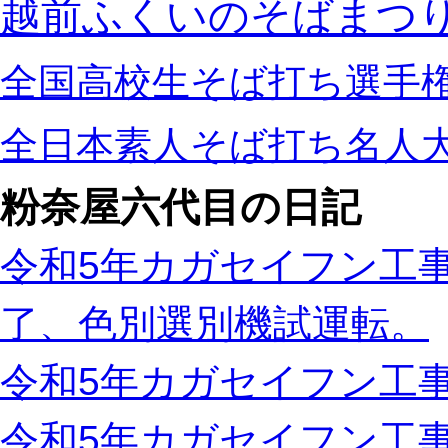
越前ふくいのそばまつ
全国高校生そば打ち選手
全日本素人そば打ち名人
粉奈屋六代目の日記
令和5年カガセイフン工事
了、色別選別機試運転。
令和5年カガセイフン工事
令和5年カガセイフン工