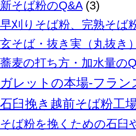
新そば粉のQ&A
(3)
早刈りそば粉、完熟そば粉
玄そば・抜き実（丸抜き）
蕎麦の打ち方・加水量のQ
ガレットの本場‐フラン
石臼挽き越前そば粉工
そば粉を挽くための石臼