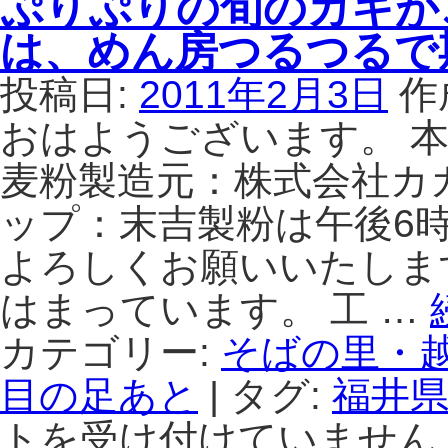
ぷりぷりの旬のカキが
場
の
は、めん房つるつるで
な
い
投稿日:
2011年2月3日
作
雪
は
おはようございます。 本
麦粉製造元：株式会社カ
ップ：末吉製粉は午後6
よろしくお願いいたしま
はまっています。 工 …
カテゴリー:
そばの里・
目の足あと
|
タグ:
福井
トを受け付けていません