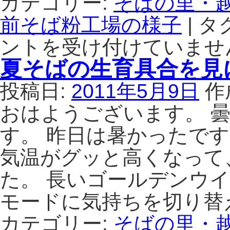
カテゴリー:
そばの里・
前そば粉工場の様子
|
タグ
ントを受け付けていませ
夏そばの生育具合を見
投稿日:
2011年5月9日
作
おはようございます。 
す。 昨日は暑かったで
気温がグッと高くなって
た。 長いゴールデンウ
モードに気持ちを切り替
カテゴリー:
そばの里・