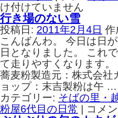
け付けていません
行き場のない雪
投稿日:
2011年2月4日
作
こんばんわ。 今日は日
日となりました。 これ
て走りやすくなります。 
蕎麦粉製造元：株式会社
ョップ：末吉製粉は午 
カテゴリー:
そばの里・
粉屋6代目の日常
|
コメン
行
き