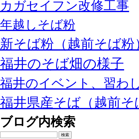
カガセイフン改修工事
年越しそば粉
新そば粉（越前そば粉
福井のそば畑の様子
福井のイベント、習わ
福井県産そば（越前そ
ブログ内検索
検