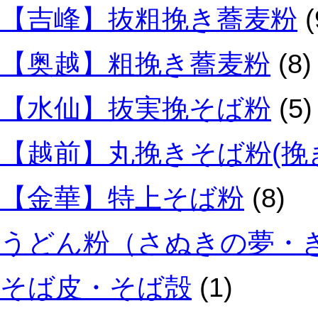
【吉峰】抜粗挽き蕎麦粉
(
【奥越】粗挽き蕎麦粉
(8)
【水仙】抜実挽そば粉
(5)
【越前】丸挽きそば粉(挽
【金華】特上そば粉
(8)
うどん粉（さぬきの夢・
そば皮・そば殻
(1)