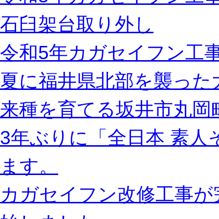
石臼架台取り外し
令和5年カガセイフン工事
夏に福井県北部を襲った
来種を育てる坂井市丸岡
3年ぶりに「全日本 素
ます。
カガセイフン改修工事が