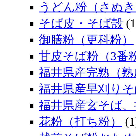
うどん粉（さぬき
そば皮・そば殻
(1
御膳粉（更科粉）
甘皮そば粉（3番
福井県産完熟（熟
福井県産早刈りそ
福井県産玄そば、
花粉（打ち粉）
(1