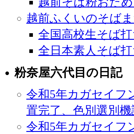
越前そば粉おため
越前ふくいのそばま
全国高校生そば打
全日本素人そば打
粉奈屋六代目の日記
令和5年カガセイフ
置完了、色別選別機
令和5年カガセイフ