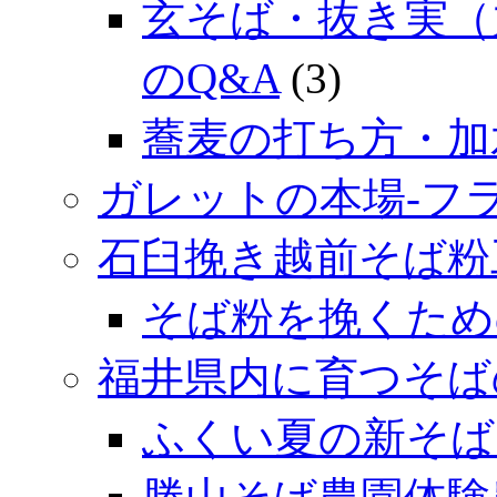
玄そば・抜き実（
のQ&A
(3)
蕎麦の打ち方・加
ガレットの本場‐フ
石臼挽き越前そば粉
そば粉を挽くため
福井県内に育つそば
ふくい夏の新そば