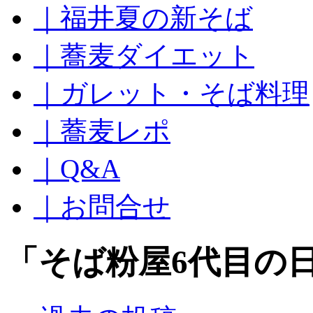
｜福井夏の新そば
ッ
プ
｜蕎麦ダイエット
｜ガレット・そば料理
｜蕎麦レポ
｜Q&A
｜お問合せ
「
そば粉屋6代目の