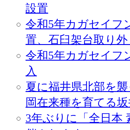
設置
令和5年カガセイフ
置、石臼架台取り外
令和5年カガセイフ
入
夏に福井県北部を襲
岡在来種を育てる坂
3年ぶりに「全日本