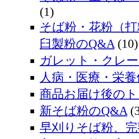
(1)
そば粉・花粉（打
臼製粉のQ&A
(10)
ガレット・クレー
人病・医療・栄養
商品お届け後のト
新そば粉のQ&A
(3
早刈りそば粉、完