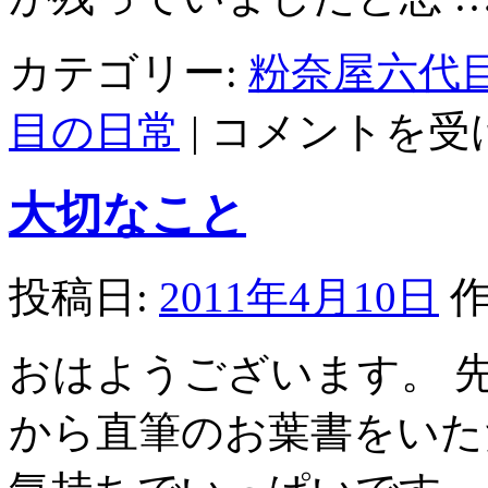
カテゴリー:
粉奈屋六代
ド
目の日常
|
コメントを受
ラ
ッ
カ
大切なこと
ー
の
合
間
投稿日:
2011年4月10日
作
に
夜
桜
おはようございます。 
を
は
から直筆のお葉書をいた