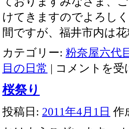
ておりますみなさま、ご
けてきますのでよろしく
間ですが、福井市内は花
カテゴリー:
粉奈屋六代
fukuist
目の日常
|
コメントを受
最
新
刊
桜祭り
は
投稿日:
2011年4月1日
作