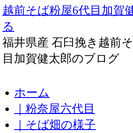
越前そば粉屋6代目加賀
る
福井県産 石臼挽き越前そ
目加賀健太郎のブログ
コ
ホーム
ン
テ
｜粉奈屋六代目
ン
ツ
へ
｜そば畑の様子
ス
キ