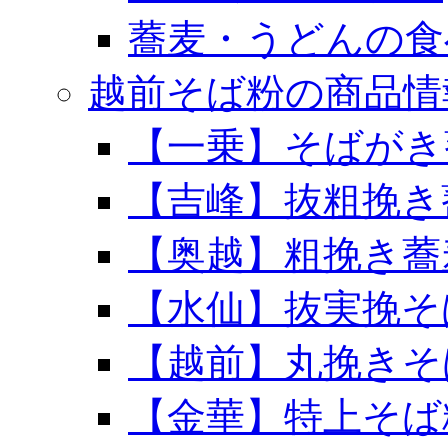
蕎麦・うどんの食
越前そば粉の商品情
【一乗】そばがき
【吉峰】抜粗挽き
【奥越】粗挽き蕎
【水仙】抜実挽そ
【越前】丸挽きそ
【金華】特上そば