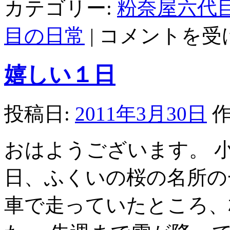
カテゴリー:
粉奈屋六代
友
目の日常
|
コメントを受
人
挨
拶
嬉しい１日
は
投稿日:
2011年3月30日
作
おはようございます。 
日、ふくいの桜の名所の
車で走っていたところ、