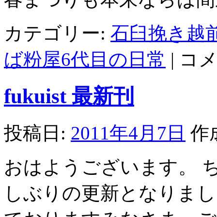
カテゴリー:
石臼挽き越
開
ば粉屋6代目の日常
|
コ
花
宣
言
fukuist 最新刊
と
米
粉
の
投稿日:
2011年4月7日
作
ケ
ー
キ
おはようございます。 
は
しぶりの更新となりまし