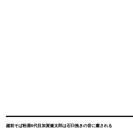
越前そば粉屋6代目加賀健太郎は石臼挽きの音に癒される