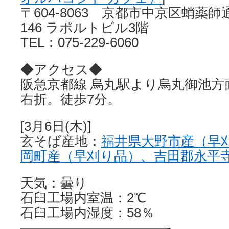
〒604-8063 京都市中京区蛸薬
146 ラポルトビル3階
TEL：075-229-6060
◆アクセス◆
阪急京都線 烏丸駅より烏丸御池方
右折。徒歩7分。
[3月6日(木)]
玄そば産地：
福井県大野市産（早
岡町産（早刈り品）、吉田郡永平
天気：曇り
石臼工場内室温：2℃
石臼工場内湿度：58％
———————————-