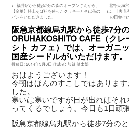
←
福井駅から徒歩7分の森のオーブンさんから、
北野天満宮
ン
【金華】特上そば粉を使ったクッキーとそば茶の
は、十割苦
パンをいただきました。
の田舎そ
ツ
阪急京都線烏丸駅から徒歩7分のC
へ
ORUHAKOSHITO CAFE（
ス
シト カフェ）では、オーガニ
キ
国産シードルがいただけます。
ッ
投稿日:
2014年3月6日
作成者:
加賀 健太郎
プ
おはようございます！
今朝はほんのすこしではあります
した。
寒いは寒いですが日が出ればそれ
ってくるでしょう。今日も1日頑
阪急京都線烏丸駅から徒歩7分の