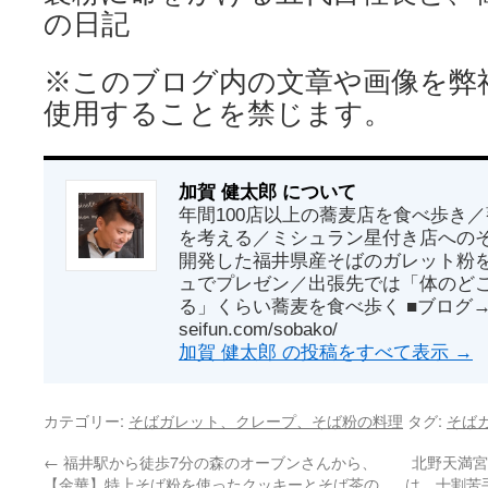
の日記
※このブログ内の文章や画像を弊
使用することを禁じます。
加賀 健太郎 について
年間100店以上の蕎麦店を食べ歩き
を考える／ミシュラン星付き店への
開発した福井県産そばのガレット粉
ュでプレゼン／出張先では「体のど
る」くらい蕎麦を食べ歩く ■ブログ→ http
seifun.com/sobako/
加賀 健太郎 の投稿をすべて表示
→
カテゴリー:
そばガレット、クレープ、そば粉の料理
タグ:
そば
←
福井駅から徒歩7分の森のオーブンさんから、
北野天満宮
【金華】特上そば粉を使ったクッキーとそば茶の
は、十割苦