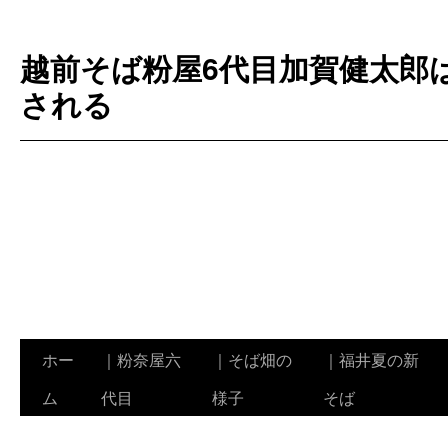
越前そば粉屋6代目加賀健太郎
される
ホー
｜粉奈屋六
｜そば畑の
｜福井夏の新
コ
ム
代目
様子
そば
ン
テ