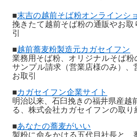
■
末吉の越前そば粉オンラインシ
挽きたて越前そば粉の通販やお取
引
■
越前蕎麦粉製造元カガセイフン
業務用そば粉、オリジナルそば粉
サンプル請求（営業店様のみ）、
お取引
■
カガセイフン企業サイト
明治以来、石臼挽きの福井県産越
る、株式会社カガセイフンの取り
■
あなたの蕎麦がいい
製粉に命をかける五代目社長と、