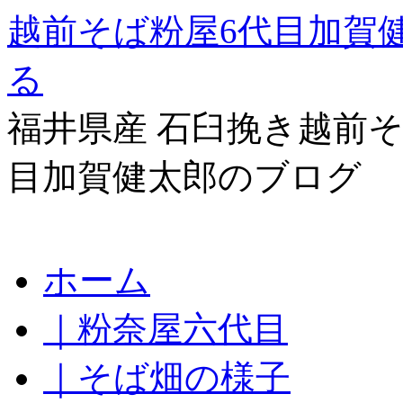
越前そば粉屋6代目加賀
る
福井県産 石臼挽き越前そ
目加賀健太郎のブログ
コ
ホーム
ン
テ
｜粉奈屋六代目
ン
ツ
へ
｜そば畑の様子
ス
キ