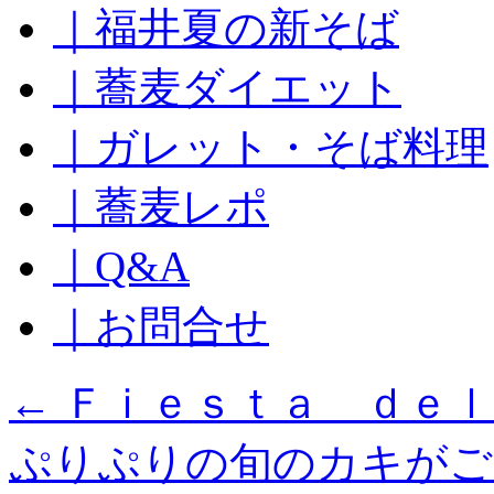
｜福井夏の新そば
ッ
プ
｜蕎麦ダイエット
｜ガレット・そば料理
｜蕎麦レポ
｜Q&A
｜お問合せ
←
Ｆｉｅｓｔａ ｄｅｌ
ぷりぷりの旬のカキがご