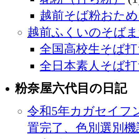
越前そば粉おため
越前ふくいのそばま
全国高校生そば打
全日本素人そば打
粉奈屋六代目の日記
令和5年カガセイフ
置完了、色別選別機