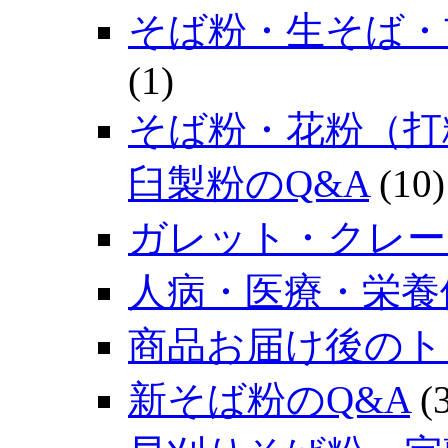
そば粉・生そば・
(1)
そば粉・花粉（打
臼製粉のQ&A
(10)
ガレット・クレー
人病・医療・栄養
商品お届け後のト
新そば粉のQ&A
(3