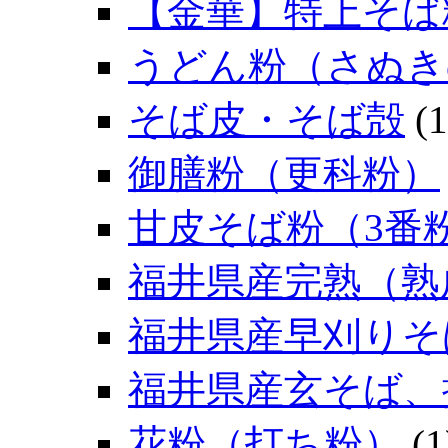
【金華】特上そば
うどん粉（さぬき
そば皮・そば殻
(1
御膳粉（更科粉）
甘皮そば粉（3番
福井県産完熟（熟
福井県産早刈りそ
福井県産玄そば、
花粉（打ち粉）
(1