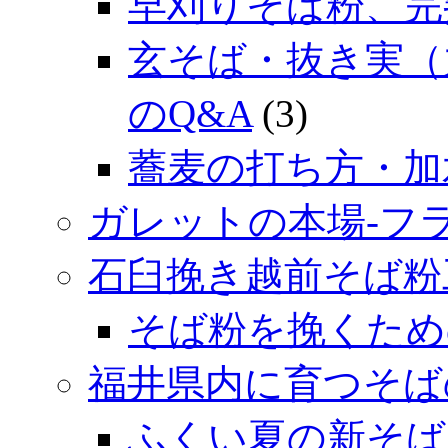
早刈りそば粉、完
玄そば・抜き実（
のQ&A
(3)
蕎麦の打ち方・加
ガレットの本場‐フ
石臼挽き越前そば粉
そば粉を挽くため
福井県内に育つそば
ふくい夏の新そば