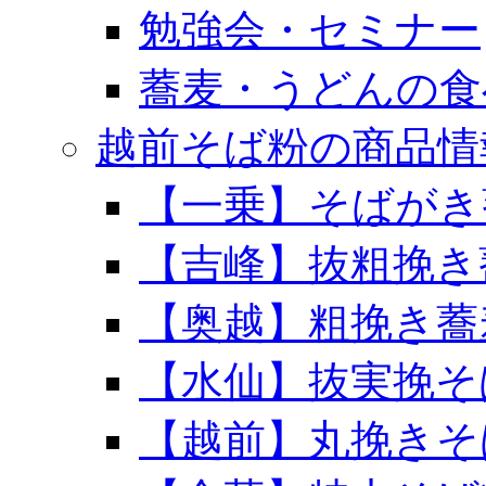
勉強会・セミナー
蕎麦・うどんの食
越前そば粉の商品情
【一乗】そばがき
【吉峰】抜粗挽き
【奥越】粗挽き蕎
【水仙】抜実挽そ
【越前】丸挽きそ