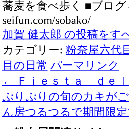
蕎麦を食べ歩く ■ブログ→ htt
seifun.com/sobako/
加賀 健太郎 の投稿をす
カテゴリー:
粉奈屋六代
目の日常
パーマリンク
←
Ｆｉｅｓｔａ ｄｅｌ
ぷりぷりの旬のカキがご
ん房つるつるで期間限