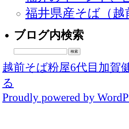
福井県産そば（越
ブログ内検索
検
索:
越前そば粉屋6代目加賀
る
Proudly powered by WordPr