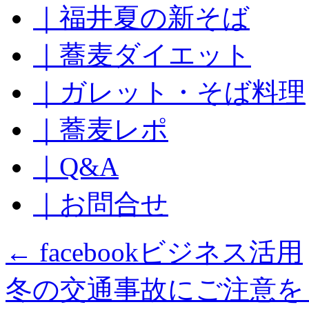
｜福井夏の新そば
ッ
プ
｜蕎麦ダイエット
｜ガレット・そば料理
｜蕎麦レポ
｜Q&A
｜お問合せ
←
facebookビジネス活用
冬の交通事故にご注意