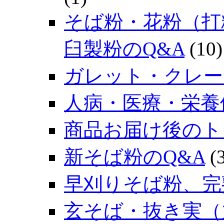
そば粉・花粉（打
臼製粉のQ&A
(10)
ガレット・クレー
人病・医療・栄養
商品お届け後のト
新そば粉のQ&A
(3
早刈りそば粉、完
玄そば・抜き実（