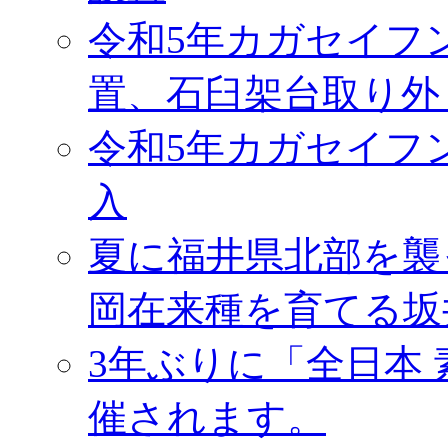
令和5年カガセイフ
置、石臼架台取り外
令和5年カガセイフ
入
夏に福井県北部を襲
岡在来種を育てる坂
3年ぶりに「全日本
催されます。