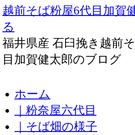
越前そば粉屋6代目加賀
る
福井県産 石臼挽き越前そ
目加賀健太郎のブログ
コ
ホーム
ン
テ
｜粉奈屋六代目
ン
ツ
へ
｜そば畑の様子
ス
キ