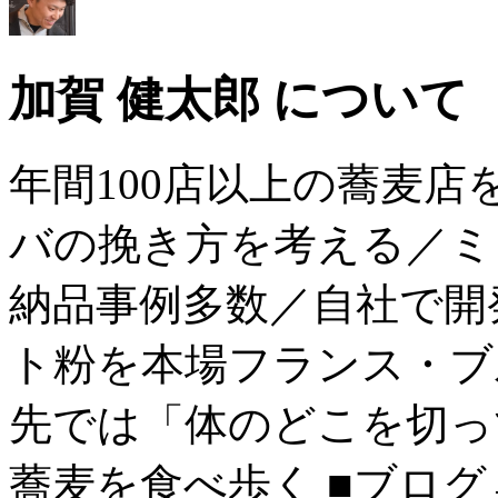
加賀 健太郎 について
年間100店以上の蕎麦
バの挽き方を考える／ミ
納品事例多数／自社で開
ト粉を本場フランス・ブ
先では「体のどこを切っ
蕎麦を食べ歩く ■ブログ→ htt