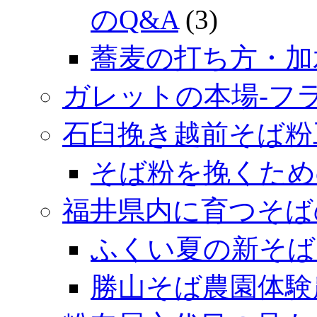
のQ&A
(3)
蕎麦の打ち方・加
ガレットの本場‐フ
石臼挽き越前そば粉
そば粉を挽くため
福井県内に育つそば
ふくい夏の新そば
勝山そば農園体験