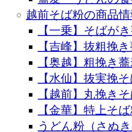
越前そば粉の商品情
【一乗】そばがき
【吉峰】抜粗挽き
【奥越】粗挽き蕎
【水仙】抜実挽そ
【越前】丸挽きそ
【金華】特上そば
うどん粉（さぬき