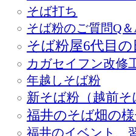
そば打ち
そば粉のご質問Q＆
そば粉屋6代目の
カガセイフン改修
年越しそば粉
新そば粉（越前そ
福井のそば畑の様
福井のイベント、