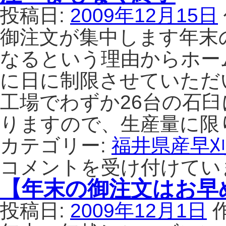
で
の
投稿日:
2009年12月15日
す。
御
は
注
御注文が集中します年末
文
なるという理由からホー
受
付
に日に制限させていただ
を
修
工場でわずか26台の石
了
い
りますので、生産量に限
た
し
カテゴリー:
福井県産早
ま
コメントを受け付けてい
し
た。
【年末の御注文はお早
は
投稿日:
2009年12月1日