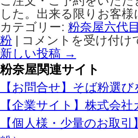
ご注文・ご予約をいただ
せ
が
した。出来る限りお客様
ご
ざ
カテゴリー:
粉奈屋六代
い
粉
|
コメントを受け付け
イ
ま
ン
す。
新しい投稿
→
タ
は
ー
粉奈屋関連サイト
ネ
ッ
ト
【お問合せ】そば粉選び
に
よ
【企業サイト】株式会社
る
年
越
【個人様・少量のお取引
し
そ