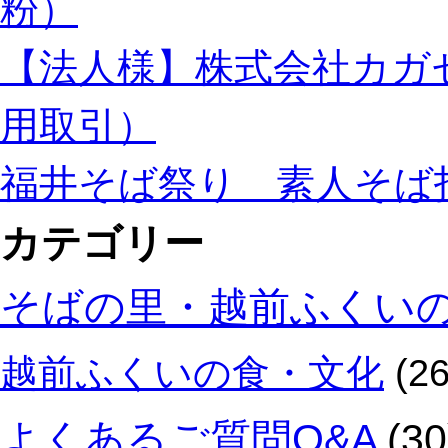
粉）
ば
粉
【法人様】株式会社カガ
の
ご
注
用取引）
文
の
福井そば祭り 素人そば
受
付
は
カテゴリー
終
了
そばの里・越前ふくい
し
ま
し
越前ふくいの食・文化
(26
た。
は
よくあるご質問Q&A
(30