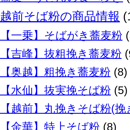
越前そば粉の商品情報
(
【一乗】そばがき蕎麦粉
(
【吉峰】抜粗挽き蕎麦粉
(
【奥越】粗挽き蕎麦粉
(8)
【水仙】抜実挽そば粉
(5)
【越前】丸挽きそば粉(挽
【金華】特上そば粉
(8)