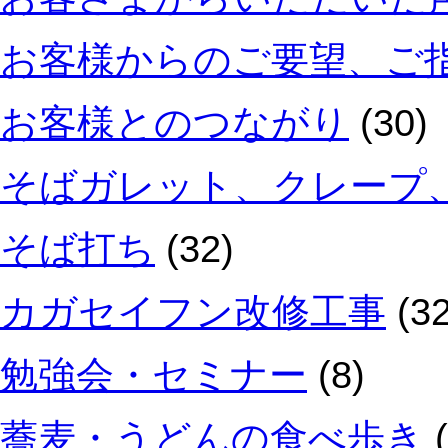
お客様からのご要望、ご
お客様とのつながり
(30)
そばガレット、クレープ
そば打ち
(32)
カガセイフン改修工事
(32
勉強会・セミナー
(8)
蕎麦・うどんの食べ歩き
(