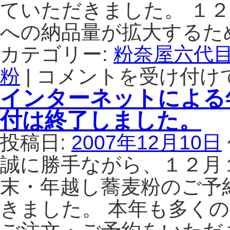
ていただきました。 １
了
と
への納品量が拡大するた
お
願
カテゴリー:
粉奈屋六代
い
は
粉
|
コメントを受け付け
大
切
インターネットによる
な
お
付は終了しました。
客
様
投稿日:
2007年12月10日
へ
重
誠に勝手ながら、１２月
要
末・年越し蕎麦粉のご予
な
お
きました。 本年も多く
知
ら