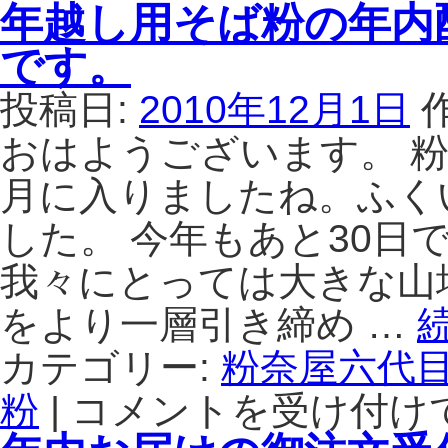
年越し用そば粉の年内配
です。
投稿日:
2010年12月1日
おはようございます。 粉
月に入りましたね。ふく
した。 今年もあと30日
我々にとっては大きな山
をより一層引き締め …
カテゴリー:
粉奈屋六代
粉
|
コメントを受け付け
年
越
し