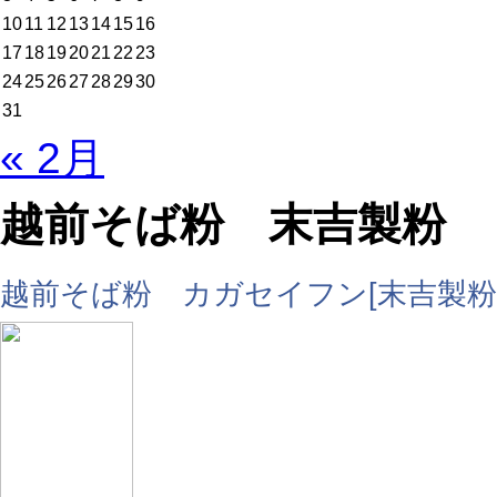
10
11
12
13
14
15
16
17
18
19
20
21
22
23
24
25
26
27
28
29
30
31
« 2月
越前そば粉 末吉製粉
越前そば粉 カガセイフン[末吉製粉