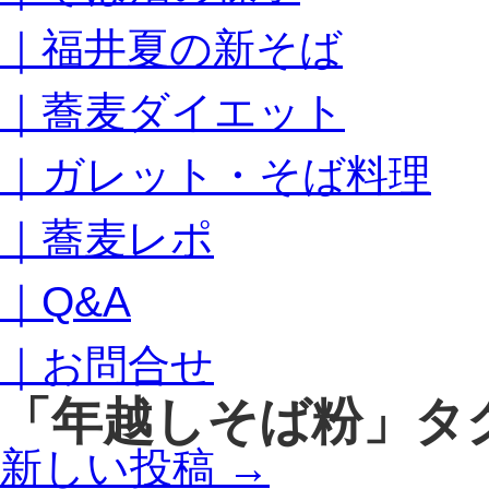
キ
｜福井夏の新そば
ッ
プ
｜蕎麦ダイエット
｜ガレット・そば料理
｜蕎麦レポ
｜Q&A
｜お問合せ
「
年越しそば粉
」タ
新しい投稿
→