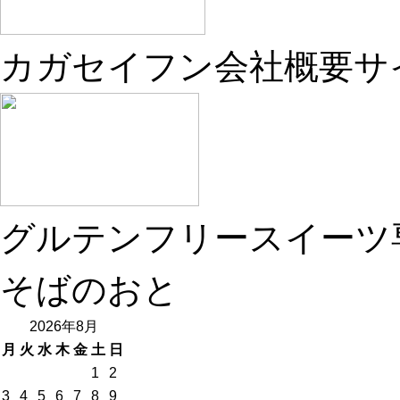
カガセイフン会社概要サ
グルテンフリースイーツ
そばのおと
2026年8月
月
火
水
木
金
土
日
1
2
3
4
5
6
7
8
9