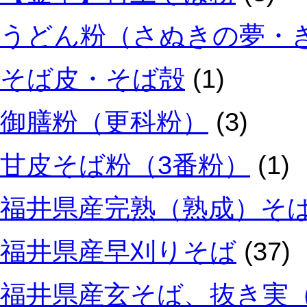
うどん粉（さぬきの夢・
そば皮・そば殻
(1)
御膳粉（更科粉）
(3)
甘皮そば粉（3番粉）
(1)
福井県産完熟（熟成）そ
福井県産早刈りそば
(37)
福井県産玄そば、抜き実