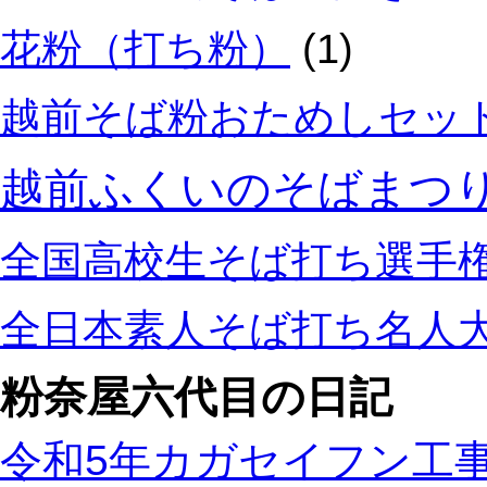
花粉（打ち粉）
(1)
越前そば粉おためしセッ
越前ふくいのそばまつ
全国高校生そば打ち選手
全日本素人そば打ち名人
粉奈屋六代目の日記
令和5年カガセイフン工事