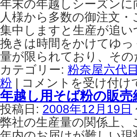
年末の年越しシーズンに
人様から多数の御注文・
集中しますと生産が追い
挽きは時間をかけてゆっ
量が限られており、その
カテゴリー:
粉奈屋六代
粉
|
コメントを受け付け
【年
末
年越し用そば粉の販売
の
御
投稿日:
2008年12月19日
注
文
弊社の生産量の関係上、
は
お
年内のお届けが難しい現