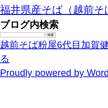
福井県産そば（越前そ
ブログ内検索
検
索:
越前そば粉屋6代目加賀
る
Proudly powered by Wor