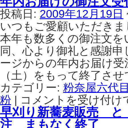
年内お届けの御注文受
用
投稿日:
2009年12月19日
そ
ば
いつもご愛顧いただきま
粉
の
本年も数多くの御注文を
年
同、心より御礼と感謝申
内
配
ージからの年内お届け受
達
受
（土）をもって終了させ
付
は、
カテゴリー:
粉奈屋六代
12
月
粉
|
コメントを受け付け
年
20
内
早刈り新蕎麦販売 と
日
お
ま
届
注 まもなく終了
で
け