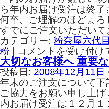
早
ら年内お届け受注は終了
め
に！】
何卒、ご理解のほどよろ
は
すでにご注文いただいて
カテゴリー:
粉奈屋六代
粉
|
コメントを受け付け
年
越
大切なお客様へ 重要
し
用
投稿日:
2008年12月11日
そ
ば
年末のご注文について下
粉
の
ご協力をお願い申し上げ
販
内お届け受注は１２月１
売
終