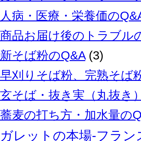
人病・医療・栄養価のQ&
商品お届け後のトラブルの
新そば粉のQ&A
(3)
早刈りそば粉、完熟そば粉
玄そば・抜き実（丸抜き）
蕎麦の打ち方・加水量のQ
ガレットの本場‐フラン