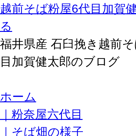
越前そば粉屋6代目加賀
る
福井県産 石臼挽き越前そ
目加賀健太郎のブログ
コ
ホーム
ン
テ
｜粉奈屋六代目
ン
ツ
へ
｜そば畑の様子
ス