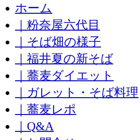
コ
ホーム
ン
テ
｜粉奈屋六代目
ン
ツ
へ
｜そば畑の様子
ス
キ
｜福井夏の新そば
ッ
プ
｜蕎麦ダイエット
｜ガレット・そば料理
｜蕎麦レポ
｜Q&A