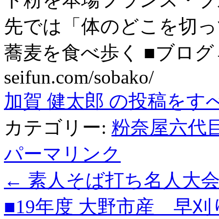
先では「体のどこを切っ
蕎麦を食べ歩く ■ブログ→ htt
seifun.com/sobako/
加賀 健太郎 の投稿をす
カテゴリー:
粉奈屋六代
パーマリンク
←
素人そば打ち名人大会
■19年度 大野市産 早