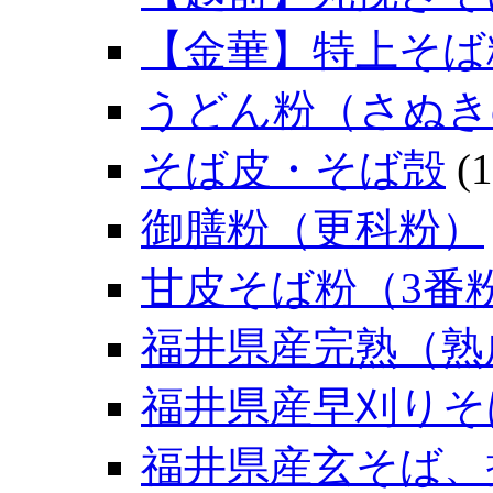
【金華】特上そば
うどん粉（さぬき
そば皮・そば殻
(1
御膳粉（更科粉）
甘皮そば粉（3番
福井県産完熟（熟
福井県産早刈りそ
福井県産玄そば、