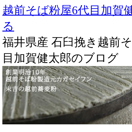
越前そば粉屋6代目加賀
る
福井県産 石臼挽き越前そ
目加賀健太郎のブログ