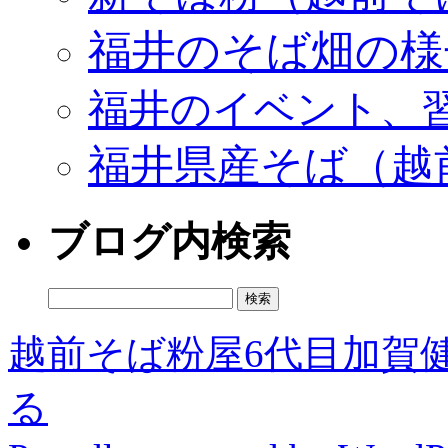
福井のそば畑の様
福井のイベント、
福井県産そば（越
ブログ内検索
検
索:
越前そば粉屋6代目加賀
る