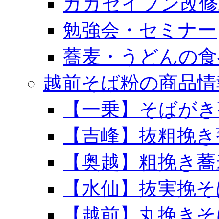
カガセイフン改修
勉強会・セミナー
蕎麦・うどんの食
越前そば粉の商品情
【一乗】そばがき
【吉峰】抜粗挽き
【奥越】粗挽き蕎
【水仙】抜実挽そ
【越前】丸挽きそ