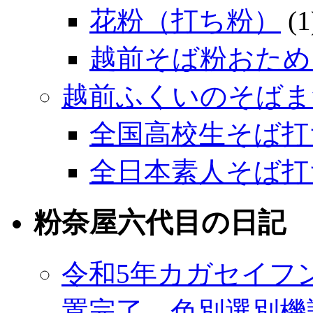
花粉（打ち粉）
(1
越前そば粉おため
越前ふくいのそばま
全国高校生そば打
全日本素人そば打
粉奈屋六代目の日記
令和5年カガセイフ
置完了、色別選別機