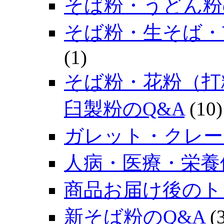
そば粉・うどん粉
そば粉・生そば・
(1)
そば粉・花粉（打
臼製粉のQ&A
(10)
ガレット・クレー
人病・医療・栄養
商品お届け後のト
新そば粉のQ&A
(3