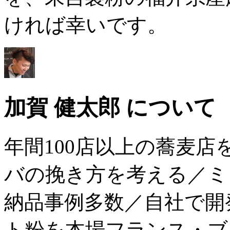
ければ幸いです。
加賀 健太郎 について
年間100店以上の蕎麦
バの挽き方を考える／ミ
納品事例多数／自社で開
ト粉を本場フランス・ブ