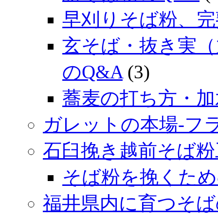
早刈りそば粉、完
玄そば・抜き実（
のQ&A
(3)
蕎麦の打ち方・加
ガレットの本場‐フ
石臼挽き越前そば粉
そば粉を挽くため
福井県内に育つそば