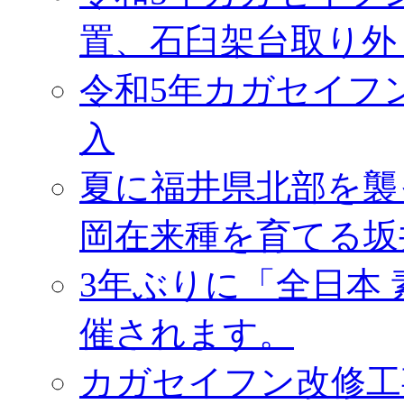
置、石臼架台取り外
令和5年カガセイフ
入
夏に福井県北部を襲
岡在来種を育てる坂
3年ぶりに「全日本
催されます。
カガセイフン改修工