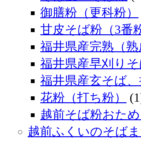
御膳粉（更科粉）
甘皮そば粉（3番
福井県産完熟（熟
福井県産早刈りそ
福井県産玄そば、
花粉（打ち粉）
(1
越前そば粉おため
越前ふくいのそばま