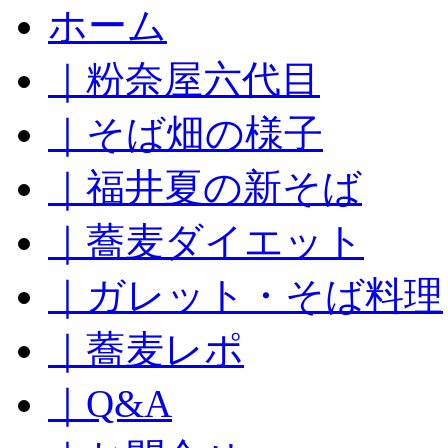
コ
ホーム
ン
テ
｜粉奈屋六代目
ン
ツ
へ
｜そば畑の様子
ス
キ
｜福井夏の新そば
ッ
プ
｜蕎麦ダイエット
｜ガレット・そば料理
｜蕎麦レポ
｜Q&A