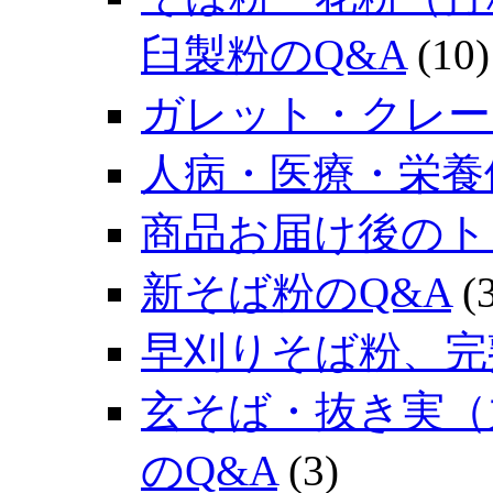
臼製粉のQ&A
(10)
ガレット・クレー
人病・医療・栄養
商品お届け後のト
新そば粉のQ&A
(3
早刈りそば粉、完
玄そば・抜き実（
のQ&A
(3)