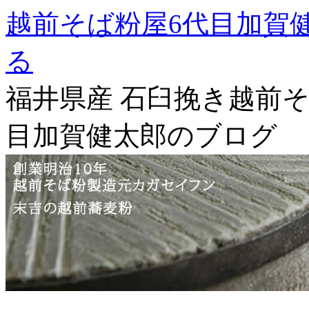
越前そば粉屋6代目加賀
る
福井県産 石臼挽き越前そ
目加賀健太郎のブログ