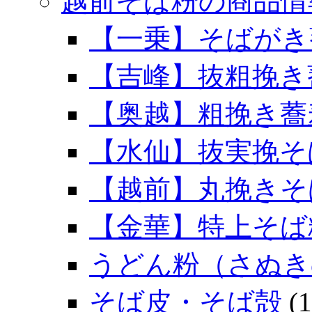
越前そば粉の商品情
【一乗】そばがき
【吉峰】抜粗挽き
【奥越】粗挽き蕎
【水仙】抜実挽そ
【越前】丸挽きそ
【金華】特上そば
うどん粉（さぬき
そば皮・そば殻
(1