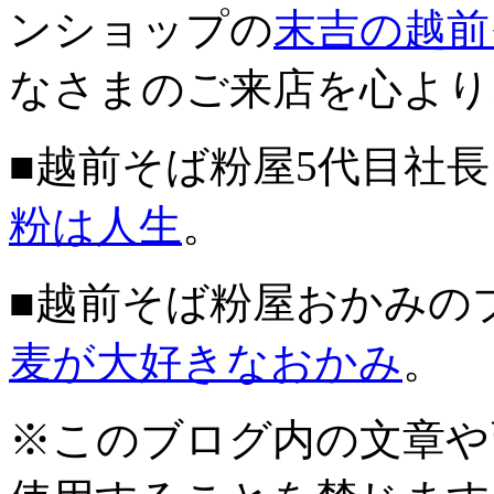
ンショップの
末吉の越前
なさまのご来店を心より
■越前そば粉屋5代目社
粉は人生
。
■越前そば粉屋おかみの
麦が大好きなおかみ
。
※このブログ内の文章や