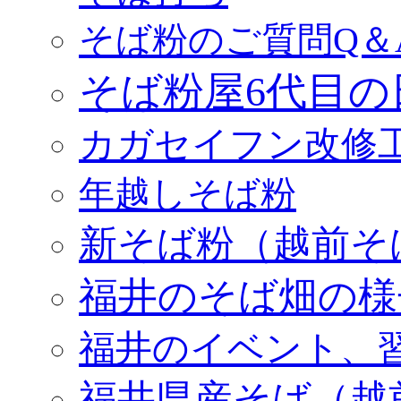
そば粉のご質問Q＆
そば粉屋6代目の
カガセイフン改修
年越しそば粉
新そば粉（越前そ
福井のそば畑の様
福井のイベント、
福井県産そば（越