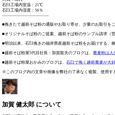
石臼工場内室温：21℃
石臼工場内湿度：56％
———————————-
■挽きたて越前そば粉の通販やお取り寄せ、少量のお取引を
■オリジナルそば粉のご提案、越前そば粉のサンプル請求（
■明治以来、石臼挽きの福井県産越前そば粉をお届けする、
■越前そば粉屋5代目社長：加賀龍夫のブログは、
蕎麦粉は人
■越前そば粉屋おかみのブログは、
石臼で挽く越前蕎麦が大
※このブログ内の文章や画像を弊社の了承なく複製、使用す
加賀 健太郎 について