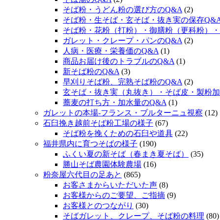
そば粉・うどん粉の選び方のQ&A
(2)
そば粉・生そば・玄そば・抜き実の保存Q&
そば粉・花粉（打粉）・御膳粉（更科粉）・
ガレット・クレープ・パンのQ&A
(2)
人病・医療・栄養価のQ&A
(1)
商品お届け後のトラブルのQ&A
(1)
新そば粉のQ&A
(3)
早刈りそば粉、完熟そば粉のQ&A
(2)
玄そば・抜き実（丸抜き）・そば皮・製粉加
蕎麦の打ち方・加水量のQ&A
(1)
ガレットの本場‐フランス・ブルターニュ視察
(12)
石臼挽き越前そば粉工場の様子
(67)
そば粉を挽くための石臼や道具
(22)
福井県内に育つそばの様子
(190)
ふくい夏の新そば（春まき夏そば）
(35)
勝山そば農園体験農場
(16)
粉奈屋六代目の足あと
(865)
お客さまからいただいた声
(8)
お客様からのご要望、ご指摘
(9)
お客様とのつながり
(30)
そばガレット、クレープ、そば粉の料理
(80)