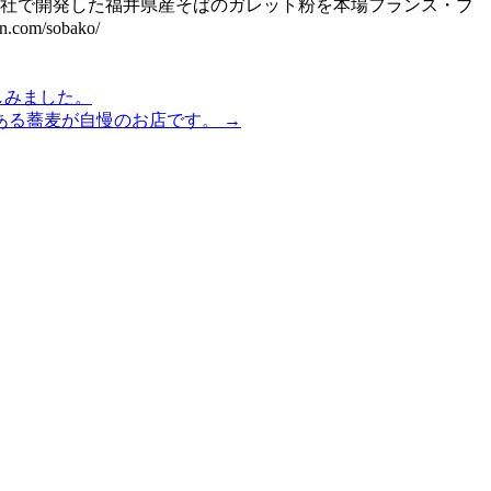
自社で開発した福井県産そばのガレット粉を本場フランス・ブ
/sobako/
しみました。
ある蕎麦が自慢のお店です。
→