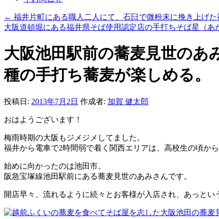
プ
←
福井片町にある職人二人にて、石臼で微粉末に挽き上げた福
大阪道頓堀にある福井県そば使用認定店の手打ちそば星（あ
大阪池田駅前の蕎麦見世のあ
種の手打ち蕎麦が楽しめる。
投稿日:
2013年7月2日
作成者:
加賀 健太郎
おはようございます！
梅雨時期の大阪もジメジメしてました。
福井から電車で2時間弱で着く関西エリアは、高校生の頃か
始めに向かったのは池田市。
阪急宝塚線池田駅前にある蕎麦見世のあみさんです。
開店早々、流れるように続々とお客様が入店され、あっとい