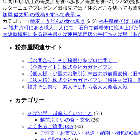
年間100店以上の蕎麦店を食べ歩き／蕎麦を食べてソバの挽
ルターニュでプレゼン／出張先では「体のどこを切っても蕎麦が出てくる」くら
加賀 健太郎 の投稿をすべて表示
→
カテゴリー:
蕎麦・うどんの食べ歩き
タグ:
福井県産そば（越
←
福井片町にある職人二人にて、石臼で微粉末に挽き上げた福
大阪道頓堀にある福井県そば使用認定店の手打ちそば星（あ
粉奈屋関連サイト
【お問合せ】そば粉選びをプロに聞く！
【企業サイト】株式会社カガセイフン
【個人様・少量のお取引】末吉の越前蕎麦粉（旧
【法人様】株式会社カガセイフン（特注そば粉、
福井そば祭り 素人そば打ち名人大会名人戦
カテゴリー
そばの里・越前ふくいのこと
(51)
越前ふくいの食・文化
(26)
よくあるご質問Q&A
(30)
ご注文・お支払い・発送・納期・梱包のQ&
そば湯のQ&A
(2)