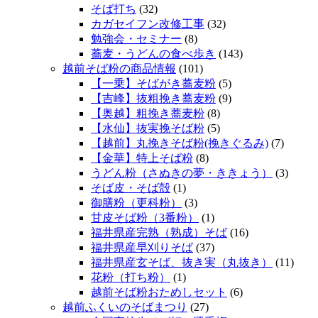
そば打ち
(32)
カガセイフン改修工事
(32)
勉強会・セミナー
(8)
蕎麦・うどんの食べ歩き
(143)
越前そば粉の商品情報
(101)
【一乗】そばがき蕎麦粉
(5)
【吉峰】抜粗挽き蕎麦粉
(9)
【奥越】粗挽き蕎麦粉
(8)
【水仙】抜実挽そば粉
(5)
【越前】丸挽きそば粉(挽きぐるみ)
(7)
【金華】特上そば粉
(8)
うどん粉（さぬきの夢・ききょう）
(3)
そば皮・そば殻
(1)
御膳粉（更科粉）
(3)
甘皮そば粉（3番粉）
(1)
福井県産完熟（熟成）そば
(16)
福井県産早刈りそば
(37)
福井県産玄そば、抜き実（丸抜き）
(11)
花粉（打ち粉）
(1)
越前そば粉おためしセット
(6)
越前ふくいのそばまつり
(27)