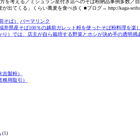
き方を考える／ミシュラン星付き店へのそば粉納品事例多数／
い蕎麦を食べ歩く ■ブログ→ http://kaga-seifun.com
前そば）
パーマリンク
井県産そば100％の越前ガレット粉を使ったそば粉料理を楽
かり）では、店主が自ら栽培する野菜とホシが決め手の透明感
末吉製粉）
業務用取引）
A
(1)