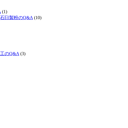
A
(1)
石臼製粉のQ&A
(10)
工のQ&A
(3)