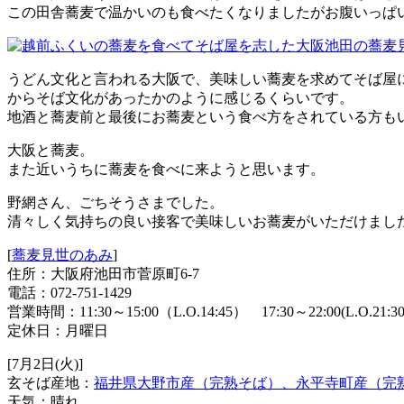
この田舎蕎麦で温かいのも食べたくなりましたがお腹いっぱ
うどん文化と言われる大阪で、美味しい蕎麦を求めてそば屋
からそば文化があったかのように感じるくらいです。
地酒と蕎麦前と最後にお蕎麦という食べ方をされている方も
大阪と蕎麦。
また近いうちに蕎麦を食べに来ようと思います。
野網さん、ごちそうさまでした。
清々しく気持ちの良い接客で美味しいお蕎麦がいただけまし
[
蕎麦見世のあみ
]
住所：大阪府池田市菅原町6-7
電話：072-751-1429
営業時間：11:30～15:00（L.O.14:45） 17:30～22:00(L.O.21:30
定休日：月曜日
[7月2日(火)]
玄そば産地：
福井県大野市産（完熟そば）、永平寺町産（完
天気：晴れ