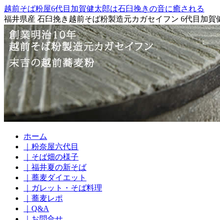
越前そば粉屋6代目加賀健太郎は石臼挽きの音に癒される
福井県産 石臼挽き越前そば粉製造元カガセイフン 6代目加賀
コ
ホーム
ン
｜粉奈屋六代目
テ
｜そば畑の様子
ン
｜福井夏の新そば
ツ
｜蕎麦ダイエット
へ
｜ガレット・そば料理
ス
｜蕎麦レポ
キ
｜Q&A
ッ
｜お問合せ