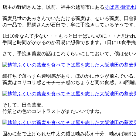
店主の野網さんは、以前、福井の越前市にある
そば席 御清
蕎麦見世のあみさんでいただける蕎麦は、せいろ蕎麦、田舎蕎
の一品で、野網さんが石臼で丁寧に手挽きしているそうです
1日10食なんて少ない・・もっと出せばいいのに・・と思わ
手間と時間がかかるのか容易に想像できます。1日に10食手
さて、手挽き蕎麦の話はこれくらいにしておいて、僕はせい
細打ちで薄っすら透明感があり、ほのかにホシが飛んでいる
蕎麦はコリコリ感とモチモチ感のちょうど間の食感。3.4回
そして、田舎蕎麦。
竹笊との色のコントラストがまたいいですね。
固めに茹で上げられた中太の麺は噛み応え十分。噛めば噛む