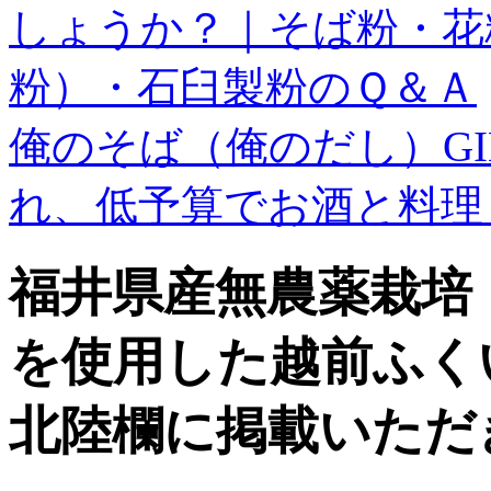
しょうか？｜そば粉・花
粉）・石臼製粉のＱ＆Ａ
俺のそば（俺のだし）GI
れ、低予算でお酒と料
福井県産無農薬栽培
を使用した越前ふく
北陸欄に掲載いただ