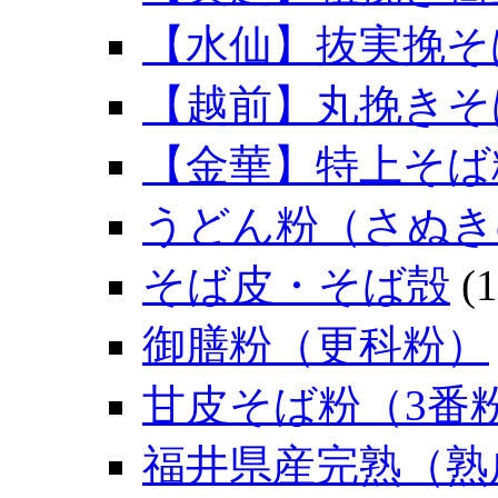
【水仙】抜実挽そ
【越前】丸挽きそ
【金華】特上そば
うどん粉（さぬき
そば皮・そば殻
(1
御膳粉（更科粉）
甘皮そば粉（3番
福井県産完熟（熟