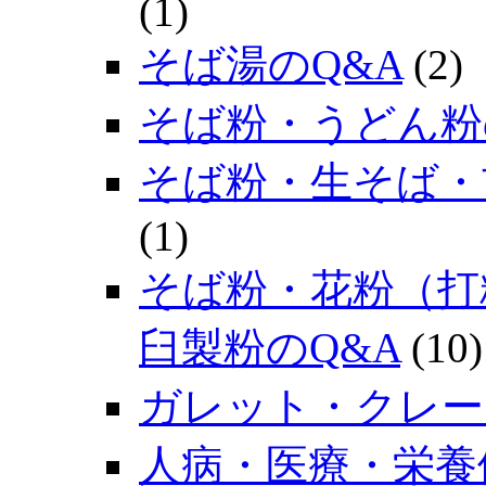
(1)
そば湯のQ&A
(2)
そば粉・うどん粉
そば粉・生そば・
(1)
そば粉・花粉（打
臼製粉のQ&A
(10)
ガレット・クレー
人病・医療・栄養