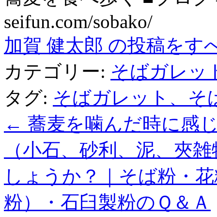
seifun.com/sobako/
加賀 健太郎 の投稿をす
カテゴリー:
そばガレッ
タグ:
そばガレット、そ
←
蕎麦を噛んだ時に感じ
（小石、砂利、泥、夾雑
しょうか？｜そば粉・花
粉）・石臼製粉のＱ＆Ａ