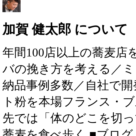
加賀 健太郎 について
年間100店以上の蕎麦
バの挽き方を考える／ミ
納品事例多数／自社で開
ト粉を本場フランス・ブ
先では「体のどこを切っ
蕎麦を食べ歩く ■ブログ→ htt