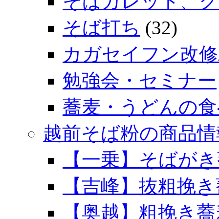
そばガレット、ク
そば打ち
(32)
カガセイフン改修
勉強会・セミナー
蕎麦・うどんの食
越前そば粉の商品情
【一乗】そばがき
【吉峰】抜粗挽き
【奥越】粗挽き蕎