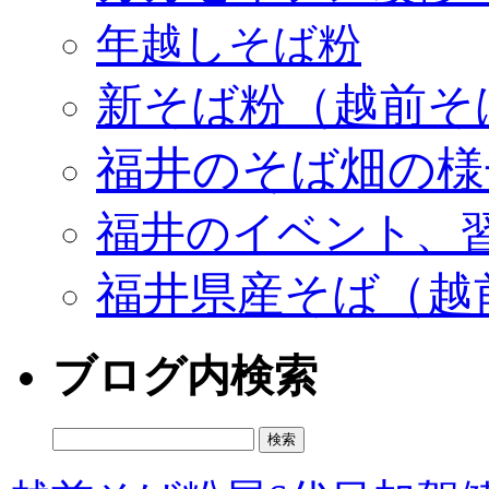
年越しそば粉
新そば粉（越前そ
福井のそば畑の様
福井のイベント、
福井県産そば（越
ブログ内検索
検
索: