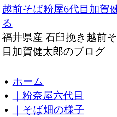
越前そば粉屋6代目加賀
る
福井県産 石臼挽き越前そ
目加賀健太郎のブログ
コ
ホーム
ン
テ
｜粉奈屋六代目
ン
ツ
へ
｜そば畑の様子
ス
キ