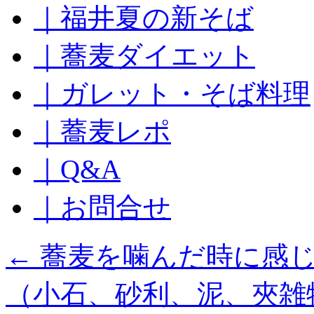
｜福井夏の新そば
ッ
プ
｜蕎麦ダイエット
｜ガレット・そば料理
｜蕎麦レポ
｜Q&A
｜お問合せ
←
蕎麦を噛んだ時に感じ
（小石、砂利、泥、夾雑