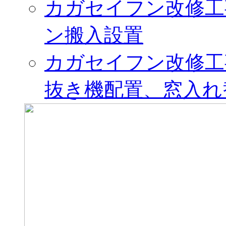
カガセイフン改修工
ン搬入設置
カガセイフン改修工
抜き機配置、窓入れ