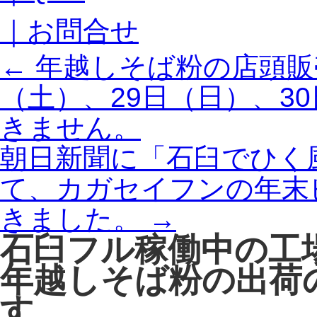
｜お問合せ
←
年越しそば粉の店頭販
（土）、29日（日）、3
きません。
朝日新聞に「石臼でひく
て、カガセイフンの年末
きました。
→
石臼フル稼働中の工
年越しそば粉の出荷
す。