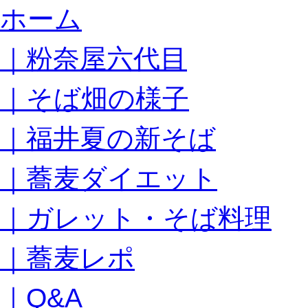
コ
ホーム
ン
テ
｜粉奈屋六代目
ン
ツ
へ
｜そば畑の様子
ス
キ
｜福井夏の新そば
ッ
プ
｜蕎麦ダイエット
｜ガレット・そば料理
｜蕎麦レポ
｜Q&A