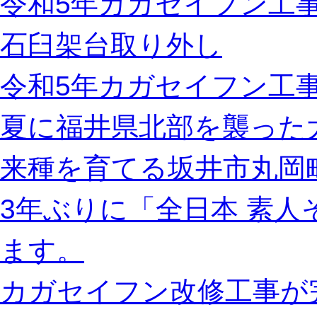
令和5年カガセイフン工
石臼架台取り外し
令和5年カガセイフン工事
夏に福井県北部を襲った
来種を育てる坂井市丸岡
3年ぶりに「全日本 素
ます。
カガセイフン改修工事が