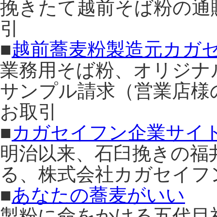
挽きたて越前そば粉の通
引
■
越前蕎麦粉製造元カガ
業務用そば粉、オリジナ
サンプル請求（営業店様
お取引
■
カガセイフン企業サイ
明治以来、石臼挽きの福
る、株式会社カガセイフ
■
あなたの蕎麦がいい
製粉に命をかける五代目