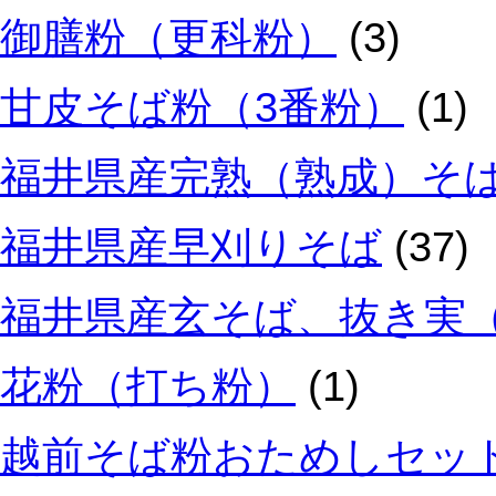
御膳粉（更科粉）
(3)
甘皮そば粉（3番粉）
(1)
福井県産完熟（熟成）そ
福井県産早刈りそば
(37)
福井県産玄そば、抜き実
花粉（打ち粉）
(1)
越前そば粉おためしセッ