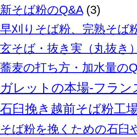
新そば粉のQ&A
(3)
早刈りそば粉、完熟そば粉
玄そば・抜き実（丸抜き）
蕎麦の打ち方・加水量のQ
ガレットの本場‐フラン
石臼挽き越前そば粉工
そば粉を挽くための石臼