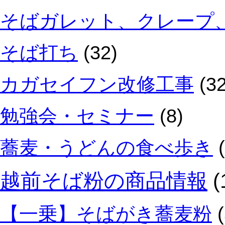
そばガレット、クレープ
そば打ち
(32)
カガセイフン改修工事
(32
勉強会・セミナー
(8)
蕎麦・うどんの食べ歩き
(
越前そば粉の商品情報
(
【一乗】そばがき蕎麦粉
(