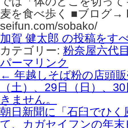
では「体のどこを切って
麦を食べ歩く ■ブログ→ http
seifun.com/sobako/
加賀 健太郎 の投稿をす
カテゴリー:
粉奈屋六代
パーマリンク
←
年越しそば粉の店頭販
（土）、29日（日）、3
きません。
朝日新聞に「石臼でひく
て、カガセイフンの年末