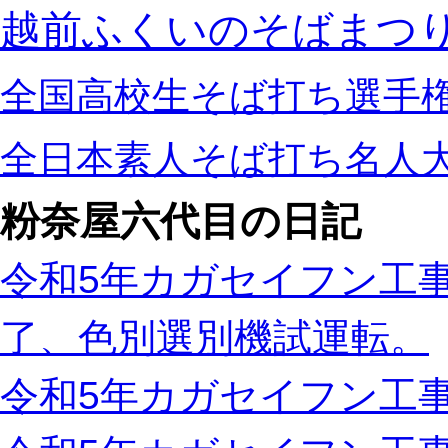
越前ふくいのそばまつ
全国高校生そば打ち選手
全日本素人そば打ち名人
粉奈屋六代目の日記
令和5年カガセイフン工事
了、色別選別機試運転。
令和5年カガセイフン工事