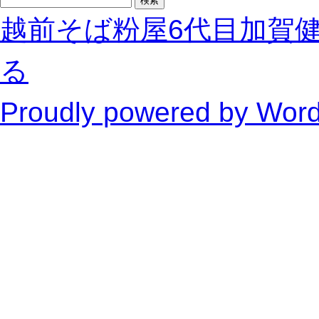
索:
越前そば粉屋6代目加賀
る
Proudly powered by Wor