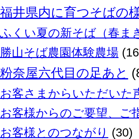
福井県内に育つそばの
ふくい夏の新そば（春ま
勝山そば農園体験農場
(16
粉奈屋六代目の足あと
(
お客さまからいただいた
お客様からのご要望、ご
お客様とのつながり
(30)