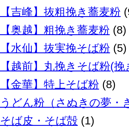
【吉峰】抜粗挽き蕎麦粉
(
【奥越】粗挽き蕎麦粉
(8)
【水仙】抜実挽そば粉
(5)
【越前】丸挽きそば粉(挽
【金華】特上そば粉
(8)
うどん粉（さぬきの夢・
そば皮・そば殻
(1)