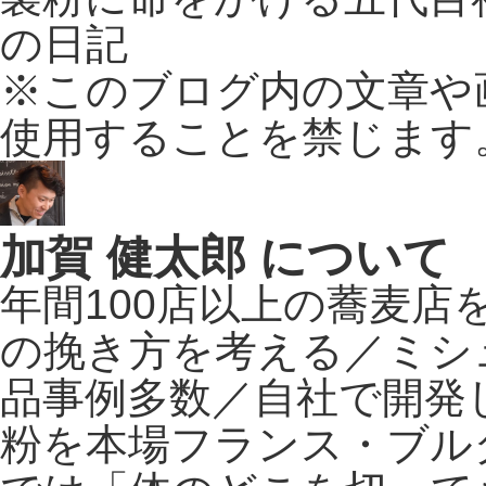
の日記
※このブログ内の文章や
使用することを禁じます
加賀 健太郎 について
年間100店以上の蕎麦
の挽き方を考える／ミシ
品事例多数／自社で開発
粉を本場フランス・ブル