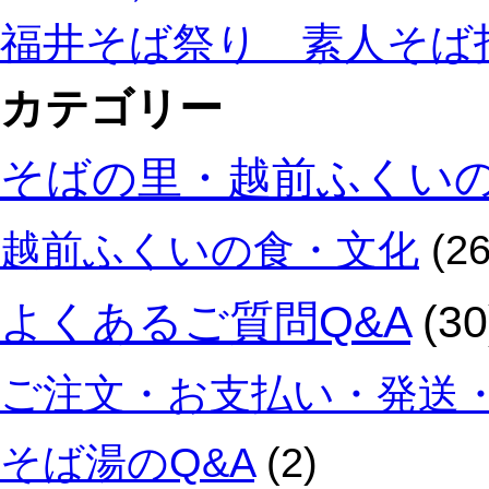
福井そば祭り 素人そば
カテゴリー
そばの里・越前ふくい
越前ふくいの食・文化
(26
よくあるご質問Q&A
(30
ご注文・お支払い・発送・
そば湯のQ&A
(2)