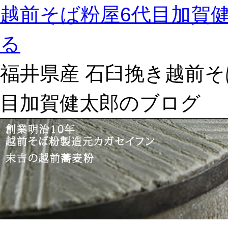
越前そば粉屋6代目加賀
る
福井県産 石臼挽き越前そ
目加賀健太郎のブログ