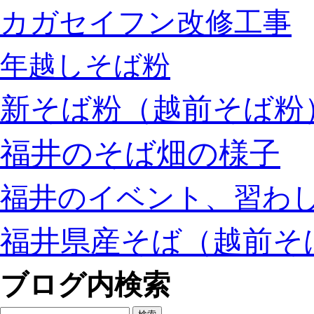
カガセイフン改修工事
年越しそば粉
新そば粉（越前そば粉
福井のそば畑の様子
福井のイベント、習わ
福井県産そば（越前そ
ブログ内検索
検