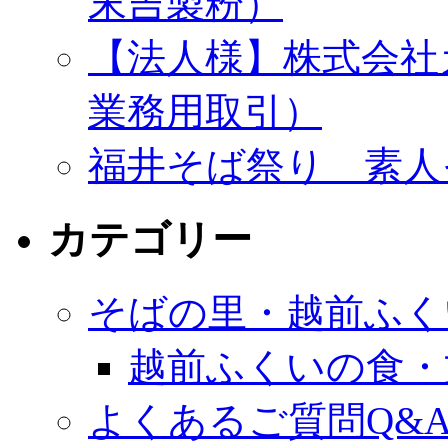
末吉製粉）
【法人様】株式会社
業務用取引）
福井そば祭り 素人
カテゴリー
そばの里・越前ふく
越前ふくいの食・
よくあるご質問Q&