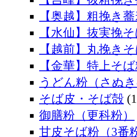
【奥越】粗挽き蕎
【水仙】抜実挽そ
【越前】丸挽きそ
【金華】特上そば
うどん粉（さぬき
そば皮・そば殻
(1
御膳粉（更科粉）
甘皮そば粉（3番