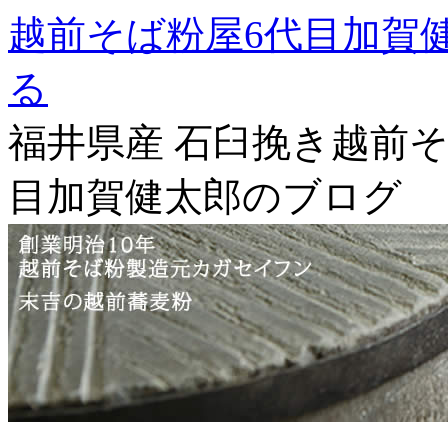
越前そば粉屋6代目加賀
る
福井県産 石臼挽き越前そ
目加賀健太郎のブログ