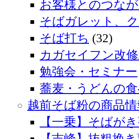
お客様とのつなが
そばガレット、ク
そば打ち
(32)
カガセイフン改修
勉強会・セミナー
蕎麦・うどんの食
越前そば粉の商品情
【一乗】そばがき
【吉峰】抜粗挽き