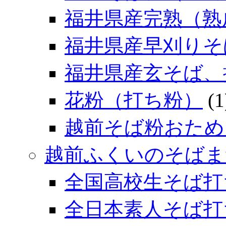
福井県産完熟（熟
福井県産早刈りそ
福井県産玄そば、
花粉（打ち粉）
(1
越前そば粉おため
越前ふくいのそばま
全国高校生そば打
全日本素人そば打