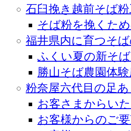
石臼挽き越前そば粉
そば粉を挽くため
福井県内に育つそば
ふくい夏の新そば
勝山そば農園体験
粉奈屋六代目の足あ
お客さまからいた
お客様からのご要