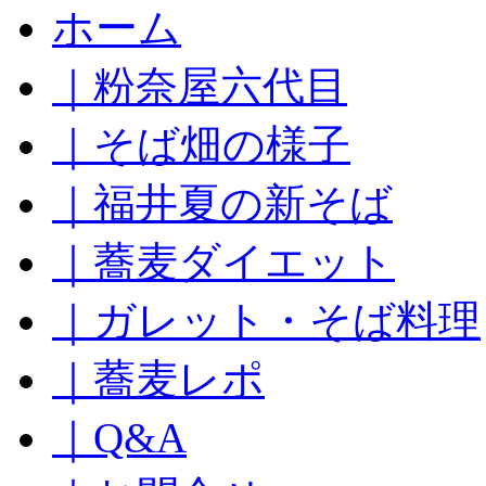
コ
ホーム
ン
テ
｜粉奈屋六代目
ン
ツ
へ
｜そば畑の様子
ス
キ
｜福井夏の新そば
ッ
プ
｜蕎麦ダイエット
｜ガレット・そば料理
｜蕎麦レポ
｜Q&A