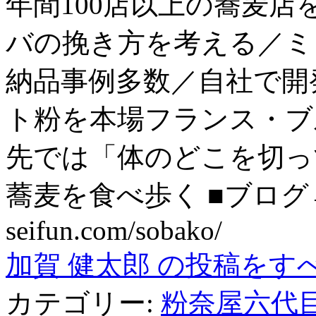
年間100店以上の蕎麦
バの挽き方を考える／ミ
納品事例多数／自社で開
ト粉を本場フランス・ブ
先では「体のどこを切っ
蕎麦を食べ歩く ■ブログ→ htt
seifun.com/sobako/
加賀 健太郎 の投稿をす
カテゴリー:
粉奈屋六代