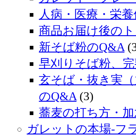
人病・医療・栄養
商品お届け後のト
新そば粉のQ&A
(3
早刈りそば粉、完
玄そば・抜き実（
のQ&A
(3)
蕎麦の打ち方・加
ガレットの本場‐フ