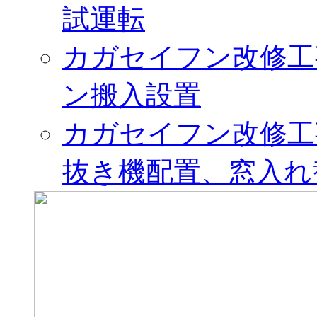
試運転
カガセイフン改修工
ン搬入設置
カガセイフン改修工
抜き機配置、窓入れ