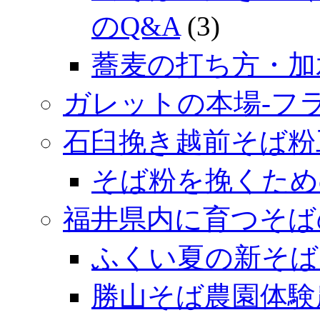
のQ&A
(3)
蕎麦の打ち方・加
ガレットの本場‐フ
石臼挽き越前そば粉
そば粉を挽くため
福井県内に育つそば
ふくい夏の新そば
勝山そば農園体験