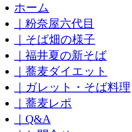
コ
ホーム
ン
テ
｜粉奈屋六代目
ン
ツ
へ
｜そば畑の様子
ス
キ
｜福井夏の新そば
ッ
プ
｜蕎麦ダイエット
｜ガレット・そば料理
｜蕎麦レポ
｜Q&A