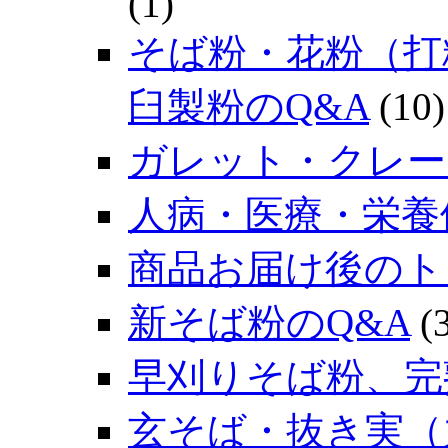
(1)
そば粉・花粉（打
臼製粉のQ&A
(10)
ガレット・クレー
人病・医療・栄養
商品お届け後のト
新そば粉のQ&A
(3
早刈りそば粉、完
玄そば・抜き実（