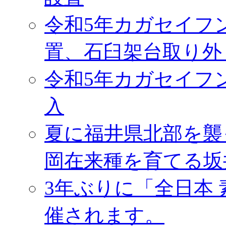
令和5年カガセイフ
置、石臼架台取り外
令和5年カガセイフ
入
夏に福井県北部を襲
岡在来種を育てる坂
3年ぶりに「全日本
催されます。