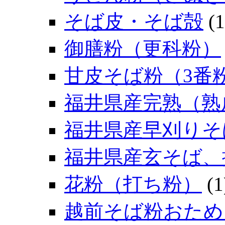
そば皮・そば殻
(1
御膳粉（更科粉）
甘皮そば粉（3番
福井県産完熟（熟
福井県産早刈りそ
福井県産玄そば、
花粉（打ち粉）
(1
越前そば粉おため