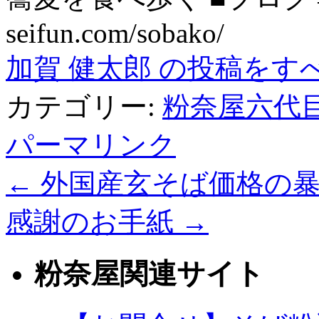
seifun.com/sobako/
加賀 健太郎 の投稿をす
カテゴリー:
粉奈屋六代
パーマリンク
←
外国産玄そば価格の
感謝のお手紙
→
粉奈屋関連サイト