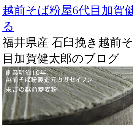
越前そば粉屋6代目加賀
る
福井県産 石臼挽き越前そ
目加賀健太郎のブログ