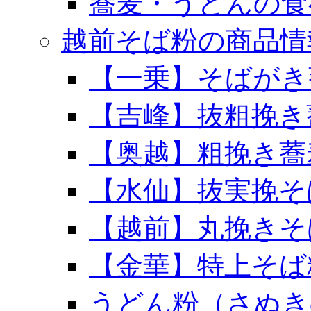
蕎麦・うどんの食
越前そば粉の商品情
【一乗】そばがき
【吉峰】抜粗挽き
【奥越】粗挽き蕎
【水仙】抜実挽そ
【越前】丸挽きそ
【金華】特上そば
うどん粉（さぬき