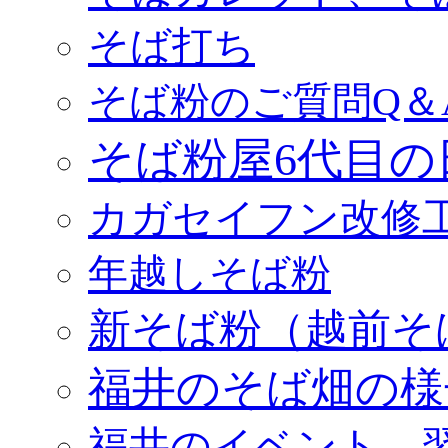
そば打ち
そば粉のご質問Q＆
そば粉屋6代目の
カガセイフン改修
年越しそば粉
新そば粉（越前そ
福井のそば畑の様
福井のイベント、