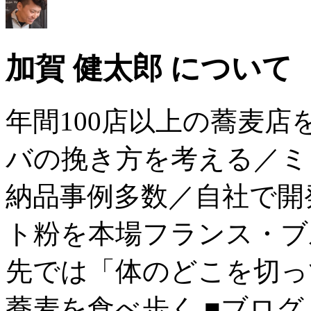
加賀 健太郎 について
年間100店以上の蕎麦
バの挽き方を考える／ミ
納品事例多数／自社で開
ト粉を本場フランス・ブ
先では「体のどこを切っ
蕎麦を食べ歩く ■ブログ→ htt