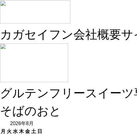
カガセイフン会社概要サ
グルテンフリースイーツ
そばのおと
2026年8月
月
火
水
木
金
土
日