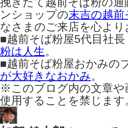
挽きたて越前そば粉の通
ンショップの
末吉の越前
なさまのご来店を心より
■越前そば粉屋5代目社
粉は人生
。
■越前そば粉屋おかみの
が大好きなおかみ
。
※このブログ内の文章や
使用することを禁じます