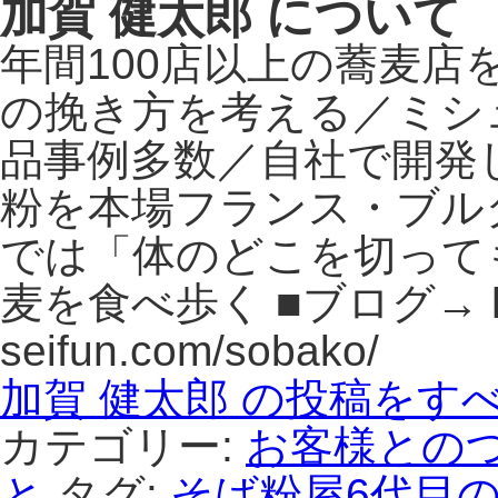
加賀 健太郎 について
年間100店以上の蕎麦
の挽き方を考える／ミシ
品事例多数／自社で開発
粉を本場フランス・ブル
では「体のどこを切って
麦を食べ歩く ■ブログ→ http
seifun.com/sobako/
加賀 健太郎 の投稿をす
カテゴリー:
お客様との
と
タグ:
そば粉屋6代目