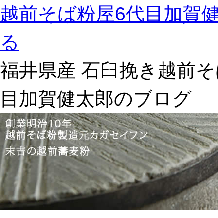
越前そば粉屋6代目加賀
る
福井県産 石臼挽き越前そ
目加賀健太郎のブログ