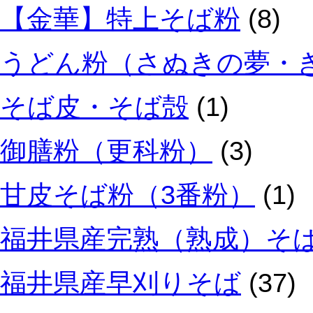
【金華】特上そば粉
(8)
うどん粉（さぬきの夢・
そば皮・そば殻
(1)
御膳粉（更科粉）
(3)
甘皮そば粉（3番粉）
(1)
福井県産完熟（熟成）そ
福井県産早刈りそば
(37)