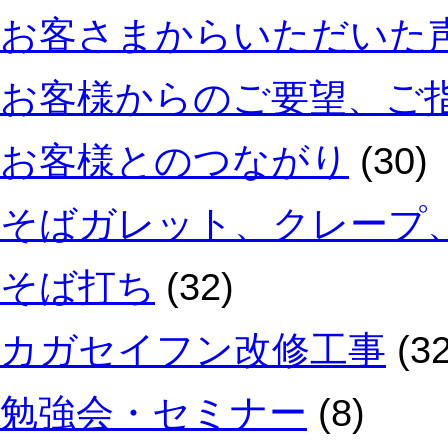
お客さまからいただいた
お客様からのご要望、ご
お客様とのつながり
(30)
そばガレット、クレープ
そば打ち
(32)
カガセイフン改修工事
(32
勉強会・セミナー
(8)