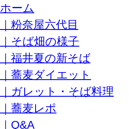
コ
ホーム
ン
テ
｜粉奈屋六代目
ン
ツ
へ
｜そば畑の様子
ス
キ
｜福井夏の新そば
ッ
プ
｜蕎麦ダイエット
｜ガレット・そば料理
｜蕎麦レポ
｜Q&A