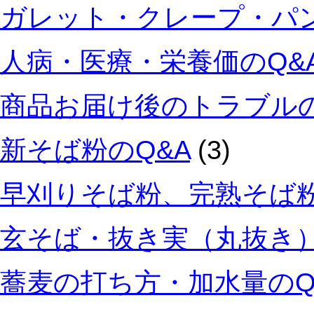
ガレット・クレープ・パン
人病・医療・栄養価のQ&
商品お届け後のトラブルの
新そば粉のQ&A
(3)
早刈りそば粉、完熟そば粉
玄そば・抜き実（丸抜き）
蕎麦の打ち方・加水量のQ