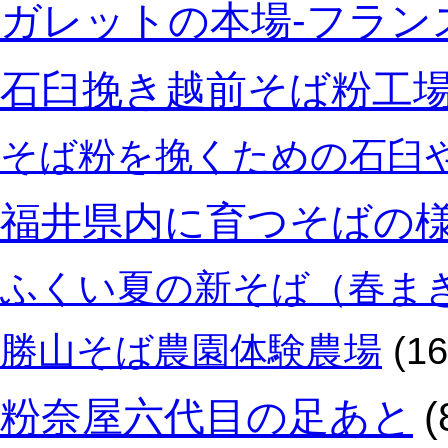
ガレットの本場‐フラン
石臼挽き越前そば粉工
そば粉を挽くための石臼
福井県内に育つそばの
ふくい夏の新そば（春ま
勝山そば農園体験農場
(16
粉奈屋六代目の足あと
(