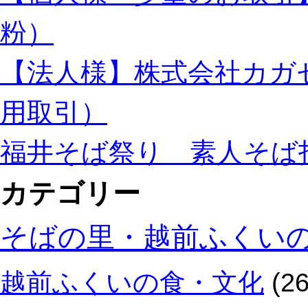
粉）
【法人様】株式会社カガ
用取引）
福井そば祭り 素人そば
カテゴリー
そばの里・越前ふくい
越前ふくいの食・文化
(26