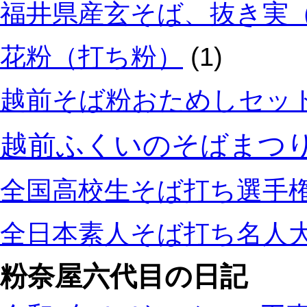
福井県産玄そば、抜き実
花粉（打ち粉）
(1)
越前そば粉おためしセッ
越前ふくいのそばまつ
全国高校生そば打ち選手
全日本素人そば打ち名人
粉奈屋六代目の日記