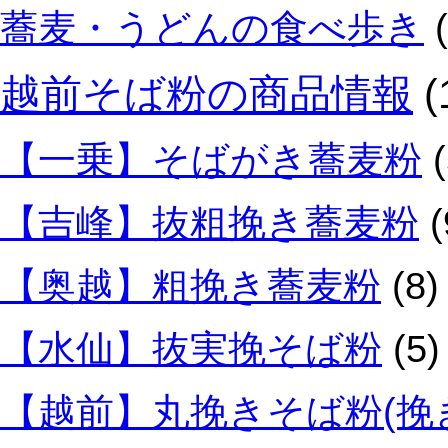
蕎麦・うどんの食べ歩き
(
越前そば粉の商品情報
(
【一乗】そばがき蕎麦粉
(
【吉峰】抜粗挽き蕎麦粉
(
【奥越】粗挽き蕎麦粉
(8)
【水仙】抜実挽そば粉
(5)
【越前】丸挽きそば粉(挽