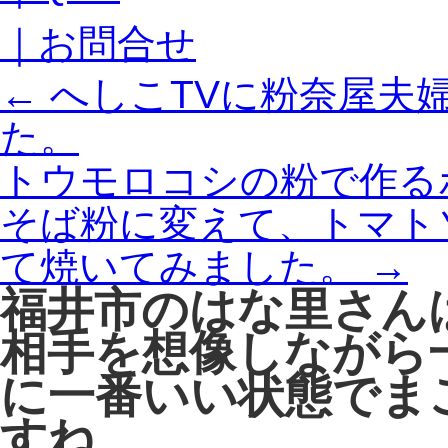
｜お問合せ
←
へしこTVに粉奈屋夫
た。
トウモロコシの粉で作る
そば粉に変えて、トマト
て焼いてみました。
→
福井市のはな里さん
相手を想像しながら
に一番いい状態でま
すね。