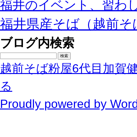
福井のイベント、習わ
福井県産そば（越前そ
ブログ内検索
検
索:
越前そば粉屋6代目加賀
る
Proudly powered by Wor