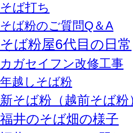
そば打ち
そば粉のご質問Q＆A
そば粉屋6代目の日常
カガセイフン改修工事
年越しそば粉
新そば粉（越前そば粉
福井のそば畑の様子