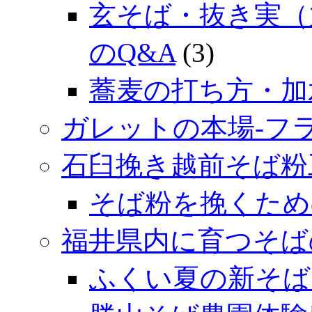
玄そば・抜き実（
のQ&A
(3)
蕎麦の打ち方・加
ガレットの本場‐フ
石臼挽き越前そば粉
そば粉を挽くため
福井県内に育つそば
ふくい夏の新そば