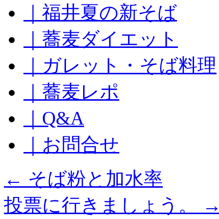
｜福井夏の新そば
ッ
プ
｜蕎麦ダイエット
｜ガレット・そば料理
｜蕎麦レポ
｜Q&A
｜お問合せ
←
そば粉と加水率
投票に行きましょう。