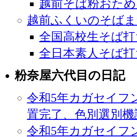
越前そば粉おため
越前ふくいのそばま
全国高校生そば打
全日本素人そば打
粉奈屋六代目の日記
令和5年カガセイフ
置完了、色別選別機
令和5年カガセイフ