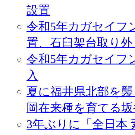
設置
令和5年カガセイフ
置、石臼架台取り外
令和5年カガセイフ
入
夏に福井県北部を襲
岡在来種を育てる坂
3年ぶりに「全日本