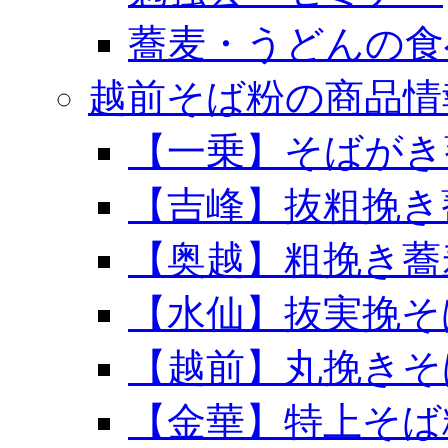
蕎麦・うどんの食
越前そば粉の商品情
【一乗】そばがき
【吉峰】抜粗挽き
【奥越】粗挽き蕎
【水仙】抜実挽そ
【越前】丸挽きそ
【金華】特上そば