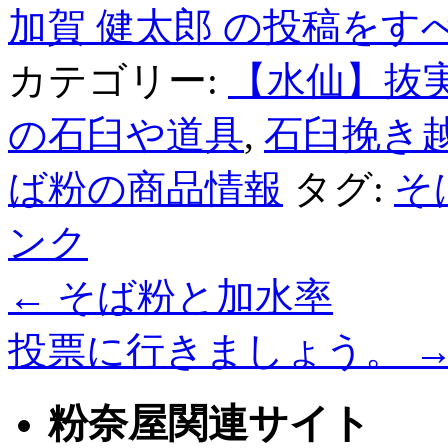
加賀 健太郎 の投稿をす
カテゴリー:
【水仙】抜
の石臼や道具
,
石臼挽き
ば粉の商品情報
タグ:
そ
ンク
←
そば粉と加水率
投票に行きましょう。
粉奈屋関連サイト