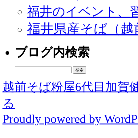
福井のイベント、
福井県産そば（越
ブログ内検索
検
索:
越前そば粉屋6代目加賀
る
Proudly powered by WordPr