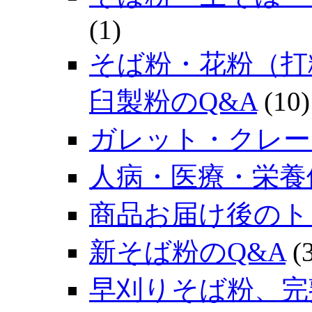
(1)
そば粉・花粉（打
臼製粉のQ&A
(10)
ガレット・クレー
人病・医療・栄養
商品お届け後のト
新そば粉のQ&A
(3
早刈りそば粉、完