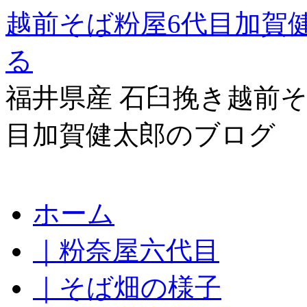
越前そば粉屋6代目加賀
る
福井県産 石臼挽き越前そ
目加賀健太郎のブログ
コ
ホーム
ン
テ
｜粉奈屋六代目
ン
ツ
へ
｜そば畑の様子
ス
キ