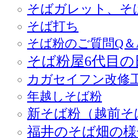
そばガレット、そ
そば打ち
そば粉のご質問Q＆
そば粉屋6代目の
カガセイフン改修
年越しそば粉
新そば粉（越前そ
福井のそば畑の様