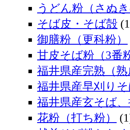
うどん粉（さぬき
そば皮・そば殻
(1
御膳粉（更科粉）
甘皮そば粉（3番
福井県産完熟（熟
福井県産早刈りそ
福井県産玄そば、
花粉（打ち粉）
(1