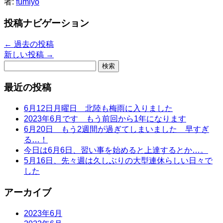
者:
fumiyo
投稿ナビゲーション
←
過去の投稿
新しい投稿
→
検
索:
最近の投稿
6月12日月曜日 北陸も梅雨に入りました
2023年6月です もう前回から1年になります
6月20日 もう2週間が過ぎてしまいました 早すぎ
る…！
今日は6月6日、習い事を始めると上達するとか…。
5月16日、先々週は久しぶりの大型連休らしい日々で
した
アーカイブ
2023年6月