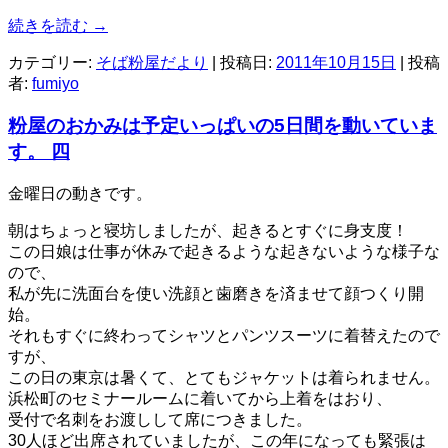
続きを読む
→
カテゴリー:
そば粉屋だより
| 投稿日:
2011年10月15日
|
投稿
者:
fumiyo
粉屋のおかみは予定いっぱいの5日間を動いていま
す。 四
金曜日の動きです。
朝はちょっと寝坊しましたが、起きるとすぐに身支度！
この日娘は仕事が休みで起きるような起きないような様子な
ので、
私が先に洗面台を使い洗顔と歯磨きを済ませて顔つくり開
始。
それもすぐに終わってシャツとパンツスーツに着替えたので
すが、
この日の東京は暑くて、とてもジャケットは着られません。
浜松町のセミナールームに着いてから上着をはおり、
受付で名刺をお渡しして席につきました。
30人ほど出席されていましたが、この年になっても緊張は