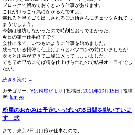
ブロックで留めておくという仕事があります。
これがけっこう気にかかるんですよ。
遅れると早くゴミ出しされるご近所さんにチェックされてし
まうでしょう。
今朝は寝坊しなかったので時刻どおりでよかった。
今日の第一仕事終了です。
会社に来て、いつものように仕事を始めました。
残っている帳簿も仕上げようとパソコンの前にいましたが、
次々と用事ができて工場に入ってしまいました。
でも早め早めにそば粉を仕上げられたので結果オーライでし
たが。
続きを読む
→
カテゴリー:
そば粉屋だより
| 投稿日:
2011年10月15日
|
投稿
者:
fumiyo
粉屋のおかみは予定いっぱいの5日間を動いていま
す 弐
さて、東京2日目は娘が仕事なので、