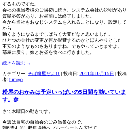
するものですね。
会社の担当者様のご挨拶に続き、システム会社の説明があり
質疑応答があり、お昼前には終了しました。
今から当社もおなじシステムを入れることになり、設定して
から
動くようになるまでしばらく大変だなと思いました。
ひとつの会社の変更が何か影響するのかとぼんやりとした
不安のようなものもありますね。でもやっていきますよ。
部屋に戻り、娘とお昼を食べに行きました。
続きを読む
→
カテゴリー:
そば粉屋だより
| 投稿日:
2011年10月15日
|
投稿
者:
fumiyo
粉屋のおかみは予定いっぱいの5日間を動いていま
す。参
さて木曜日の動きです。
今週は自宅の自治会のごみ当番なので、
朝6時すぎに収集場所へブルーシートを広げて