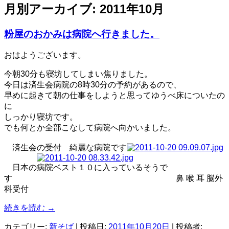
月別アーカイブ:
2011年10月
粉屋のおかみは病院へ行きました。
おはようございます。
今朝30分も寝坊してしまい焦りました。
今日は済生会病院の8時30分の予約があるので、
早めに起きて朝の仕事をしようと思ってゆうべ床についたの
に
しっかり寝坊です。
でも何とか全部こなして病院へ向かいました。
済生会の受付 綺麗な病院です
日本の病院ベスト１０に入っているそうで
す 鼻 喉 耳 脳外
科受付
続きを読む
→
カテゴリー:
新そば
| 投稿日:
2011年10月20日
|
投稿者: