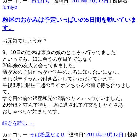
カテゴリー:
そば打ち
| 投稿日:
2011年10月13日
|
投稿者:
fumiyo
粉屋のおかみは予定いっぱいの5日間を動いていま
す。
お元気でしょうか？
9、10日の連休は東京の娘のところへ行ってました。
といっても、娘に会うのが目的ではなく
20年来の友人と会ってきました。
我が家の子供たちが小学生のころに知り合いになり、
それ以来ずっとお付き合いしていただいています。
午後3時に銀座三越のライオンちゃんの前で待ち合わせし
て、
すぐ目の前の銀座和光の2階のカフェへ向かいました。
20分ほど並んで待ち、席に通されて注文をしたらさあ
おしゃべりの始まりです。
続きを読む
→
カテゴリー:
そば粉屋だより
| 投稿日:
2011年10月13日
|
投稿