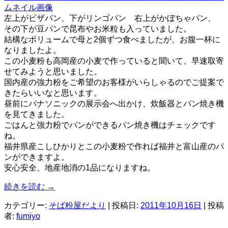
左上がビザパン、下がリンゴパン 右上がかぼちゃパン、
その下が豆パンで昆布やお米粒も入っていました。
結構なボリュームで母と2個ずつ食べましたが、お腹一杯に
なりましたよ。
この小麦粉も高岡産の小麦で作っていると聞いて、早速取寄
せてみようと思いました。
国内産の強力粉をご希望のお客様がいらしゃるのでご提案で
きたらいいなと思います。
昼前にパナソニックの展示会へ出かけ、炊飯器とパン焼き機
を見てきました。
ごはんと強力粉でパンができるパン焼き機はチェックです
ね。
福井県産こしひかりとこの小麦粉で作れば福井と富山産のパ
ンができますよ。
安心安全、地産地消の1品になりますね。
続きを読む
→
カテゴリー:
そば粉屋だより
| 投稿日:
2011年10月16日
|
投稿
者:
fumiyo