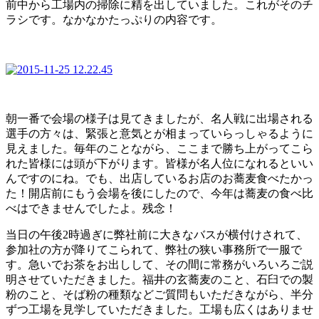
前中から工場内の掃除に精を出していました。これがそのチ
ラシです。なかなかたっぷりの内容です。
朝一番で会場の様子は見てきましたが、名人戦に出場される
選手の方々は、緊張と意気とが相まっていらっしゃるように
見えました。毎年のことながら、ここまで勝ち上がってこら
れた皆様には頭が下がります。皆様が名人位になれるといい
んですのにね。でも、出店しているお店のお蕎麦食べたかっ
た！開店前にもう会場を後にしたので、今年は蕎麦の食べ比
べはできませんでしたよ。残念！
当日の午後2時過ぎに弊社前に大きなバスが横付けされて、
参加社の方が降りてこられて、弊社の狭い事務所で一服で
す。急いでお茶をお出しして、その間に常務がいろいろご説
明させていただきました。福井の玄蕎麦のこと、石臼での製
粉のこと、そば粉の種類などご質問もいただきながら、半分
ずつ工場を見学していただきました。工場も広くはありませ