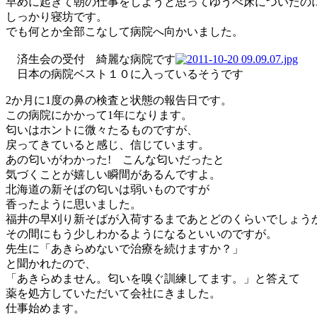
早めに起きて朝の仕事をしようと思ってゆうべ床についたの
しっかり寝坊です。
でも何とか全部こなして病院へ向かいました。
済生会の受付 綺麗な病院です
日本の病院ベスト１０に入っているそ
2か月に1度の鼻の検査と状態の報告日です。
この病院にかかって1年になります。
匂いはホントに微々たるものですが、
戻ってきていると感じ、信じています。
あの匂いがわかった! こんな匂いだったと
気づくことが嬉しい瞬間があるんですよ。
北海道の新そばの匂いは弱いものですが
香ったように思いました。
福井の早刈り新そばが入荷するまであとどのくらいでしょう
その間にもう少しわかるようになるといいのですが。
先生に「あきらめないで治療を続けますか？」
と聞かれたので、
「あきらめません。匂いを嗅ぐ訓練してます。」と答えて
薬を処方していただいて会社にきました。
仕事始めます。