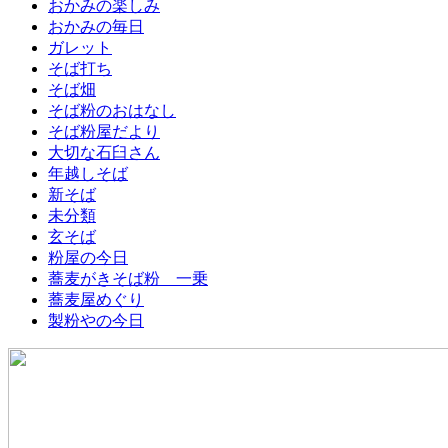
おかみの楽しみ
おかみの毎日
ガレット
そば打ち
そば畑
そば粉のおはなし
そば粉屋だより
大切な石臼さん
年越しそば
新そば
未分類
玄そば
粉屋の今日
蕎麦がきそば粉 一乗
蕎麦屋めぐり
製粉やの今日