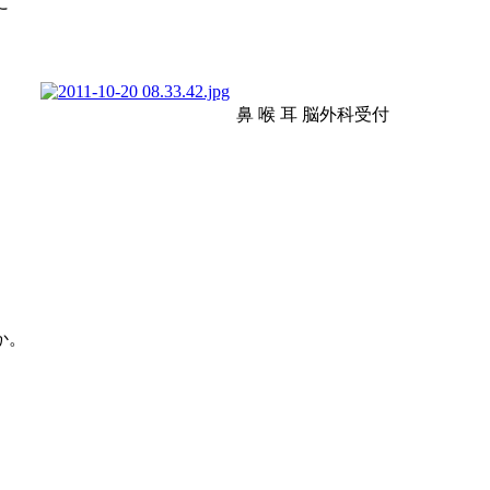
に
うです 鼻 喉 耳 脳外科受付
か。