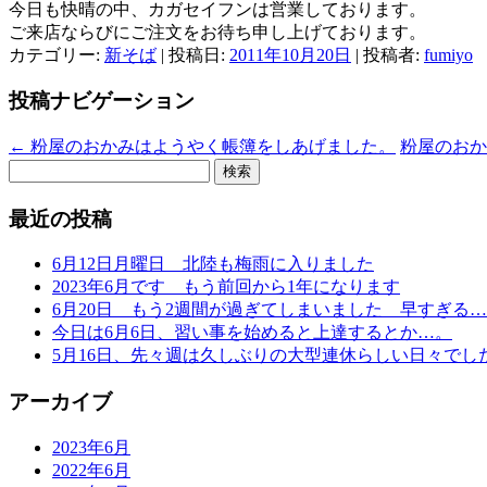
今日も快晴の中、カガセイフンは営業しております。
ご来店ならびにご注文をお待ち申し上げております。
カテゴリー:
新そば
| 投稿日:
2011年10月20日
|
投稿者:
fumiyo
投稿ナビゲーション
←
粉屋のおかみはようやく帳簿をしあげました。
粉屋のお
検
索:
最近の投稿
6月12日月曜日 北陸も梅雨に入りました
2023年6月です もう前回から1年になります
6月20日 もう2週間が過ぎてしまいました 早すぎる
今日は6月6日、習い事を始めると上達するとか…。
5月16日、先々週は久しぶりの大型連休らしい日々でし
アーカイブ
2023年6月
2022年6月