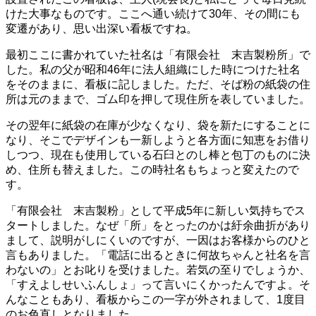
けた大事なものです。ここへ通い続けて30年、その間にも
変遷があり、思い出深い看板ですね。
最初ここに書かれていた社名は「有限会社 末吉製粉所」で
した。私の父が昭和46年に法人組織にした時につけた社名
をそのままに、看板に記しました。ただ、そば粉の紙袋の住
所は元のままで、ゴム印を押して現住所を表していました。
その翌年に紙袋の在庫が少なくなり、袋を新たにすることに
なり、そこでデザインも一新しようと各方面に知恵をお借り
しつつ、現在も使用している石臼とのし棒と包丁のものに決
め、住所も替えました。この時社名もちょっと変えたので
す。
「有限会社 末吉製粉」として平成5年に新しい気持ちでス
タートしました。なぜ「所」をとったのかは紆余曲折があり
まして、説明がしにくいのですが、一因はお客様からのひと
言もありました。「電話に出るときに何故ちゃんと社名を言
わないの」とお叱りを受けました。若気の至りでしょうか、
「すえよしせいふんしょ」って言いにくかったんですよ。そ
んなこともあり、看板からこの一字が外されまして、1度目
のお色直しとなりました。