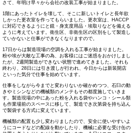
さて、年明け早々から会社の改装工事が始まりました。
1階にあったトイレを壊して、そこに新しいトイレと長年欲
しかった更衣室を作ってもらいました。更衣室は、HACCP
に対応できるようにと鏡・身支度用品・埃取りなどを備える
ように考えています。衛生区、非衛生区の区別をして製造し
ていかないと仕事ができなくなりますので。
17日からは製造現場の空調を入れる工事が始まりました。
粉や埃が大敵な工事の為、お客様にはご迷惑をおかけしまし
たが、2週間製造ができない状態で進めてきました。それも
終わり、28日には引き渡しが行われ、今日からは新装開店
といった気分で仕事を始めています。
仕事をしながら今までと変わりないか確かめつつ、石臼の動
きやミシンなどの機械類のメンテもその都度施していきま
す。製造現場の中にあった粉を入れる袋やハンコ・シール類
も作業場前のスペースに移して、製造でき次第袋を持ち込ん
で製袋する方式に変えています。
機械類の配置も少し変わりましたので、安全に使いやすいよ
うにコードなどの配線を動かしたり、機械に必要な受け缶の