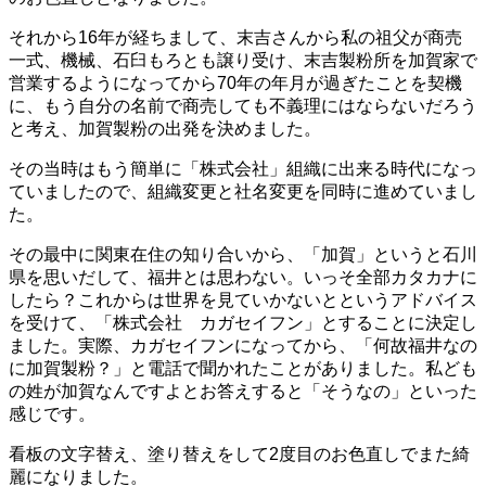
それから16年が経ちまして、末吉さんから私の祖父が商売
一式、機械、石臼もろとも譲り受け、末吉製粉所を加賀家で
営業するようになってから70年の年月が過ぎたことを契機
に、もう自分の名前で商売しても不義理にはならないだろう
と考え、加賀製粉の出発を決めました。
その当時はもう簡単に「株式会社」組織に出来る時代になっ
ていましたので、組織変更と社名変更を同時に進めていまし
た。
その最中に関東在住の知り合いから、「加賀」というと石川
県を思いだして、福井とは思わない。いっそ全部カタカナに
したら？これからは世界を見ていかないとというアドバイス
を受けて、「株式会社 カガセイフン」とすることに決定し
ました。実際、カガセイフンになってから、「何故福井なの
に加賀製粉？」と電話で聞かれたことがありました。私ども
の姓が加賀なんですよとお答えすると「そうなの」といった
感じです。
看板の文字替え、塗り替えをして2度目のお色直しでまた綺
麗になりました。