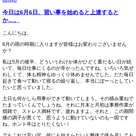
fumiyo
今日は6月6日、習い事を始めると上達すると
か…。
こんにちは。
6月の雨の時期に入りますが皆様はお変わりございません
か？
私は5月の後半、どういうわけか体がひどく重だるい日が続
いて、毎日仕事にくるのが辛かったんですね。いろいろ気ぜ
わしくて、体も精神もゆっくり休めませんでした。だた毎日
起きて食べて動いて寝るの繰り返し、本当にぼーっとしてい
たいと思っていました。
土日も何かしら用事ができて動いてしまう。その積み重ねで
たまっていくんでしょうね。それに月末と月初は事務作業が
煩雑で、ストレス満杯です。疲れますよ。それと、この期間
膝の調子が悪くて、思うように動けていないのも一因です
ね。ホント年はとりたくない！
でもこれは言い訳。何にも始まらないと整体で体を戻しても