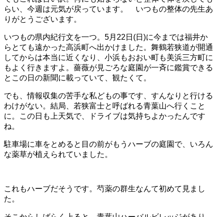
らい、今週は元気が戻っています。 いつもの整体の先生あ
りがとうございます。
いつもの県内紀行文を一つ。5月22日(日)に今までは福井か
らとても遠かった高浜町へ出かけました。舞鶴若狭道が開通
してからは本当に近くなり、小浜もおおい町も美浜三方町に
もよく行きますよ。薔薇が見ごろな庭園が一斉に鑑賞できる
とこの日の新聞に載っていて、観たくて。
でも、情報収集の苦手な私どもの事です、すんなりと行ける
わけがない。結局、若狭富士と呼ばれる青葉山へ行くこと
に。この日も上天気で、ドライブは気持ちよかったんです
ね。
駐車場に車をとめると目の前がもうハーブの庭園で、いろん
な薬草が植えられていました。
これもハーブだそうです。芍薬の群生なんて初めて見まし
た。
そこからしばらく上ると、青葉山ハーバルビレッジがあり、