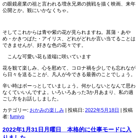
の眼鏡産業の祖と言われる増永兄弟の挑戦を描く映画、来年
公開とか。観にいかなくちゃ。
そしてこれからは青や紫の花が見られますね。菖蒲・あや
め・かきつばた・アイリス、どれがどれか言い当てることは
できませんが、好きな色の花々です。
こんな可愛い花も道端に咲いています
花を観て楽しみ、心を慰めて、コロナ禍を少しでも忘れなが
ら日々を送ることが、凡人が今できる最善のことでしょう。
辛い時はボーっとしていましょう。何かしないとなんて思わ
なくていいんですよ。いろいろあった3か月あまり、私の過
ごし方をお話ししました。
カテゴリー:
おかみの楽しみ
| 投稿日:
2022年5月18日
|
投稿
者:
fumiyo
2022年1月31日月曜日 本格的に仕事モードに入
りました