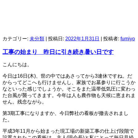
カテゴリー:
未分類
| 投稿日:
2022年1月31日
|
投稿者:
fumiyo
工事の始まり 昨日に引き続き暑い日です
こんにちは。
今日は16日(木)、世の中ではあさってから3連休ですね。だ
からってどこへも行けませんし、家族でお墓参りに行こうか
なといった感じでしょうか。そこをまた温帯低気圧に変わっ
た台風が襲ってきます。今年は人も農作物も天候に恵まれま
せん。残念ながら。
第3期工事になりますか、今日弊社の看板が撤去されまし
た。
平成3年11月から始まった現工場の新築工事の仕上げ段階で
設置されたこの看板は、主人(現会長)と私にとって毎日見続