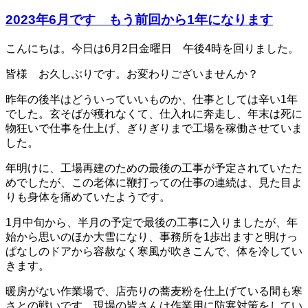
2023年6月です もう前回から1年になります
こんにちは。今日は6月2日金曜日 午後4時を回りました。
皆様 お久しぶりです。お変わりございませんか？
昨年の後半はどういっていいものか、仕事としては辛い1年
でした。玄そばが穫れなくて、仕入れに奔走し、年末は死に
物狂いで仕事を仕上げ、ぎりぎりまで工場を稼働させていま
した。
年明けに、工場再建のための最後の工事が予定されていたた
めでしたが、この老体に鞭打っての仕事の連続は、見た目よ
りも身体を痛めていたようです。
1月中旬から、半月の予定で最後の工事に入りましたが、年
始から思いのほか大雪になり、事務所を1歩出ますと明けっ
ぱなしのドアから容赦なく寒風が吹きこんで、体を冷してい
きます。
暖房がない作業場で、店売りの蕎麦粉を仕上げている間も寒
さとの戦いです。現場の皆さんは作業用に防寒対策をしてい