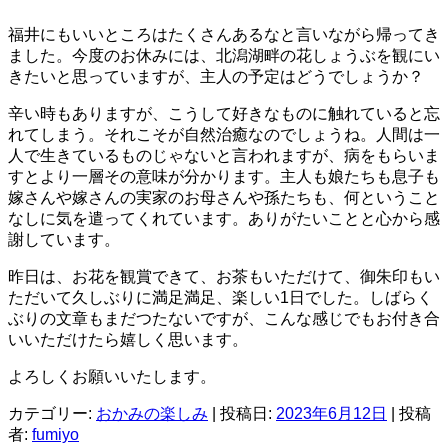
福井にもいいところはたくさんあるなと言いながら帰ってき
ました。今度のお休みには、北潟湖畔の花しょうぶを観にい
きたいと思っていますが、主人の予定はどうでしょうか？
辛い時もありますが、こうして好きなものに触れていると忘
れてしまう。それこそが自然治癒なのでしょうね。人間は一
人で生きているものじゃないと言われますが、病をもらいま
すとより一層その意味が分かります。主人も娘たちも息子も
嫁さんや嫁さんの実家のお母さんや孫たちも、何ということ
なしに気を遣ってくれています。ありがたいことと心から感
謝しています。
昨日は、お花を観賞できて、お茶もいただけて、御朱印もい
ただいて久しぶりに満足満足、楽しい1日でした。しばらく
ぶりの文章もまだつたないですが、こんな感じでもお付き合
いいただけたら嬉しく思います。
よろしくお願いいたします。
カテゴリー:
おかみの楽しみ
| 投稿日:
2023年6月12日
|
投稿
者:
fumiyo