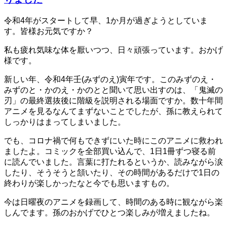
令和4年がスタートして早、1か月が過ぎようとしていま
す。皆様お元気ですか？
私も疲れ気味な体を厭いつつ、日々頑張っています。おかげ
様です。
新しい年、令和4年壬(みずのえ)寅年です。このみずのえ・
みずのと・かのえ・かのとと聞いて思い出すのは、「鬼滅の
刃」の最終選抜後に階級を説明される場面ですか。数十年間
アニメを見るなんてまずないことでしたが、孫に教えられて
しっかりはまってしまいました。
でも、コロナ禍で何もできずにいた時にこのアニメに救われ
ましたよ。コミックを全部買い込んで、1日1冊ずつ寝る前
に読んでいました。言葉に打たれるというか、読みながら涙
したり、そうそうと頷いたり、その時間があるだけで1日の
終わりが楽しかったなと今でも思いますもの。
今は日曜夜のアニメを録画して、時間のある時に観ながら楽
しんでます。孫のおかげでひとつ楽しみが増えましたね。