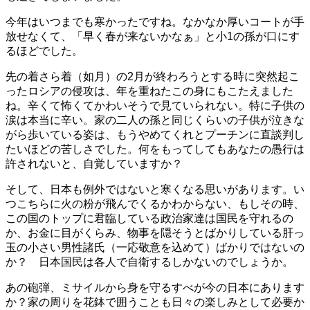
今年はいつまでも寒かったですね。なかなか厚いコートが手
放せなくて、「早く春が来ないかなぁ」と小1の孫が口にす
るほどでした。
先の着さら着（如月）の2月が終わろうとする時に突然起こ
ったロシアの侵攻は、年を重ねたこの身にもこたえました
ね。辛くて怖くてかわいそうで見ていられない。特に子供の
涙は本当に辛い。家の二人の孫と同じくらいの子供が泣きな
がら歩いている姿は、もうやめてくれとプーチンに直談判し
たいほどの苦しさでした。何をもってしてもあなたの愚行は
許されないと、自覚していますか？
そして、日本も例外ではないと寒くなる思いがあります。い
つこちらに火の粉が飛んでくるかわからない、もしその時、
この国のトップに君臨している政治家達は国民を守れるの
か、お金に目がくらみ、物事を隠そうとばかりしている肝っ
玉の小さい男性諸氏（一応敬意を込めて）ばかりではないの
か？ 日本国民は各人で自衛するしかないのでしょうか。
あの砲弾、ミサイルから身を守るすべが今の日本にあります
か？家の周りを花鉢で囲うことも日々の楽しみとして必要か