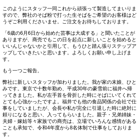
このようにスタッフ一同これから頑張って製造してまいりま
すので、弊社のそば粉で打った生そばをご希望のお客様はど
うぞご利用くださいませ。ご注文をお待ちしております。
「6歳の6月6日から始めた芸事は大成する」と聞いたことが
ありますが、商売でもこの日を起点に新しいことを始めると
いいんじゃないかと引用して、もうひと踏ん張りステップア
ップしていきたいと思います。よろしくお願い申し上げま
す。
もう一つご報告。
弊社に新しいスタッフが加わりました。我が家の末娘、ひと
みです。東京で十数年勤め、平成30年の豪雪前に福井へ帰
ってきました。私が左手首を骨折した時にそばにいてくれて
とても心強かったですよ。福井でも他の食品関係の会社で仕
事をしていましたが、会長や私が完全に引退した時に絶対に
頼りになると思い、入ってもらいました。親子・兄弟姉妹・
夫婦・嫁姑等々家族での商売は、立場でいろんな感情がある
ことも承知で、令和4年度から8名体制で仕事をしておりま
す。