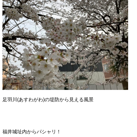
足羽川(あすわがわ)の堤防から見える風景
福井城址内からパシャリ！