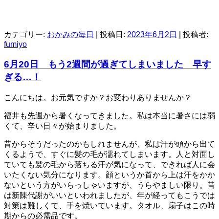
カテゴリー:
おかみの毎日
| 投稿日:
2023年6月2日
|
投稿者:
fumiyo
6月20日 もう2週間が過ぎてしまいました 早す
ぎる…！
こんにちは。お元気ですか？お変わりありませんか？
福井も先週から暑くなってきました。私は本当に暑さには弱
くて、辛い日々が始まりました。
昔からそうだったのかもしれませんが、私は汗が頭から出て
くるようで、すぐに髪の毛が濡れてしまいます。人と対面し
ていても髪の毛から落ちる汗が気になって、できれば人に会
いたくない気分になります。顔というか首から上は汗をかか
ないという方がいらっしゃいますが、うらやましい限り。昔
は新陳代謝がいいといわれましたが、年が経ってもこうでは
対策は難しくて、手を焼いています。タオル、扇子はこの時
期からの必需品です。