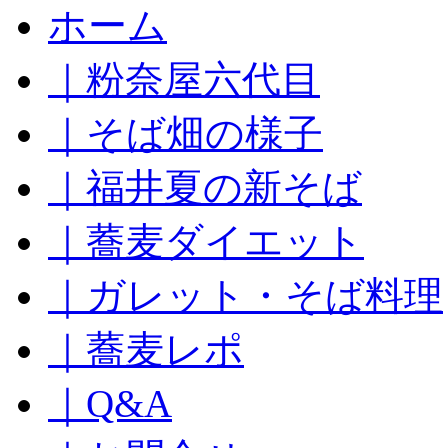
コ
ホーム
ン
テ
｜粉奈屋六代目
ン
ツ
へ
｜そば畑の様子
ス
キ
｜福井夏の新そば
ッ
プ
｜蕎麦ダイエット
｜ガレット・そば料理
｜蕎麦レポ
｜Q&A