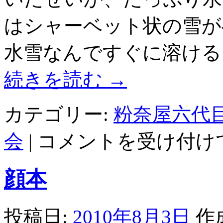
はシャーベット状の雪が
水雪なんですぐに溶ける
続きを読む
→
カテゴリー:
粉奈屋六代
facebook
会
|
コメントを受け付け
ビ
ジ
ネ
顔本
ス
活
用
は
投稿日:
2010年8月3日
作