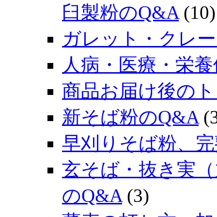
臼製粉のQ&A
(10)
ガレット・クレー
人病・医療・栄養
商品お届け後のト
新そば粉のQ&A
(3
早刈りそば粉、完
玄そば・抜き実（
のQ&A
(3)