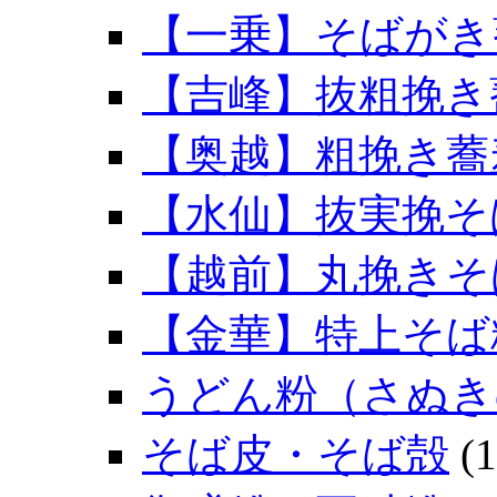
【一乗】そばがき
【吉峰】抜粗挽き
【奥越】粗挽き蕎
【水仙】抜実挽そ
【越前】丸挽きそ
【金華】特上そば
うどん粉（さぬき
そば皮・そば殻
(1