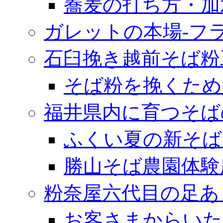
蕎麦の打ち方・加
ガレットの本場‐フ
石臼挽き越前そば粉
そば粉を挽くため
福井県内に育つそば
ふくい夏の新そば
勝山そば農園体験
粉奈屋六代目の足あ
お客さまからいた