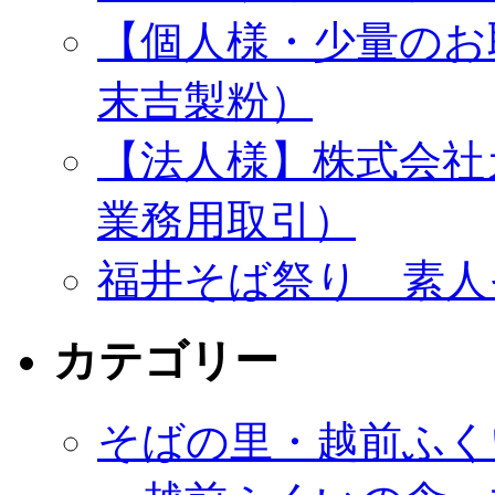
【個人様・少量のお
末吉製粉）
【法人様】株式会社
業務用取引）
福井そば祭り 素人
カテゴリー
そばの里・越前ふく