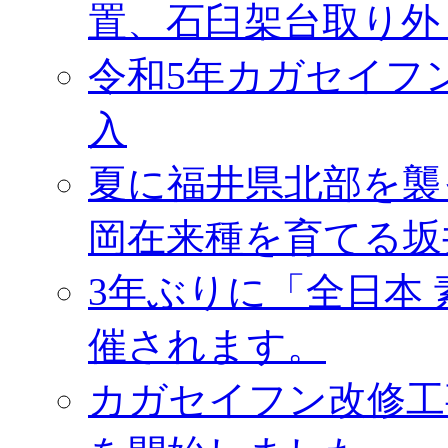
置、石臼架台取り外
令和5年カガセイフ
入
夏に福井県北部を襲
岡在来種を育てる坂
3年ぶりに「全日本
催されます。
カガセイフン改修工