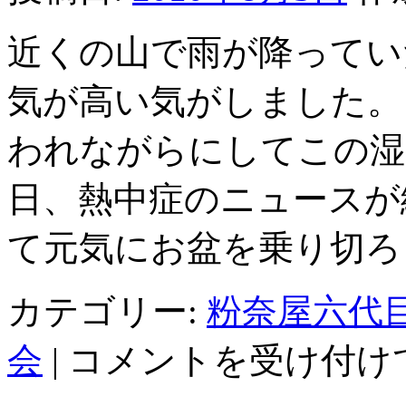
近くの山で雨が降ってい
気が高い気がしました。
われながらにしてこの湿
日、熱中症のニュースが
て元気にお盆を乗り切ろ
カテゴリー:
粉奈屋六代
顔
会
|
コメントを受け付け
本
は