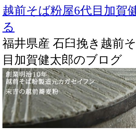
越前そば粉屋6代目加賀
る
福井県産 石臼挽き越前そ
目加賀健太郎のブログ