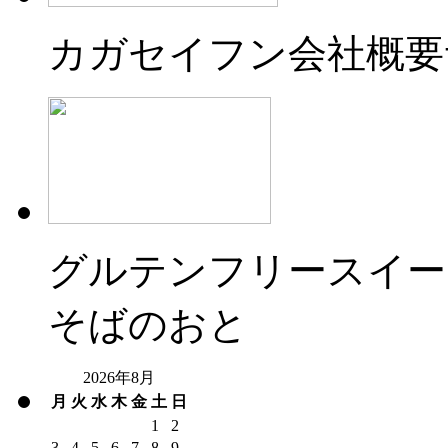
カガセイフン会社概要
グルテンフリースイー
そばのおと
2026年8月
月
火
水
木
金
土
日
1
2
3
4
5
6
7
8
9