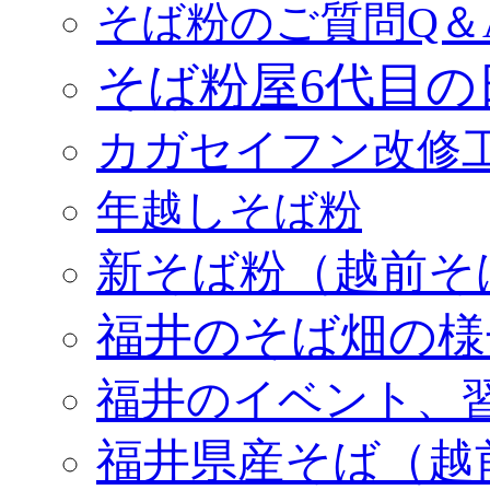
そば粉のご質問Q＆
そば粉屋6代目の
カガセイフン改修
年越しそば粉
新そば粉（越前そ
福井のそば畑の様
福井のイベント、
福井県産そば（越