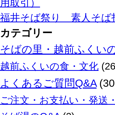
用取引）
福井そば祭り 素人そば
カテゴリー
そばの里・越前ふくい
越前ふくいの食・文化
(26
よくあるご質問Q&A
(30
ご注文・お支払い・発送・