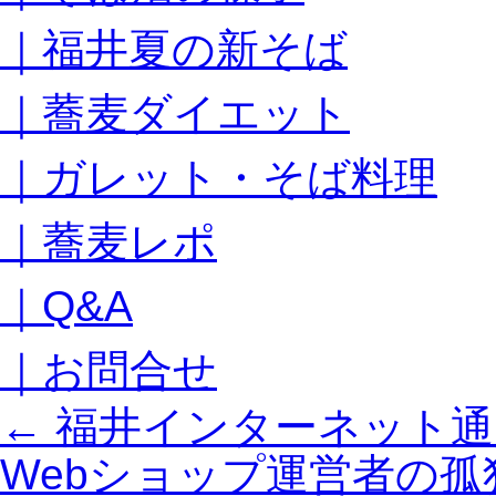
キ
｜福井夏の新そば
ッ
プ
｜蕎麦ダイエット
｜ガレット・そば料理
｜蕎麦レポ
｜Q&A
｜お問合せ
←
福井インターネット通
Webショップ運営者の