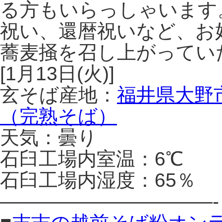
る方もいらっしゃいます
祝い、還暦祝いなど、お
蕎麦掻を召し上がってい
[1月13日(火)]
玄そば産地：
福井県大野
（完熟そば）
天気：曇り
石臼工場内室温：6℃
石臼工場内湿度：65％
———————————-