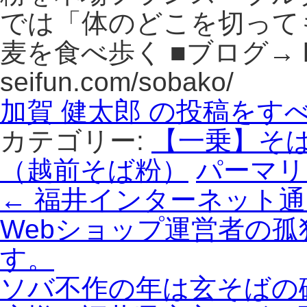
では「体のどこを切って
麦を食べ歩く ■ブログ→ http
seifun.com/sobako/
加賀 健太郎 の投稿をす
カテゴリー:
【一乗】そ
（越前そば粉）
パーマリ
←
福井インターネット通
Webショップ運営者の
す。
ソバ不作の年は玄そばの