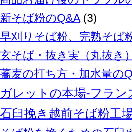
新そば粉のQ&A
(3)
早刈りそば粉、完熟そば粉
玄そば・抜き実（丸抜き）
蕎麦の打ち方・加水量のQ
ガレットの本場‐フラン
石臼挽き越前そば粉工