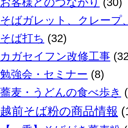
お客様とのつながり
(30)
そばガレット、クレープ
そば打ち
(32)
カガセイフン改修工事
(32
勉強会・セミナー
(8)
蕎麦・うどんの食べ歩き
(
越前そば粉の商品情報
(