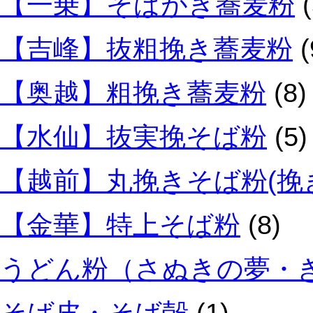
【一乗】そばがき蕎麦粉
(
【吉峰】抜粗挽き蕎麦粉
(
【奥越】粗挽き蕎麦粉
(8)
【水仙】抜実挽そば粉
(5)
【越前】丸挽きそば粉(挽
【金華】特上そば粉
(8)
うどん粉（さぬきの夢・