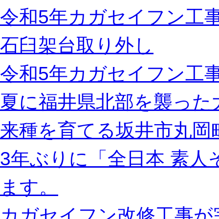
令和5年カガセイフン工
石臼架台取り外し
令和5年カガセイフン工事
夏に福井県北部を襲った
来種を育てる坂井市丸岡
3年ぶりに「全日本 素
ます。
カガセイフン改修工事が