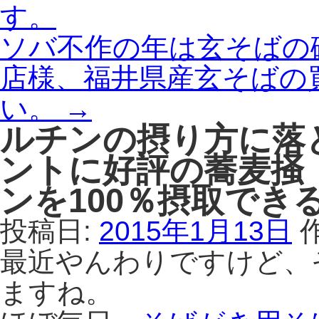
す。
ソバ不作の年は玄そばの
店様、福井県産玄そばの
い。
→
ルチンの摂り方に落
ントに好評の蕎麦掻
ンを100％摂取でき
投稿日:
2015年1月13日
最近やんわりですけど、
ますね。