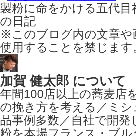
製粉に命をかける五代目
の日記
※このブログ内の文章や
使用することを禁じます
加賀 健太郎 について
年間100店以上の蕎麦
の挽き方を考える／ミシ
品事例多数／自社で開発
粉を本場フランス・ブル