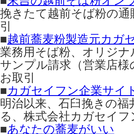
■
末吉の越前そば粉オン
挽きたて越前そば粉の通
引
■
越前蕎麦粉製造元カガ
業務用そば粉、オリジナ
サンプル請求（営業店様
お取引
■
カガセイフン企業サイ
明治以来、石臼挽きの福
る、株式会社カガセイフ
■
あなたの蕎麦がいい