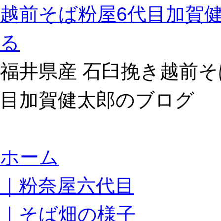
越前そば粉屋6代目加賀
る
福井県産 石臼挽き越前そ
目加賀健太郎のブログ
コ
ホーム
ン
テ
｜粉奈屋六代目
ン
ツ
へ
｜そば畑の様子
ス