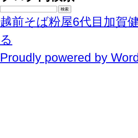
検
索:
越前そば粉屋6代目加賀
る
Proudly powered by Wor