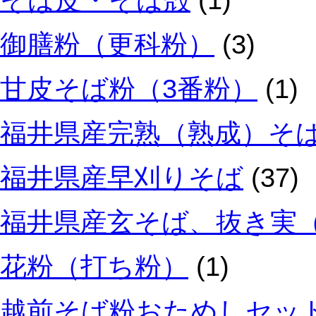
そば皮・そば殻
(1)
御膳粉（更科粉）
(3)
甘皮そば粉（3番粉）
(1)
福井県産完熟（熟成）そ
福井県産早刈りそば
(37)
福井県産玄そば、抜き実
花粉（打ち粉）
(1)
越前そば粉おためしセッ