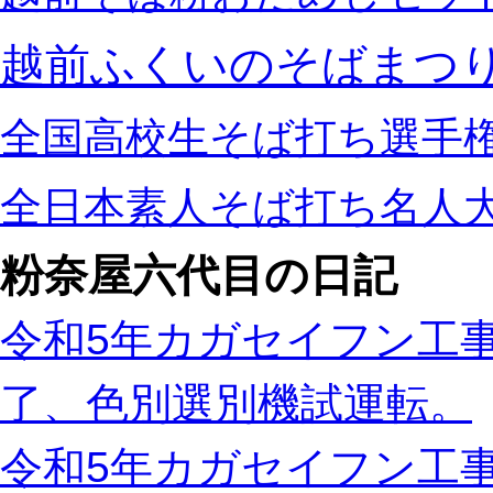
越前ふくいのそばまつ
全国高校生そば打ち選手
全日本素人そば打ち名人
粉奈屋六代目の日記
令和5年カガセイフン工事
了、色別選別機試運転。
令和5年カガセイフン工事