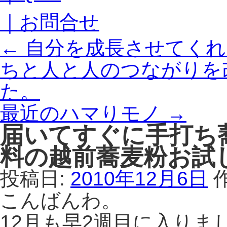
｜お問合せ
←
自分を成長させてくれ
ちと人と人のつながりを
た。
最近のハマりモノ
→
届いてすぐに手打ち
料の越前蕎麦粉お試
投稿日:
2010年12月6日
こんばんわ。
12月も早2週目に入りま