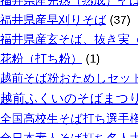
福井県産完熟（熟成）そ
福井県産早刈りそば
(37)
福井県産玄そば、抜き実
花粉（打ち粉）
(1)
越前そば粉おためしセッ
越前ふくいのそばまつ
全国高校生そば打ち選手