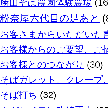
勝山そば農園体験農場
(16
粉奈屋六代目の足あと
(
お客さまからいただいた
お客様からのご要望、ご
お客様とのつながり
(30)
そばガレット、クレープ
そば打ち
(32)