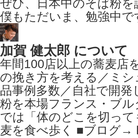
ぜひ、日本中のそば粉を
僕もただいま、勉強中で
加賀 健太郎 について
年間100店以上の蕎麦
の挽き方を考える／ミシ
品事例多数／自社で開発
粉を本場フランス・ブル
では「体のどこを切って
麦を食べ歩く ■ブログ→ http