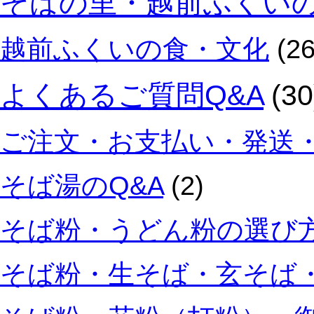
そばの里・越前ふくい
越前ふくいの食・文化
(26
よくあるご質問Q&A
(30
ご注文・お支払い・発送・
そば湯のQ&A
(2)
そば粉・うどん粉の選び方
そば粉・生そば・玄そば・