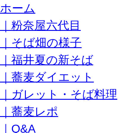
コ
ホーム
ン
テ
｜粉奈屋六代目
ン
ツ
へ
｜そば畑の様子
ス
キ
｜福井夏の新そば
ッ
プ
｜蕎麦ダイエット
｜ガレット・そば料理
｜蕎麦レポ
｜Q&A