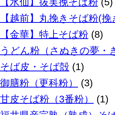
【水仙】抜実挽そば粉
(5)
【越前】丸挽きそば粉(挽
【金華】特上そば粉
(8)
うどん粉（さぬきの夢・
そば皮・そば殻
(1)
御膳粉（更科粉）
(3)
甘皮そば粉（3番粉）
(1)