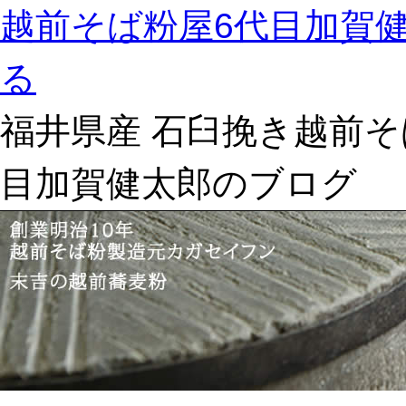
越前そば粉屋6代目加賀
る
福井県産 石臼挽き越前そ
目加賀健太郎のブログ