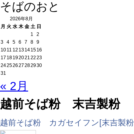
そばのおと
2026年8月
月
火
水
木
金
土
日
1
2
3
4
5
6
7
8
9
10
11
12
13
14
15
16
17
18
19
20
21
22
23
24
25
26
27
28
29
30
31
« 2月
越前そば粉 末吉製粉
越前そば粉 カガセイフン[末吉製粉