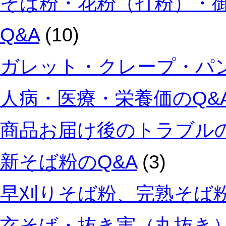
そば粉・花粉（打粉）・
Q&A
(10)
ガレット・クレープ・パン
人病・医療・栄養価のQ&
商品お届け後のトラブルの
新そば粉のQ&A
(3)
早刈りそば粉、完熟そば粉
玄そば・抜き実（丸抜き）