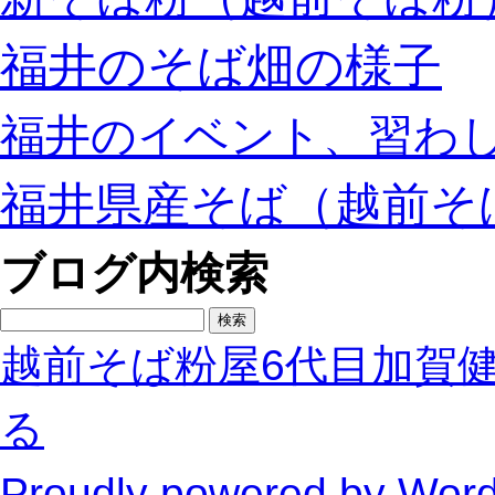
福井のそば畑の様子
福井のイベント、習わ
福井県産そば（越前そ
ブログ内検索
検
索:
越前そば粉屋6代目加賀
る
Proudly powered by Wor