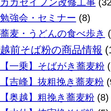
カガセイフン改修工事
(32
勉強会・セミナー
(8)
蕎麦・うどんの食べ歩き
(
越前そば粉の商品情報
(
【一乗】そばがき蕎麦粉
(
【吉峰】抜粗挽き蕎麦粉
(
【奥越】粗挽き蕎麦粉
(8)