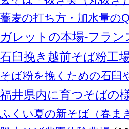
蕎麦の打ち方・加水量のQ
ガレットの本場‐フラン
石臼挽き越前そば粉工
そば粉を挽くための石臼
福井県内に育つそばの
ふくい夏の新そば（春ま