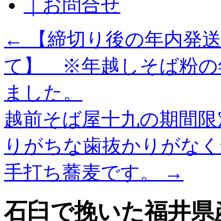
｜お問合せ
←
【締切り後の年内発送
て】 ※年越しそば粉の
ました。
越前そば屋十九の期間限
りがちな歯抜かりがなく
手打ち蕎麦です。
→
石臼で挽いた福井県