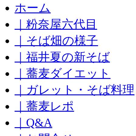
コ
ホーム
ン
テ
｜粉奈屋六代目
ン
ツ
へ
｜そば畑の様子
ス
キ
｜福井夏の新そば
ッ
プ
｜蕎麦ダイエット
｜ガレット・そば料理
｜蕎麦レポ
｜Q&A