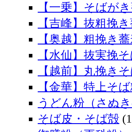
【一乗】そばがき
【吉峰】抜粗挽き
【奥越】粗挽き蕎
【水仙】抜実挽そ
【越前】丸挽きそ
【金華】特上そば
うどん粉（さぬき
そば皮・そば殻
(1