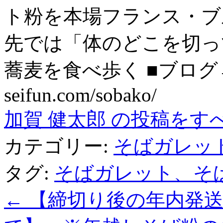
ト粉を本場フランス・ブ
先では「体のどこを切っ
蕎麦を食べ歩く ■ブログ→ htt
seifun.com/sobako/
加賀 健太郎 の投稿をす
カテゴリー:
そばガレッ
タグ:
そばガレット、そ
←
【締切り後の年内発送