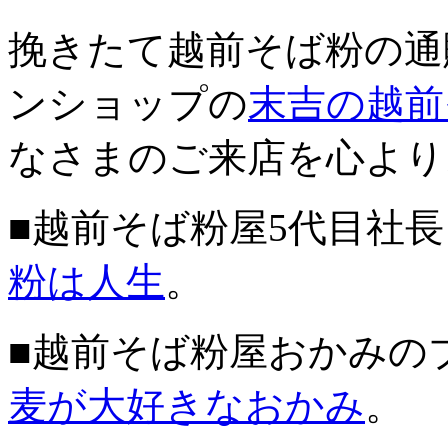
挽きたて越前そば粉の通
ンショップの
末吉の越前
なさまのご来店を心より
■越前そば粉屋5代目社
粉は人生
。
■越前そば粉屋おかみの
麦が大好きなおかみ
。