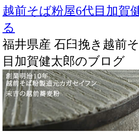
越前そば粉屋6代目加賀
る
福井県産 石臼挽き越前そ
目加賀健太郎のブログ