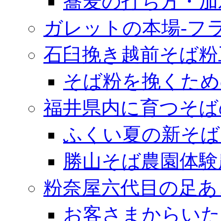
蕎麦の打ち方・加
ガレットの本場‐フ
石臼挽き越前そば粉
そば粉を挽くため
福井県内に育つそば
ふくい夏の新そば
勝山そば農園体験
粉奈屋六代目の足あ
お客さまからいた