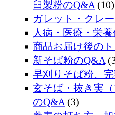
臼製粉のQ&A
(10)
ガレット・クレー
人病・医療・栄養
商品お届け後のト
新そば粉のQ&A
(3
早刈りそば粉、完
玄そば・抜き実（
のQ&A
(3)