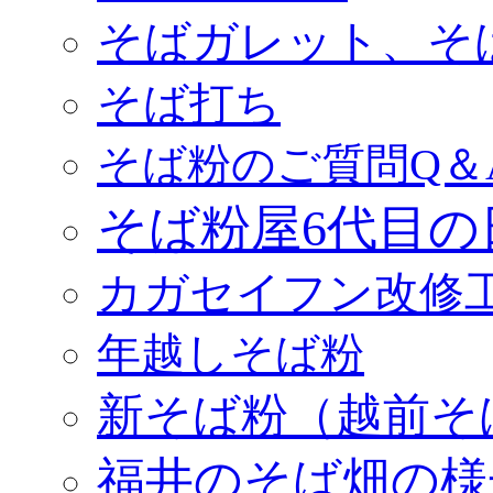
そばガレット、そ
そば打ち
そば粉のご質問Q＆
そば粉屋6代目の
カガセイフン改修
年越しそば粉
新そば粉（越前そ
福井のそば畑の様