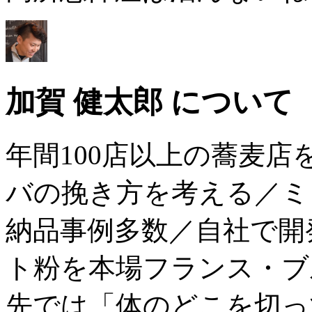
加賀 健太郎 について
年間100店以上の蕎麦
バの挽き方を考える／ミ
納品事例多数／自社で開
ト粉を本場フランス・ブ
先では「体のどこを切っ