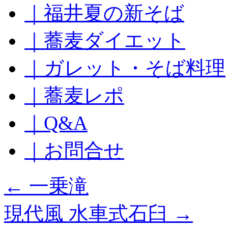
｜福井夏の新そば
ッ
プ
｜蕎麦ダイエット
｜ガレット・そば料理
｜蕎麦レポ
｜Q&A
｜お問合せ
←
一乗滝
現代風 水車式石臼
→