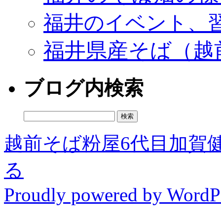
福井のイベント、
福井県産そば（越
ブログ内検索
検
索:
越前そば粉屋6代目加賀
る
Proudly powered by WordPr