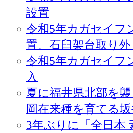
設置
令和5年カガセイフ
置、石臼架台取り外
令和5年カガセイフ
入
夏に福井県北部を襲
岡在来種を育てる坂
3年ぶりに「全日本