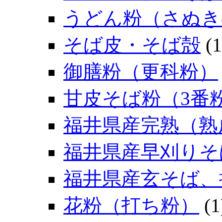
うどん粉（さぬき
そば皮・そば殻
(1
御膳粉（更科粉）
甘皮そば粉（3番
福井県産完熟（熟
福井県産早刈りそ
福井県産玄そば、
花粉（打ち粉）
(1