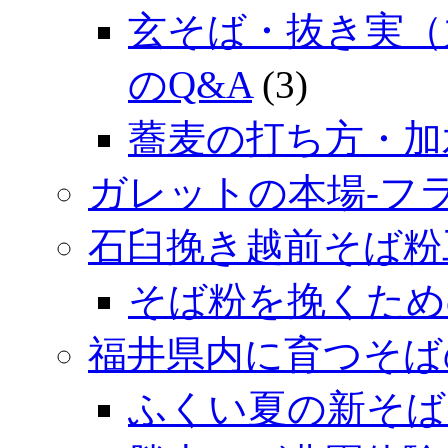
玄そば・抜き実（
のQ&A
(3)
蕎麦の打ち方・加
ガレットの本場‐フ
石臼挽き越前そば粉
そば粉を挽くため
福井県内に育つそば
ふくい夏の新そば