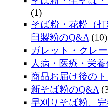
そば粉・生そば・
(1)
そば粉・花粉（打
臼製粉のQ&A
(10)
ガレット・クレー
人病・医療・栄養
商品お届け後のト
新そば粉のQ&A
(3
早刈りそば粉、完