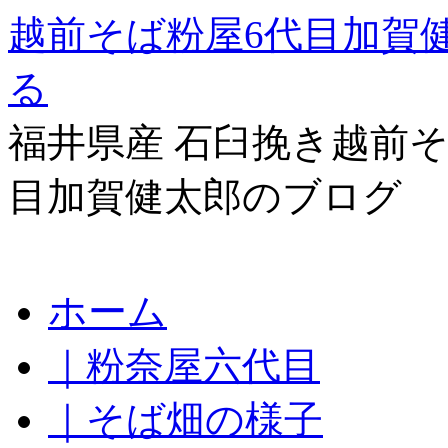
越前そば粉屋6代目加賀
る
福井県産 石臼挽き越前そ
目加賀健太郎のブログ
コ
ホーム
ン
テ
｜粉奈屋六代目
ン
ツ
へ
｜そば畑の様子
ス
キ