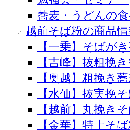
蕎麦・うどんの食
越前そば粉の商品情
【一乗】そばがき
【吉峰】抜粗挽き
【奥越】粗挽き蕎
【水仙】抜実挽そ
【越前】丸挽きそ
【金華】特上そば