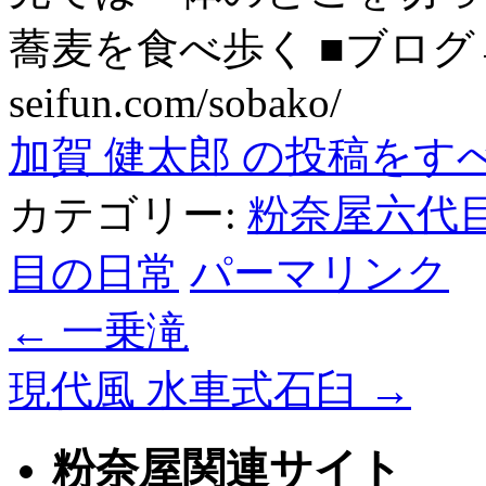
蕎麦を食べ歩く ■ブログ→ htt
seifun.com/sobako/
加賀 健太郎 の投稿をす
カテゴリー:
粉奈屋六代
目の日常
パーマリンク
←
一乗滝
現代風 水車式石臼
→
粉奈屋関連サイト