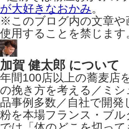
が大好きなおかみ
。
※このブログ内の文章や
使用することを禁じます
加賀 健太郎 について
年間100店以上の蕎麦
の挽き方を考える／ミシ
品事例多数／自社で開発
粉を本場フランス・ブル
では「体のどこを切って