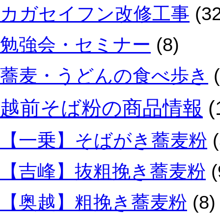
カガセイフン改修工事
(32
勉強会・セミナー
(8)
蕎麦・うどんの食べ歩き
(
越前そば粉の商品情報
(
【一乗】そばがき蕎麦粉
(
【吉峰】抜粗挽き蕎麦粉
(
【奥越】粗挽き蕎麦粉
(8)