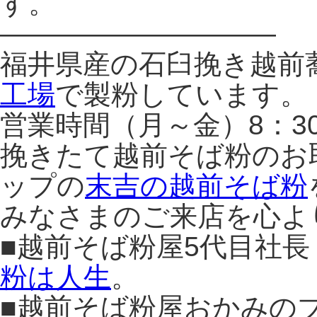
す。
——————————
福井県産の石臼挽き越前
工場
で製粉しています。
営業時間（月～金）8：3
挽きたて越前そば粉のお
ップの
末吉の越前そば粉
みなさまのご来店を心よ
■越前そば粉屋5代目社
粉は人生
。
■越前そば粉屋おかみの