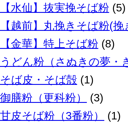
【水仙】抜実挽そば粉
(5)
【越前】丸挽きそば粉(挽
【金華】特上そば粉
(8)
うどん粉（さぬきの夢・
そば皮・そば殻
(1)
御膳粉（更科粉）
(3)
甘皮そば粉（3番粉）
(1)