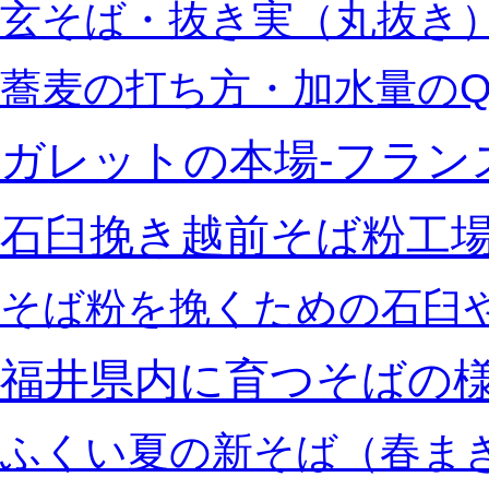
玄そば・抜き実（丸抜き）
蕎麦の打ち方・加水量のQ
ガレットの本場‐フラン
石臼挽き越前そば粉工
そば粉を挽くための石臼
福井県内に育つそばの
ふくい夏の新そば（春ま