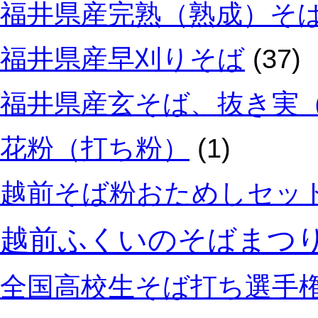
福井県産完熟（熟成）そ
福井県産早刈りそば
(37)
福井県産玄そば、抜き実
花粉（打ち粉）
(1)
越前そば粉おためしセッ
越前ふくいのそばまつ
全国高校生そば打ち選手