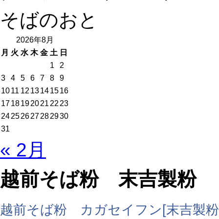
そばのおと
2026年8月
月
火
水
木
金
土
日
1
2
3
4
5
6
7
8
9
10
11
12
13
14
15
16
17
18
19
20
21
22
23
24
25
26
27
28
29
30
31
« 2月
越前そば粉 末吉製粉
越前そば粉 カガセイフン[末吉製粉