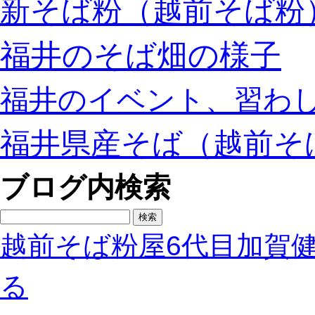
新そば粉（越前そば粉
福井のそば畑の様子
福井のイベント、習わ
福井県産そば（越前そ
ブログ内検索
検
索:
越前そば粉屋6代目加賀
る