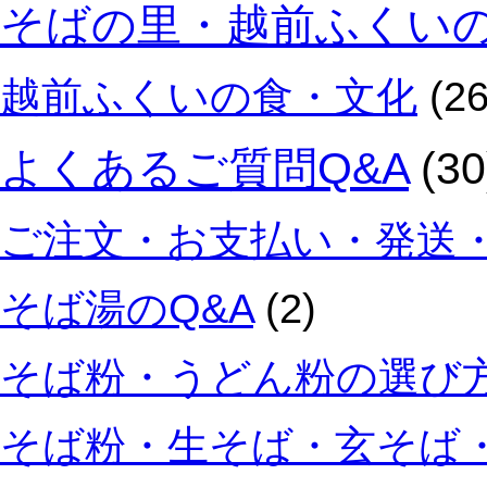
そばの里・越前ふくい
越前ふくいの食・文化
(26
よくあるご質問Q&A
(30
ご注文・お支払い・発送・
そば湯のQ&A
(2)
そば粉・うどん粉の選び方
そば粉・生そば・玄そば・