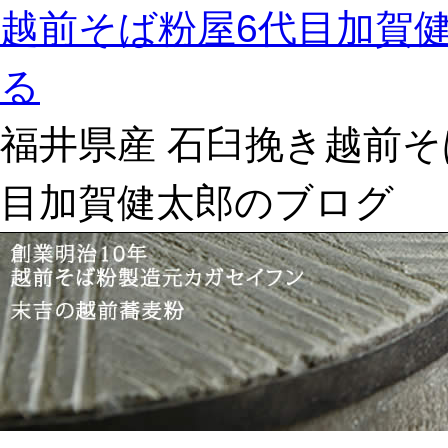
越前そば粉屋6代目加賀
る
福井県産 石臼挽き越前そ
目加賀健太郎のブログ