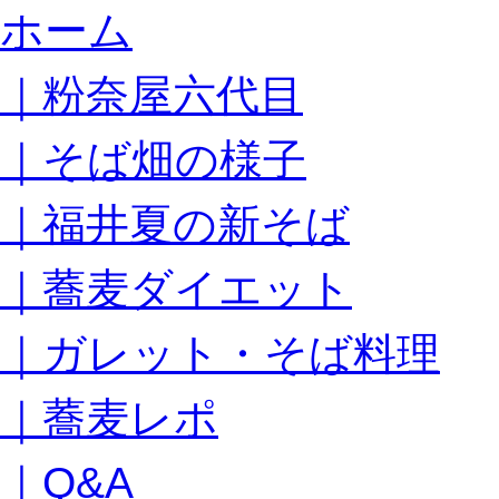
コ
ホーム
ン
テ
｜粉奈屋六代目
ン
ツ
へ
｜そば畑の様子
ス
キ
｜福井夏の新そば
ッ
プ
｜蕎麦ダイエット
｜ガレット・そば料理
｜蕎麦レポ
｜Q&A