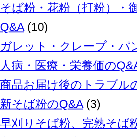
そば粉・花粉（打粉）・
Q&A
(10)
ガレット・クレープ・パン
人病・医療・栄養価のQ&
商品お届け後のトラブルの
新そば粉のQ&A
(3)
早刈りそば粉、完熟そば粉