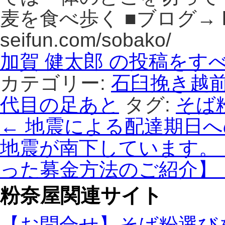
麦を食べ歩く ■ブログ→ http
seifun.com/sobako/
加賀 健太郎 の投稿をす
カテゴリー:
石臼挽き越
代目の足あと
タグ:
そば
←
地震による配達期日へ
地震が南下しています。
った募金方法のご紹介】
粉奈屋関連サイト
【お問合せ】そば粉選び