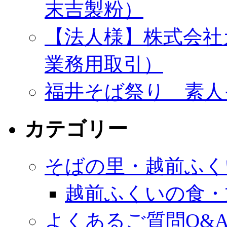
末吉製粉）
【法人様】株式会社
業務用取引）
福井そば祭り 素人
カテゴリー
そばの里・越前ふく
越前ふくいの食・
よくあるご質問Q&