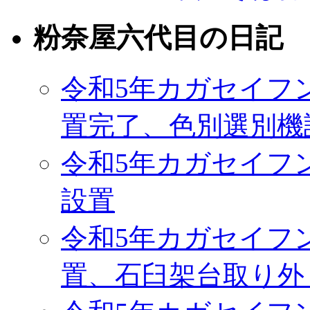
粉奈屋六代目の日記
令和5年カガセイフ
置完了、色別選別機
令和5年カガセイフ
設置
令和5年カガセイフ
置、石臼架台取り外