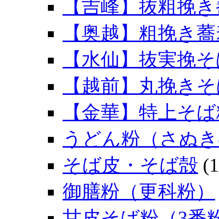
【吉峰】抜粗挽き
【奥越】粗挽き蕎
【水仙】抜実挽そ
【越前】丸挽きそ
【金華】特上そば
うどん粉（さぬき
そば皮・そば殻
(1
御膳粉（更科粉）
甘皮そば粉（3番