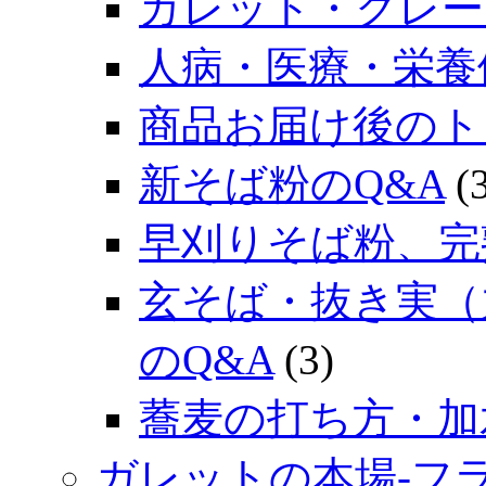
ガレット・クレー
人病・医療・栄養
商品お届け後のト
新そば粉のQ&A
(3
早刈りそば粉、完
玄そば・抜き実（
のQ&A
(3)
蕎麦の打ち方・加
ガレットの本場‐フ