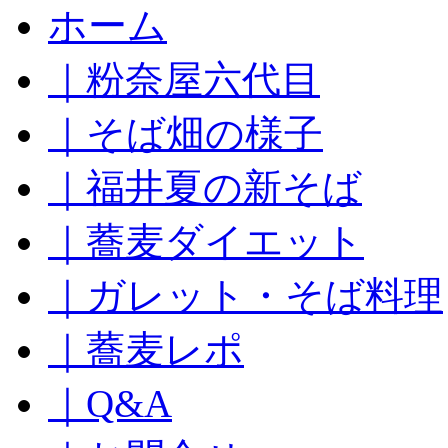
コ
ホーム
ン
テ
｜粉奈屋六代目
ン
ツ
へ
｜そば畑の様子
ス
キ
｜福井夏の新そば
ッ
プ
｜蕎麦ダイエット
｜ガレット・そば料理
｜蕎麦レポ
｜Q&A