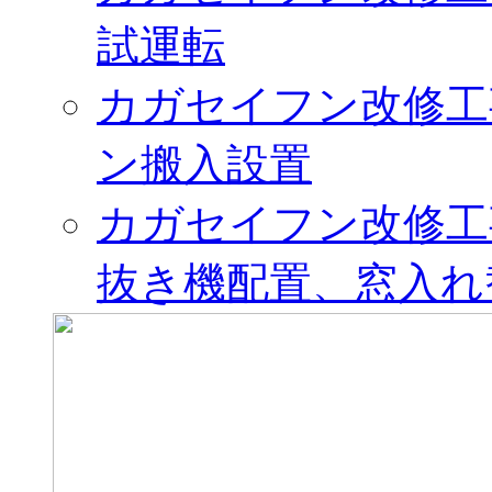
試運転
カガセイフン改修工
ン搬入設置
カガセイフン改修工
抜き機配置、窓入れ