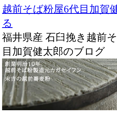
越前そば粉屋6代目加賀
る
福井県産 石臼挽き越前そ
目加賀健太郎のブログ