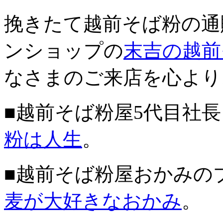
挽きたて越前そば粉の通
ンショップの
末吉の越前
なさまのご来店を心より
■越前そば粉屋5代目社
粉は人生
。
■越前そば粉屋おかみの
麦が大好きなおかみ
。