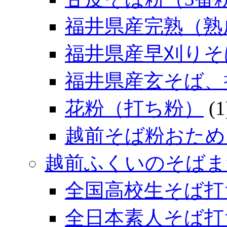
福井県産完熟（熟
福井県産早刈りそ
福井県産玄そば、
花粉（打ち粉）
(1
越前そば粉おため
越前ふくいのそばま
全国高校生そば打
全日本素人そば打