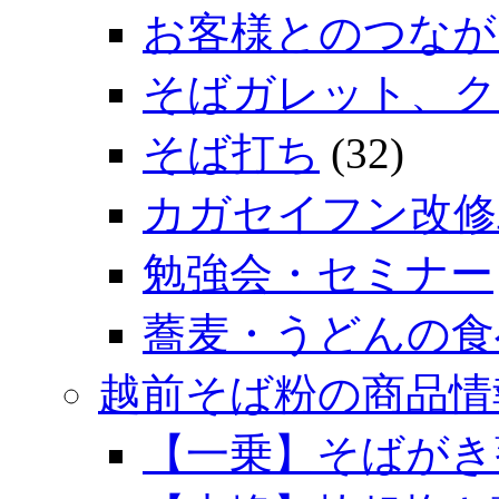
お客様とのつなが
そばガレット、ク
そば打ち
(32)
カガセイフン改修
勉強会・セミナー
蕎麦・うどんの食
越前そば粉の商品情
【一乗】そばがき