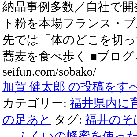
納品事例多数／自社で開
ト粉を本場フランス・ブ
先では「体のどこを切っ
蕎麦を食べ歩く ■ブログ→ htt
seifun.com/sobako/
加賀 健太郎 の投稿をす
カテゴリー:
福井県内に
の足あと
タグ:
福井のそ
←
ふくいの蜂蜜を使った