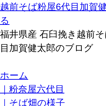
越前そば粉屋6代目加賀
る
福井県産 石臼挽き越前そ
目加賀健太郎のブログ
コ
ホーム
ン
テ
｜粉奈屋六代目
ン
ツ
へ
｜そば畑の様子
ス