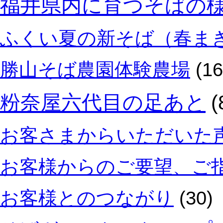
福井県内に育つそばの
ふくい夏の新そば（春ま
勝山そば農園体験農場
(16
粉奈屋六代目の足あと
(
お客さまからいただいた
お客様からのご要望、ご
お客様とのつながり
(30)