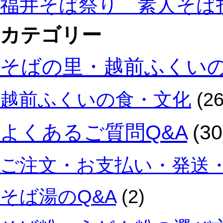
福井そば祭り 素人そば
カテゴリー
そばの里・越前ふくい
越前ふくいの食・文化
(26
よくあるご質問Q&A
(30
ご注文・お支払い・発送・
そば湯のQ&A
(2)