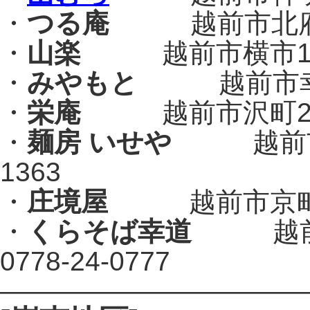
・
つる庵
越前市北府2-1
・
山楽
越前市横市1-5-
・
みやもと
越前市幸5-7
・
栄庵
越前市沢町22 0
・
麺房 いせや
越前市桂町
1363
・
庄境屋
越前市京町1-1
・
くらそば幸道
越前市
0778-24-0777
———————————