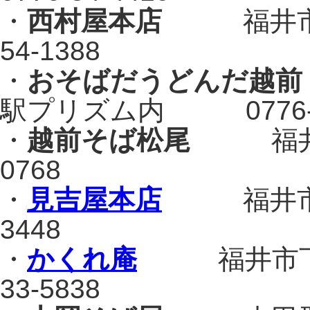
・
西村屋本店
福井市北四
54-1388
・
おそばだうどんだ越前
駅プリズム内 0776-29
・
越前そば松尾
福井市成和
0768
・
見吉屋本店
福井市順化1
3448
・
かくれ庵
福井市下馬2
33-5838