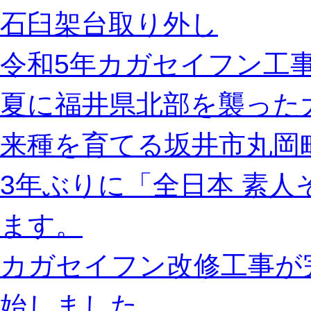
石臼架台取り外し
令和5年カガセイフン工事
夏に福井県北部を襲った
来種を育てる坂井市丸岡
3年ぶりに「全日本 素
ます。
カガセイフン改修工事が
始しました。