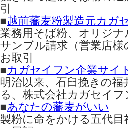
引
■
越前蕎麦粉製造元カガ
業務用そば粉、オリジナ
サンプル請求（営業店様
お取引
■
カガセイフン企業サイ
明治以来、石臼挽きの福
る、株式会社カガセイフ
■
あなたの蕎麦がいい
製粉に命をかける五代目