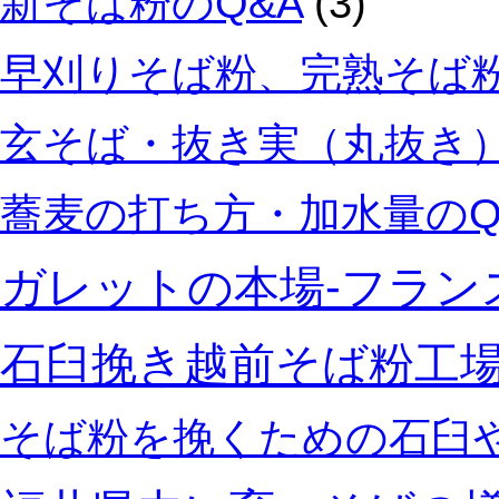
新そば粉のQ&A
(3)
早刈りそば粉、完熟そば粉
玄そば・抜き実（丸抜き）
蕎麦の打ち方・加水量のQ
ガレットの本場‐フラン
石臼挽き越前そば粉工
そば粉を挽くための石臼