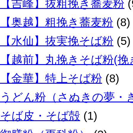
【吉峰】抜粗挽き蕎麦粉
(
【奥越】粗挽き蕎麦粉
(8)
【水仙】抜実挽そば粉
(5)
【越前】丸挽きそば粉(挽
【金華】特上そば粉
(8)
うどん粉（さぬきの夢・
そば皮・そば殻
(1)