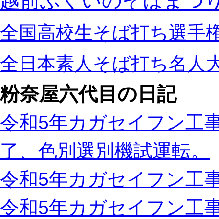
越前ふくいのそばまつ
全国高校生そば打ち選手
全日本素人そば打ち名人
粉奈屋六代目の日記
令和5年カガセイフン工事
了、色別選別機試運転。
令和5年カガセイフン工事
令和5年カガセイフン工