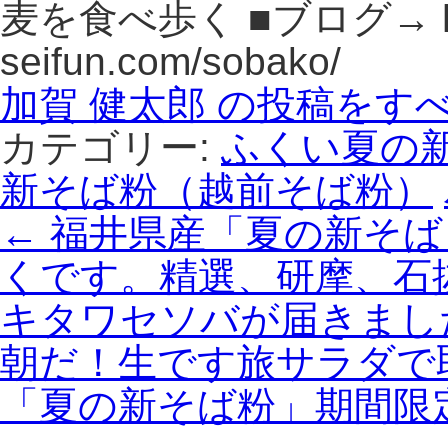
麦を食べ歩く ■ブログ→ http
seifun.com/sobako/
加賀 健太郎 の投稿をす
カテゴリー:
ふくい夏の
新そば粉（越前そば粉）
←
福井県産「夏の新そば
くです。精選、研摩、石
キタワセソバが届きまし
朝だ！生です旅サラダで
「夏の新そば粉」期間限定販