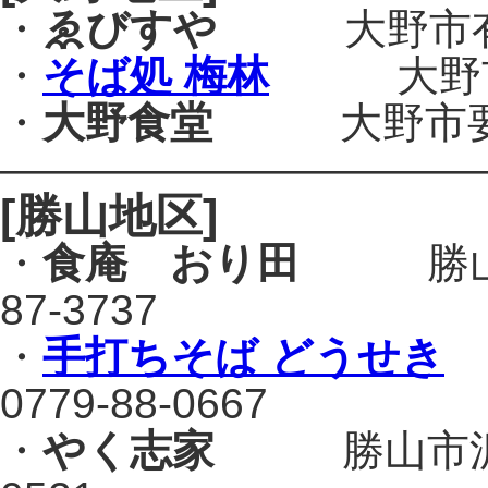
・
ゑびすや
大野市有明7-
・
そば処 梅林
大野市月美
・
大野食堂
大野市要町3-
———————————
[勝山地区]
・
食庵 おり田
勝山市毛
87-3737
・
手打ちそば どうせき
0779-88-0667
・
やく志家
勝山市沢町2-