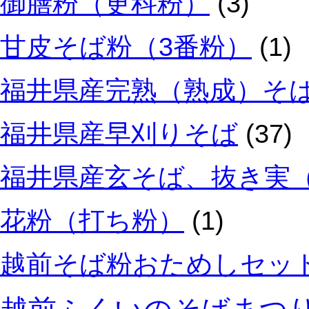
御膳粉（更科粉）
(3)
甘皮そば粉（3番粉）
(1)
福井県産完熟（熟成）そ
福井県産早刈りそば
(37)
福井県産玄そば、抜き実
花粉（打ち粉）
(1)
越前そば粉おためしセッ