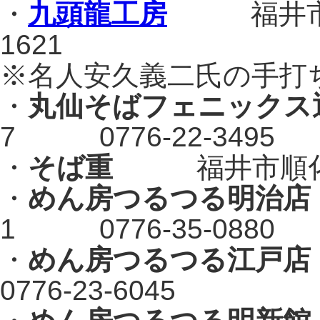
・
九頭龍工房
福井市若栄
1621
※名人安久義二氏の手打
・
丸仙そばフェニックス
7 0776-22-3495
・
そば重
福井市順化1-1
・
めん房つるつる明治店
1 0776-35-0880
・
めん房つるつる江戸店
0776-23-6045