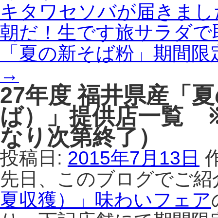
キタワセソバが届きまし
朝だ！生です旅サラダで
「夏の新そば粉」期間限定販
→
27年度 福井県産「
ば）」提供店一覧 
なり次第終了）
投稿日:
2015年7月13日
先日、このブログでご紹
夏収獲）」味わいフェア