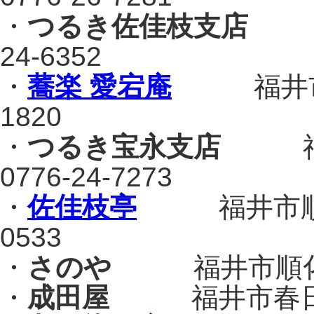
・
つるき佐佳枝支店
福井
24-6352
・
蕎楽 愛宕庵
福井市足羽
1820
・
つるき宝永支店
福井
0776-24-7273
・
佐佳枝亭
福井市順化1-
0533
・
さのや
福井市順化2-1
・
成田屋
福井市春日2-9