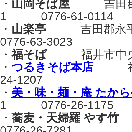
・
山岡そば屋
吉田郡永平
1 0776-61-0114
・
山楽亭
吉田郡永平寺
0776-63-3023
・
福そば
福井市中央1-2
・
つるきそば本店
福井市
24-1207
・
美・味・麺・庵 たから
1 0776-26-1175
・
蕎麦・天婦羅 やす竹
0776-26-7281