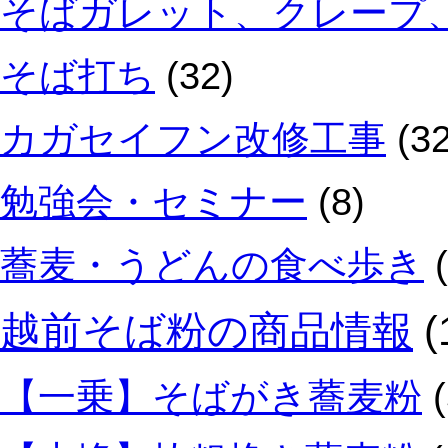
そばガレット、クレープ
そば打ち
(32)
カガセイフン改修工事
(32
勉強会・セミナー
(8)
蕎麦・うどんの食べ歩き
(
越前そば粉の商品情報
(
【一乗】そばがき蕎麦粉
(