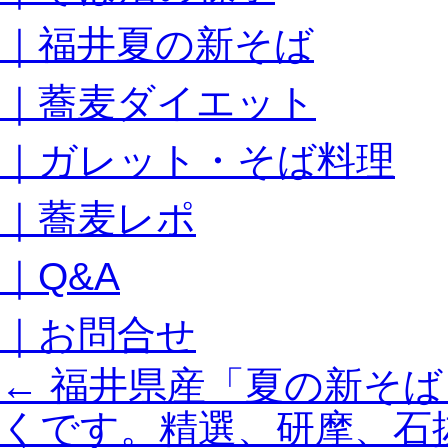
キ
｜福井夏の新そば
ッ
プ
｜蕎麦ダイエット
｜ガレット・そば料理
｜蕎麦レポ
｜Q&A
｜お問合せ
←
福井県産「夏の新そば
くです。精選、研摩、石