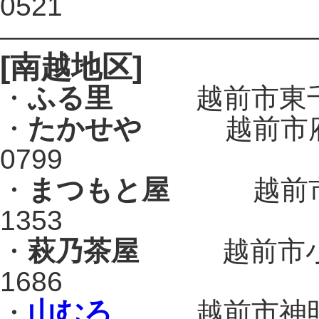
0521
———————————
[南越地区]
・
ふる里
越前市東千福17
・
たかせや
越前市府中1-
0799
・
まつもと屋
越前市国府
1353
・
萩乃茶屋
越前市小松1-
1686
・
山むろ
越前市神明1-8