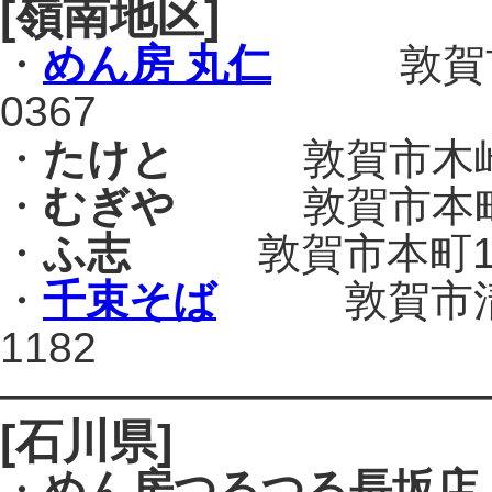
[嶺南地区]
・
めん房 丸仁
敦賀市相生
0367
・
たけと
敦賀市木崎13-
・
むぎや
敦賀市本町1-7
・
ふ志
敦賀市本町1-10-
・
千束そば
敦賀市清水1-
1182
———————————
[石川県]
・
めん房つるつる長坂店