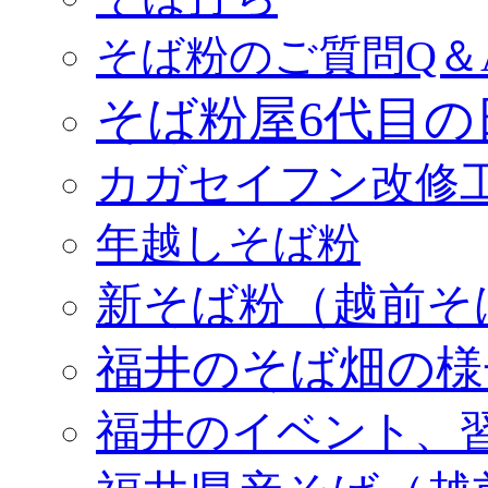
そば粉のご質問Q＆
そば粉屋6代目の
カガセイフン改修
年越しそば粉
新そば粉（越前そ
福井のそば畑の様
福井のイベント、