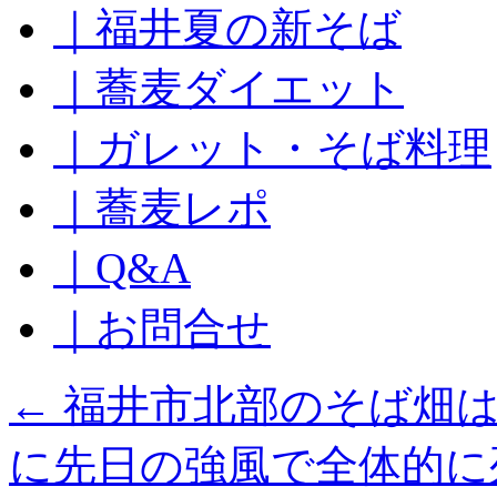
｜福井夏の新そば
ッ
プ
｜蕎麦ダイエット
｜ガレット・そば料理
｜蕎麦レポ
｜Q&A
｜お問合せ
←
福井市北部のそば畑は
に先日の強風で全体的に