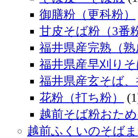
御膳粉（更科粉）
甘皮そば粉（3番
福井県産完熟（熟
福井県産早刈りそ
福井県産玄そば、
花粉（打ち粉）
(1
越前そば粉おため
越前ふくいのそばま