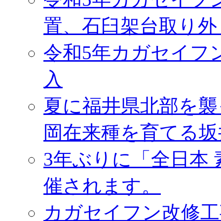
置、石臼架台取り外
令和5年カガセイフ
入
夏に福井県北部を襲
岡在来種を育てる坂
3年ぶりに「全日本
催されます。
カガセイフン改修工