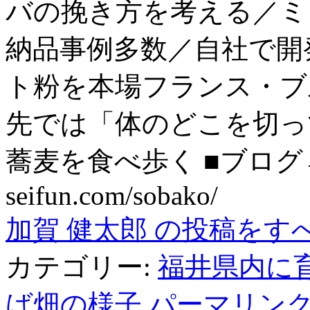
バの挽き方を考える／ミ
納品事例多数／自社で開
ト粉を本場フランス・ブ
先では「体のどこを切っ
蕎麦を食べ歩く ■ブログ→ htt
seifun.com/sobako/
加賀 健太郎 の投稿をす
カテゴリー:
福井県内に
ば畑の様子
パーマリン