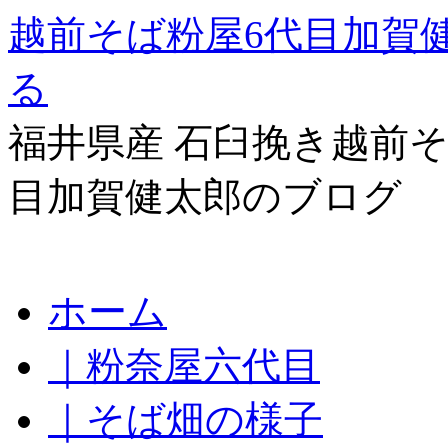
越前そば粉屋6代目加賀
る
福井県産 石臼挽き越前そ
目加賀健太郎のブログ
コ
ホーム
ン
テ
｜粉奈屋六代目
ン
ツ
へ
｜そば畑の様子
ス
キ