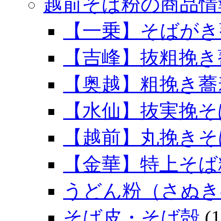
越前そば粉の商品情
【一乗】そばがき
【吉峰】抜粗挽き
【奥越】粗挽き蕎
【水仙】抜実挽そ
【越前】丸挽きそ
【金華】特上そば
うどん粉（さぬき
そば皮・そば殻
(1