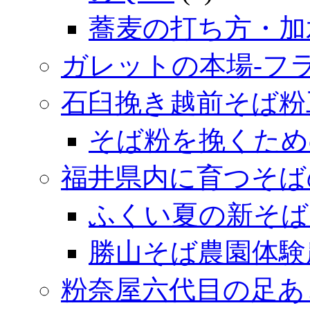
蕎麦の打ち方・加
ガレットの本場‐フ
石臼挽き越前そば粉
そば粉を挽くため
福井県内に育つそば
ふくい夏の新そば
勝山そば農園体験
粉奈屋六代目の足あ