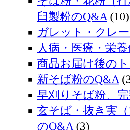
そば粉・花粉（打
臼製粉のQ&A
(10)
ガレット・クレー
人病・医療・栄養
商品お届け後のト
新そば粉のQ&A
(3
早刈りそば粉、完
玄そば・抜き実（
のQ&A
(3)