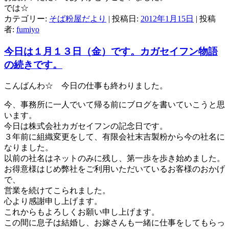
では☆
カテゴリー:
そば粉屋だより
| 投稿日:
2012年1月15日
|
投稿
者:
fumiyo
今日は１月１３日（金）です。カガセイフン物語
の続きです。
こんばんわ☆ 今日の仕事も終わりました。
今、事務所に一人でいて帰る前にブログを書いていこうと思
います。
今日は株式会社カガセイフンの記念日です。
３年前に組織変更をして、有限会社末吉製粉から今の社名に
なりました。
以前の社名はネットのみに残し、第一歩を歩き始めました。
お得意様はじめ弊社をご利用いただいているお客様のおかげ
で、
営業を続けてこられました。
心より感謝申し上げます。
これからもよろしくお願い申し上げます。
この間に息子は結婚し、お嫁さんも一緒に仕事をしてもらっ