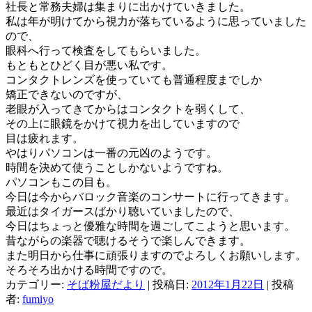
社長と常務夫婦は集まりに出かけていきました。
私は年が明けてから視力が落ちているように思っていました
ので、
眼科へ行って検査をしてもらいました。
もともとひどく目が悪い私です。
コンタクトレンズを使っていても普通程度までしか
矯正できないのですが、
老眼が入ってきてからはコンタクトを弱くして、
その上に眼鏡をかけて視力を出していますので
目は疲れます。
やはりパソコンは一番の元凶のようです。
時間を決めて使うことしかないようですね。
パソコンもこの目も。
今日は今からバロック音楽のコンサートに行ってきます。
最近はタイガースばかり聴いていましたので、
今日はちょっと優雅な時間を過ごしてこようと思います。
昔ながらの楽器で聴けるそうで楽しんできます。
また明日から仕事に頑張りますのでよろしくお願いします。
そろそろ出かける時間ですので。
カテゴリー:
そば粉屋だより
| 投稿日:
2012年1月22日
|
投稿
者:
fumiyo