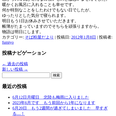
暖かくお風呂に入れることも幸せです。
何か特別なことをしたわけでもない日でしたが、
ゆったりとした気分で寝られます。
明日もう1日お休みさせていただきます。
帳簿がたまっていますのでそちらを頑張りますから。
物語は明日にします。
カテゴリー:
そば粉屋だより
| 投稿日:
2012年1月8日
|
投稿者:
fumiyo
投稿ナビゲーション
←
過去の投稿
新しい投稿
→
検
索:
最近の投稿
6月12日月曜日 北陸も梅雨に入りました
2023年6月です もう前回から1年になります
6月20日 もう2週間が過ぎてしまいました 早すぎ
る…！