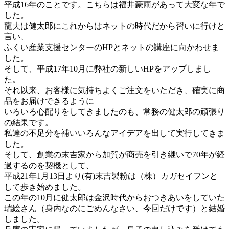
平成16年のことです。こちらは福井豪雨があって大変な年で
した。
龍夫は健太郎にこれからはネットの時代だから習いに行けと
言い、
ふくい産業支援センターのHPとネットの講座に向かわせま
した。
そして、平成17年10月に弊社の新しいHPをアップしまし
た。
それ以来、お客様に気持ちよくご注文をいただき、確実に商
品をお届けできるように
いろいろ心配りをしてきましたのも、常務の健太郎の頑張り
の結果です。
私達の不足分を補いいろんなアイデアを出して実行してきま
した。
そして、創業の末吉家から加賀が商売を引き継いで70年が経
過するのを契機として、
平成21年1月13日より(有)末吉製粉は（株）カガセイフンと
して歩き始めました。
この年の10月に健太郎は金沢時代からおつきあいをしていた
瑞絵
さん
（身内なのにごめんなさい、今回だけです）と結婚
しました。