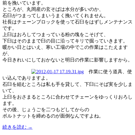
前を挽いています。
ところが、丸岡産の玄そばは水分が多いのか、
石臼がつまってしまいうまく挽いてくれません。
社長はチェーンブロックを使って石臼をはずしメンテナンス
です。
上臼はおろしてつまっている粉の塊をこそげて、
下臼はそのままで臼の目に沿ってキリで掘っていきます。
暖かい日とはいえ、寒い工場の中でこの作業はこたえます
が、
今日きれいにしておかないと明日の作業に影響しますから。
作業に使う道具、使
い込んでありますよ。
石臼を組むところは私も手を貸して、下臼にそば実を少しま
いて、
上臼をおさまるところに合わせてチェーンをゆっくりおろし
ます。
その後、じょうごを二つもどしてからの
ボルトナットを締めるのが面倒なんですよね。
続きを読む
→