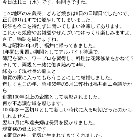
今日は11日（水）です。鏡開きですね。
この地区の左義長、どんど焼きは8日の日曜日でしたので、
正月飾りはすでに燃やしてしまいました。
鏡餅も今日を待たずに開いてしまい冷凍してあります。
これから焼餅やお雑煮やぜんざいでゆっくり楽しみますよ。
さて、物語を続けますね。
私は昭和50年3月、福井に帰ってきました。
1年間は見習い期間としてアルバイト待遇で、
簿記を習い、ワープロを習得し、料理は花嫁修業をかねて？
そして、両親と一緒に働き始めて4年、
縁あって現社長の龍夫と
加賀の家に入ってもらうことにして結婚しました。
奇しくもこの年、昭和55年の5月に弊社は福井商工会議所か
ら
創業100年以上の企業として表彰されました。
何か不思議な縁を感じます。
100年を一区切りとして新しい時代に入る時期だったのかも
しれません。
翌年1月に私達夫婦は長男を授かりました。
現常務の健太郎です。
56豪雪の中、元気に生まれてきてくれました。