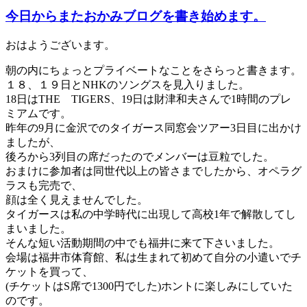
今日からまたおかみブログを書き始めます。
おはようございます。
朝の内にちょっとプライベートなことをさらっと書きます。
１８、１９日とNHKのソングスを見入りました。
18日はTHE TIGERS、19日は財津和夫さんで1時間のプレ
ミアムです。
昨年の9月に金沢でのタイガース同窓会ツアー3日目に出かけ
ましたが、
後ろから3列目の席だったのでメンバーは豆粒でした。
おまけに参加者は同世代以上の皆さまでしたから、オペラグ
ラスも完売で、
顔は全く見えませんでした。
タイガースは私の中学時代に出現して高校1年で解散してし
まいました。
そんな短い活動期間の中でも福井に来て下さいました。
会場は福井市体育館、私は生まれて初めて自分の小遣いでチ
ケットを買って、
(チケットはS席で1300円でした)ホントに楽しみにしていた
のです。