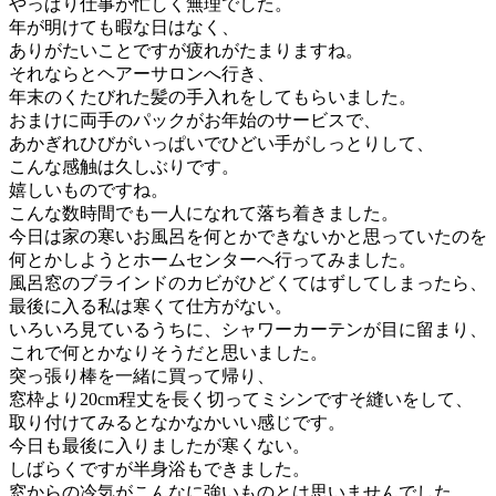
やっぱり仕事が忙しく無理でした。
年が明けても暇な日はなく、
ありがたいことですが疲れがたまりますね。
それならとヘアーサロンへ行き、
年末のくたびれた髪の手入れをしてもらいました。
おまけに両手のパックがお年始のサービスで、
あかぎれひびがいっぱいでひどい手がしっとりして、
こんな感触は久しぶりです。
嬉しいものですね。
こんな数時間でも一人になれて落ち着きました。
今日は家の寒いお風呂を何とかできないかと思っていたのを
何とかしようとホームセンターへ行ってみました。
風呂窓のブラインドのカビがひどくてはずしてしまったら、
最後に入る私は寒くて仕方がない。
いろいろ見ているうちに、シャワーカーテンが目に留まり、
これで何とかなりそうだと思いました。
突っ張り棒を一緒に買って帰り、
窓枠より20cm程丈を長く切ってミシンですそ縫いをして、
取り付けてみるとなかなかいい感じです。
今日も最後に入りましたが寒くない。
しばらくですが半身浴もできました。
窓からの冷気がこんなに強いものとは思いませんでした。