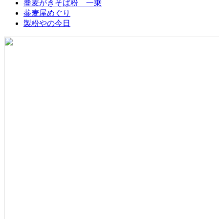
蕎麦がきそば粉 一乗
蕎麦屋めぐり
製粉やの今日