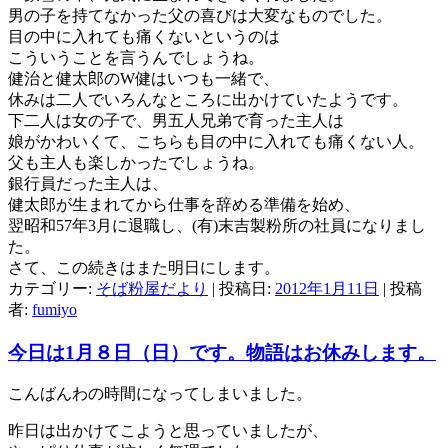
男の子を持てなかった父の喜びは大変なものでした。
目の中に入れても痛くないというのは
こういうことを言うんでしょうね。
健治と健太郎のW健はいつも一緒で、
休みは二人でいろんなところに出かけていたようです。
下二人は女の子で、男五人兄弟で育った主人は
娘がかわいくて、こちらも目の中に入れても痛くない人。
父も主人も楽しかったでしょうね。
銀行員だった主人は、
健太郎が生まれてから仕事を辞める準備を始め、
翌昭和57年3月に退職し、(有)末吉製粉所の社員になりまし
た。
さて、この続きはまた明日にします。
カテゴリー:
そば粉屋だより
| 投稿日:
2012年1月11日
|
投稿
者:
fumiyo
今日は1月８日（日）です。物語はお休みします。
こんばんわの時間になってしまいました。
昨日は出かけてこようと思っていましたが、