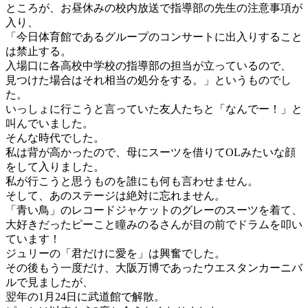
ところが、お昼休みの校内放送で指導部の先生の注意事項が
入り、
「今日体育館であるグループのコンサートに出入りすること
は禁止する。
入場口に各高校中学校の指導部の担当が立っているので、
見つけた場合はそれ相当の処分をする。」というものでし
た。
いっしょに行こうと言っていた友人たちと「なんでー！」と
叫んでいました。
そんな時代でした。
私は背が高かったので、母にスーツを借りてOLみたいな顔
をして入りました。
私が行こうと思うものを誰にも何も言わせません。
そして、あのステージは絶対に忘れません。
「青い鳥」のレコードジャケットのグレーのスーツを着て、
大好きだったピーこと瞳みのるさんが目の前でドラムを叩い
ています！
ジュリーの「君だけに愛を」は興奮でした。
その後もう一度だけ、大阪万博であったウエスタンカーニバ
ルで見ましたが、
翌年の1月24日に武道館で解散。