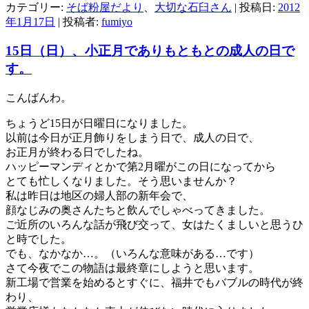
カテゴリー:
そば粉屋だより
、
大切な石臼さん
| 投稿日:
2012
年1月17日
|
投稿者:
fumiyo
15日（日）、小正月でありもともとの成人の日で
す。
こんばんわ。
ちょうど15日が日曜日になりました。
以前は今日が正月飾りをしまう日で、成人の日で、
お正月が終わる日でしたね。
ハッピーマンディとかで第2月曜がこの日になってから
とても忙しくなりました。そう思いませんか？
私は昨日は地区の婦人部の新年会で、
顔なじみの奥さんたちと飲んでしゃべってきました。
ご近所のいろんな話が飛び交って、女はたくましいと思うひ
と時でした。
でも、なかなか…。（いろんな意味がある…です）
さて今夜でこの物語は最終章にしようと思います。
新工場で営業を始めるとすぐに、福井でもバブルの時代が終
わり、