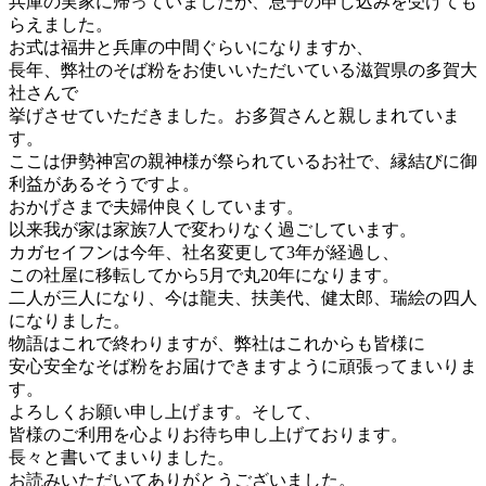
兵庫の実家に帰っていましたが、息子の申し込みを受けても
らえました。
お式は福井と兵庫の中間ぐらいになりますか、
長年、弊社のそば粉をお使いいただいている滋賀県の多賀大
社さんで
挙げさせていただきました。お多賀さんと親しまれていま
す。
ここは伊勢神宮の親神様が祭られているお社で、縁結びに御
利益があるそうですよ。
おかげさまで夫婦仲良くしています。
以来我が家は家族7人で変わりなく過ごしています。
カガセイフンは今年、社名変更して3年が経過し、
この社屋に移転してから5月で丸20年になります。
二人が三人になり、今は龍夫、扶美代、健太郎、瑞絵の四人
になりました。
物語はこれで終わりますが、弊社はこれからも皆様に
安心安全なそば粉をお届けできますように頑張ってまいりま
す。
よろしくお願い申し上げます。そして、
皆様のご利用を心よりお待ち申し上げております。
長々と書いてまいりました。
お読みいただいてありがとうございました。