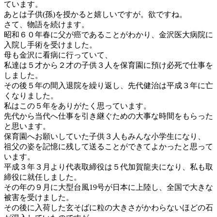
ています。
あとは子供(孫)を授かると嬉しいですが。欲ですね。
さて、物語を続けます。
昭和６０年春に父が癌であることがわかり、金沢医大病院に
入院し手術を受けました。
母も金沢に看病に行っていて、
私達は５才から２才の子供３人を保育園に預け必死で仕事を
しました。
その後５年の間入退院を繰り返し、先代健治は平成３年に亡
くなりました。
私はこの５年をありがたく思っています。
先代から当代へ仕事を引き継ぐための大事な時間をもらった
と思います。
保育園へお願いしていた子供３人もみんな小学生になり、
祖父の姿を記憶に残して送ることができてよかったと思って
います。
平成３年３月より代表取締役は５代加賀龍夫になり、私も取
締役に就任しました。
その年の９月に大型台風19号が日本に上陸し、全国で大きな
被害を受けました。
その後に入荷した玄そばに粒の大きさがかわらないほどの石