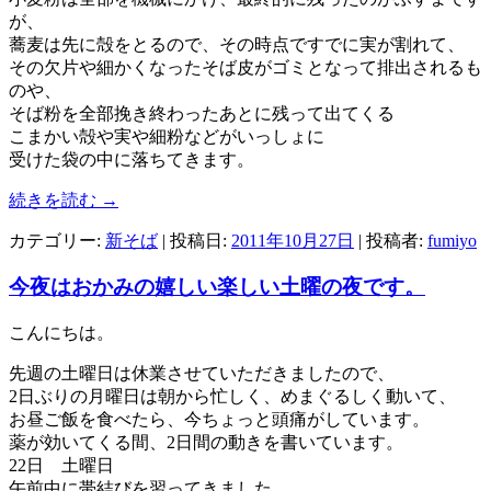
が、
蕎麦は先に殻をとるので、その時点ですでに実が割れて、
その欠片や細かくなったそば皮がゴミとなって排出されるも
のや、
そば粉を全部挽き終わったあとに残って出てくる
こまかい殻や実や細粉などがいっしょに
受けた袋の中に落ちてきます。
続きを読む
→
カテゴリー:
新そば
| 投稿日:
2011年10月27日
|
投稿者:
fumiyo
今夜はおかみの嬉しい楽しい土曜の夜です。
こんにちは。
先週の土曜日は休業させていただきましたので、
2日ぶりの月曜日は朝から忙しく、めまぐるしく動いて、
お昼ご飯を食べたら、今ちょっと頭痛がしています。
薬が効いてくる間、2日間の動きを書いています。
22日 土曜日
午前中に帯結びを習ってきました。