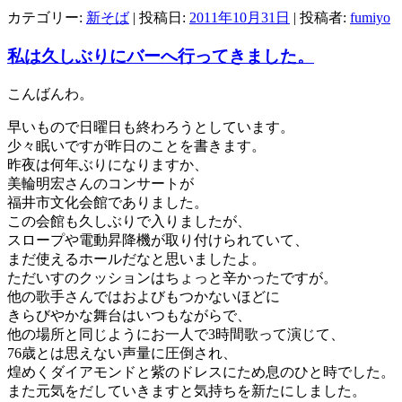
カテゴリー:
新そば
| 投稿日:
2011年10月31日
|
投稿者:
fumiyo
私は久しぶりにバーへ行ってきました。
こんばんわ。
早いもので日曜日も終わろうとしています。
少々眠いですが昨日のことを書きます。
昨夜は何年ぶりになりますか、
美輪明宏さんのコンサートが
福井市文化会館でありました。
この会館も久しぶりで入りましたが、
スロープや電動昇降機が取り付けられていて、
まだ使えるホールだなと思いましたよ。
ただいすのクッションはちょっと辛かったですが。
他の歌手さんではおよびもつかないほどに
きらびやかな舞台はいつもながらで、
他の場所と同じようにお一人で3時間歌って演じて、
76歳とは思えない声量に圧倒され、
煌めくダイアモンドと紫のドレスにため息のひと時でした。
また元気をだしていきますと気持ちを新たにしました。