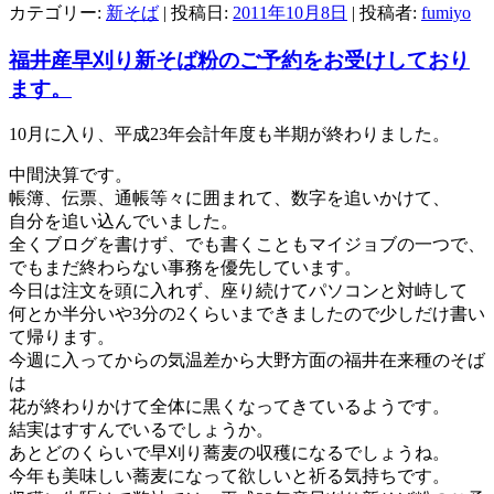
カテゴリー:
新そば
| 投稿日:
2011年10月8日
|
投稿者:
fumiyo
福井産早刈り新そば粉のご予約をお受けしており
ます。
10月に入り、平成23年会計年度も半期が終わりました。
中間決算です。
帳簿、伝票、通帳等々に囲まれて、数字を追いかけて、
自分を追い込んでいました。
全くブログを書けず、でも書くこともマイジョブの一つで、
でもまだ終わらない事務を優先しています。
今日は注文を頭に入れず、座り続けてパソコンと対峙して
何とか半分いや3分の2くらいまできましたので少しだけ書い
て帰ります。
今週に入ってからの気温差から大野方面の福井在来種のそば
は
花が終わりかけて全体に黒くなってきているようです。
結実はすすんでいるでしょうか。
あとどのくらいで早刈り蕎麦の収穫になるでしょうね。
今年も美味しい蕎麦になって欲しいと祈る気持ちです。