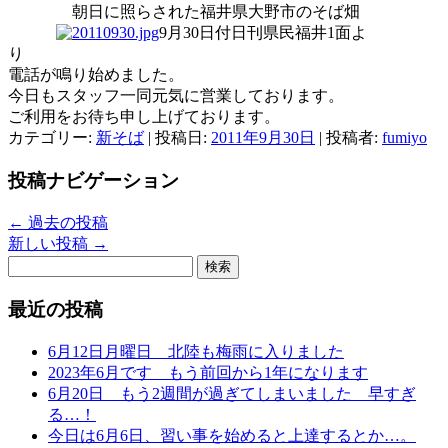
朝日に照らされた福井県大野市のそば畑
9月30日付日刊県民福井1面よ
電話が鳴り始めました。
今日もスタッフ一同元気に営業しております。
ご利用をお待ち申し上げております。
カテゴリー:
新そば
| 投稿日:
2011年9月30日
|
投稿者:
fumiyo
投稿ナビゲーション
←
過去の投稿
新しい投稿
→
検
索:
最近の投稿
6月12日月曜日 北陸も梅雨に入りました
2023年6月です もう前回から1年になります
6月20日 もう2週間が過ぎてしまいました 早すぎ
る…！
今日は6月6日、習い事を始めると上達するとか…。