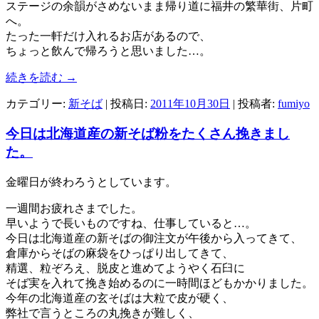
ステージの余韻がさめないまま帰り道に福井の繁華街、片町
へ。
たった一軒だけ入れるお店があるので、
ちょっと飲んで帰ろうと思いました…。
続きを読む
→
カテゴリー:
新そば
| 投稿日:
2011年10月30日
|
投稿者:
fumiyo
今日は北海道産の新そば粉をたくさん挽きまし
た。
金曜日が終わろうとしています。
一週間お疲れさまでした。
早いようで長いものですね、仕事していると…。
今日は北海道産の新そばの御注文が午後から入ってきて、
倉庫からそばの麻袋をひっぱり出してきて、
精選、粒ぞろえ、脱皮と進めてようやく石臼に
そば実を入れて挽き始めるのに一時間ほどもかかりました。
今年の北海道産の玄そばは大粒で皮が硬く、
弊社で言うところの丸挽きが難しく、