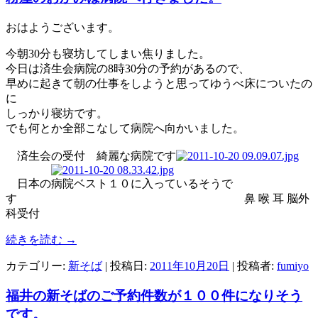
おはようございます。
今朝30分も寝坊してしまい焦りました。
今日は済生会病院の8時30分の予約があるので、
早めに起きて朝の仕事をしようと思ってゆうべ床についたの
に
しっかり寝坊です。
でも何とか全部こなして病院へ向かいました。
済生会の受付 綺麗な病院です
日本の病院ベスト１０に入っているそうで
す 鼻 喉 耳 脳外
科受付
続きを読む
→
カテゴリー:
新そば
| 投稿日:
2011年10月20日
|
投稿者:
fumiyo
福井の新そばのご予約件数が１００件になりそう
です。