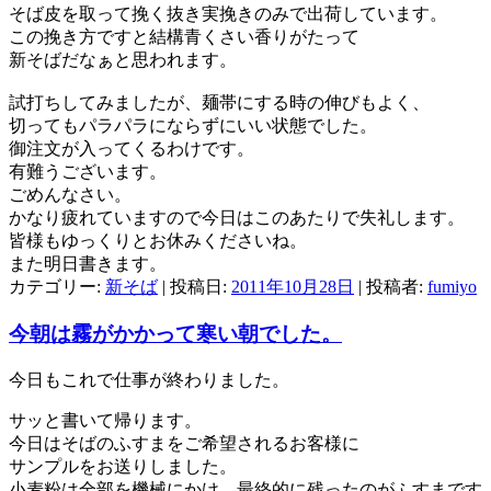
そば皮を取って挽く抜き実挽きのみで出荷しています。
この挽き方ですと結構青くさい香りがたって
新そばだなぁと思われます。
試打ちしてみましたが、麺帯にする時の伸びもよく、
切ってもパラパラにならずにいい状態でした。
御注文が入ってくるわけです。
有難うございます。
ごめんなさい。
かなり疲れていますので今日はこのあたりで失礼します。
皆様もゆっくりとお休みくださいね。
また明日書きます。
カテゴリー:
新そば
| 投稿日:
2011年10月28日
|
投稿者:
fumiyo
今朝は霧がかかって寒い朝でした。
今日もこれで仕事が終わりました。
サッと書いて帰ります。
今日はそばのふすまをご希望されるお客様に
サンプルをお送りしました。
小麦粉は全部を機械にかけ、最終的に残ったのがふすまです