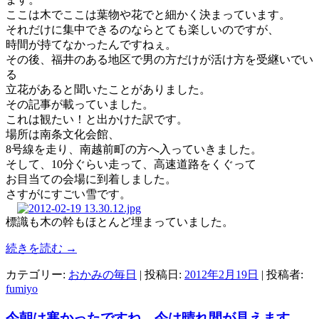
ここは木でここは葉物や花でと細かく決まっています。
それだけに集中できるのならとても楽しいのですが、
時間が持てなかったんですねぇ。
その後、福井のある地区で男の方だけが活け方を受継いでい
る
立花があると聞いたことがありました。
その記事が載っていました。
これは観たい！と出かけた訳です。
場所は南条文化会館、
8号線を走り、南越前町の方へ入っていきました。
そして、10分ぐらい走って、高速道路をくぐって
お目当ての会場に到着しました。
さすがにすごい雪です。
標識も木の幹もほとんど埋まっていました。
続きを読む
→
カテゴリー:
おかみの毎日
| 投稿日:
2012年2月19日
|
投稿者:
fumiyo
今朝は寒かったですね。今は晴れ間が見えます。