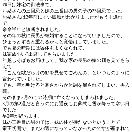
昨日は妹宅の御法事で、
お姑さんの三回忌と妹の三番目の男の子の25回忌でした。
お姑さんは3年前にすい臓癌がわかりましたがもう手遅れ
で、
余命半年と診断されました。
その年の秋に長男が結婚することになっていましたので、
ひょっとすると重なるかもと覚悟はしていました。
でも夏の時期には容体もよくなられて、
妹家族4人で出席してもらいました。
年越しそばもお届けして、我が家の長男の嫁の顔も見てもら
えて、
「こんな皺だらけの顔を見せてごめんの」といつものように
言われていました。
でも、年が明けると寒さからか体調を崩されてしまい、再入
院。
そのまま3月のこの時期に亡くなってしまわれました。
3月の第2週だと言うのにお通夜もお葬式も雪が降って寒い日
でした。
早2年が経ちます。
妹の三番目の男の子は、妹の体が持たないということで、
帝王切開で、まだ28週になっていなかったのですが産まれて