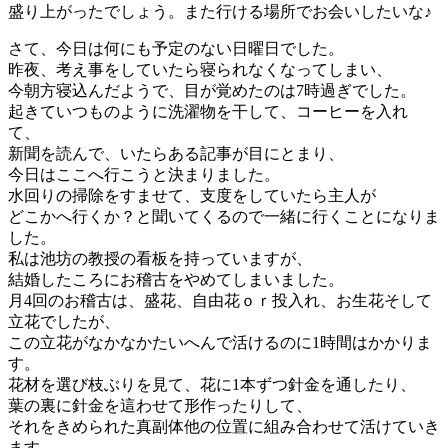
盛り上がったでしょう。また行ける場所でお会いしたいな♪
さて、今日は何にも予定のない日曜日でした。
昨夜、考え事をしていたら寝られなくなってしまい、
今朝方寝込んだようで、目が覚めたのは7時過ぎでした。
起きていつものように洗濯物を干して、コーヒーを入れ
て、
新聞を読んで、いたらある記事が目にとまり、
今日はここへ行こうと決まりました。
水回りの掃除をすませて、支度をしていたら主人が
どこかへ行くか？と聞いてくるので一緒に行くことになりま
した。
私は池坊の教授の看板を持っていますが、
結婚したころにお稽古をやめてしまいました。
月4回のお稽古は、盛花、自由花ｏｒ投入れ、お生花そして
立花でしたが、
この立花がなかなかたいへんで活けるのに1時間はかかりま
す。
花材を選び枝ぶりを見て、花に1本ずつ針金を通したり、
葉の裏に針金を這わせて形作ったりして、
それをきめられた真副体他の位置に組み合わせて活けていき
ます。