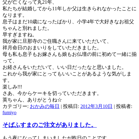
父が亡くなって丸21年、
私たちが結婚してから11年しか父は生きられなかったことに
なります。
息子はまだ10歳になったばかり、小学4年で大好きなお祖父
ちゃんと別れました。
早すぎますね。
我が家に旦那寺のご住職さんに来ていただいて、
祥月命日のおまいりをしていただきました。
母も私も息子もお嫁さんも娘もお仏壇の前に初めて一緒に揃
って、
お経さんをいただいて、いい日だったなと思いました。
これから我が家にとってもいいことがあるような気がしま
す。
楽しみ!!!
さあ、今からケーキを切っていただきます。
英ちゃん、ありがとうね☆
カテゴリー:
おかみの毎日
| 投稿日:
2012年3月10日
|
投稿者:
fumiyo
そばふすまのご注文がありました。
もう夜になってしまいましたが昨日のことです。