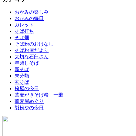
おかみの楽しみ
おかみの毎日
ガレット
そば打ち
そば畑
そば粉のおはなし
そば粉屋だより
大切な石臼さん
年越しそば
新そば
未分類
玄そば
粉屋の今日
蕎麦がきそば粉 一乗
蕎麦屋めぐり
製粉やの今日