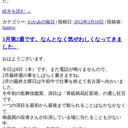
た。
続きを読む
→
カテゴリー:
おかみの毎日
| 投稿日:
2012年3月10日
|
投稿者:
fumiyo
3月第2週です。なんとなく気ぜわしくなってきま
した。
おはようございます。
今日は8日（木）です。まだ電話が鳴りませんので、
2月最終週の事をしばらく書きますね。
2月の最終土曜日は午前中で仕事を終えて名古屋へ向かいま
した。
今年初の歌舞伎鑑賞、演目は「青砥稿花紅彩画」の通し狂言
です。
一つの演目を最初から最後まで観られることはなかなかなく
て、
御贔屓の役者さんが出演している場に当たることも少ない
中、