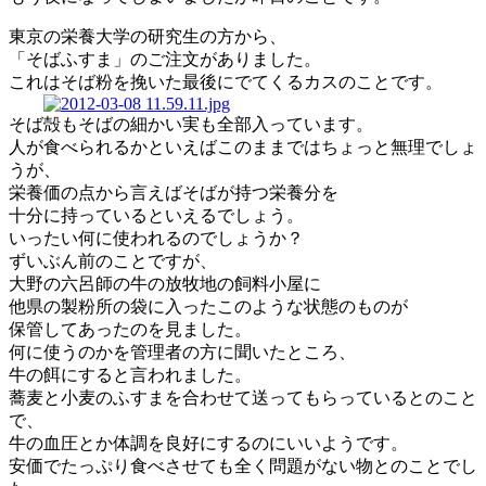
東京の栄養大学の研究生の方から、
「そばふすま」のご注文がありました。
これはそば粉を挽いた最後にでてくるカスのことです。
そば殻もそばの細かい実も全部入っています。
人が食べられるかといえばこのままではちょっと無理でしょ
うが、
栄養価の点から言えばそばが持つ栄養分を
十分に持っているといえるでしょう。
いったい何に使われるのでしょうか？
ずいぶん前のことですが、
大野の六呂師の牛の放牧地の飼料小屋に
他県の製粉所の袋に入ったこのような状態のものが
保管してあったのを見ました。
何に使うのかを管理者の方に聞いたところ、
牛の餌にすると言われました。
蕎麦と小麦のふすまを合わせて送ってもらっているとのこと
で、
牛の血圧とか体調を良好にするのにいいようです。
安価でたっぷり食べさせても全く問題がない物とのことでし