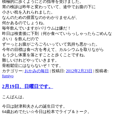
積極的に歩くようにとの指導を受けました。
胃の検診は昨年と変わっていて、途中でお腹の下に
小さい枕を入れられました。
なんのための措置なのかわかりませんが、
何かあるのでしょうね。
毎年飲んでいますがバリウムは嫌だ！
昨日は検査後に下剤（何か食べていらっしゃったらごめんな
さい）を飲んだので
ずーっとお腹がごろごろいっていて気持ち悪かった。
今年の目標は食べ方を考えて、カルシウムを取りながら
もう少し体重を落とすことと歩くことですね。
難しいけれどやっていきます。
骨粗鬆症にはならないぞ！です。
カテゴリー:
おかみの毎日
| 投稿日:
2012年2月23日
|
投稿者:
fumiyo
2月19日、日曜日です。
こんばんは。
今日は財津和夫さんの誕生日です。
64歳おめでたい☆今日は松本でライブ＆トーク。