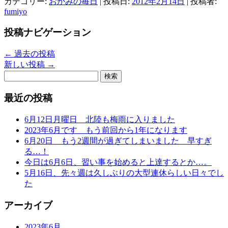
カテゴリー:
おかみの毎日
| 投稿日:
2012年2月14日
|
投稿者:
fumiyo
投稿ナビゲーション
←
過去の投稿
新しい投稿
→
検
索:
最近の投稿
6月12日月曜日 北陸も梅雨に入りました
2023年6月です もう前回から1年になります
6月20日 もう2週間が過ぎてしまいました 早すぎ
る…！
今日は6月6日、習い事を始めると上達するとか…。
5月16日、先々週は久しぶりの大型連休らしい日々でし
た
アーカイブ
2023年6月