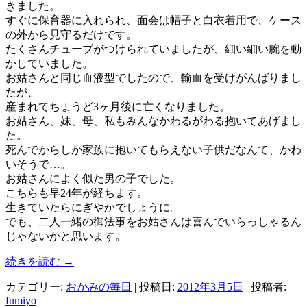
きました。
すぐに保育器に入れられ、面会は帽子と白衣着用で、ケース
の外から見守るだけです。
たくさんチューブがつけられていましたが、細い細い腕を動
かしていました。
お姑さんと同じ血液型でしたので、輸血を受けがんばりまし
たが、
産まれてちょうど3ヶ月後に亡くなりました。
お姑さん、妹、母、私もみんなかわるがわる抱いてあげまし
た。
死んでからしか家族に抱いてもらえない子供だなんて、かわ
いそうで…。
お姑さんによく似た男の子でした。
こちらも早24年が経ちます。
生きていたらにぎやかでしょうに。
でも、二人一緒の御法事をお姑さんは喜んでいらっしゃるん
じゃないかと思います。
続きを読む
→
カテゴリー:
おかみの毎日
| 投稿日:
2012年3月5日
|
投稿者:
fumiyo