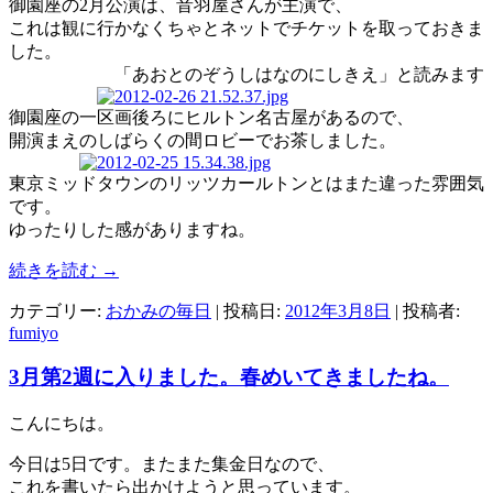
御園座の2月公演は、音羽屋さんが主演で、
これは観に行かなくちゃとネットでチケットを取っておきま
した。
「あおとのぞうしはなのにしきえ」と読みます
御園座の一区画後ろにヒルトン名古屋があるので、
開演まえのしばらくの間ロビーでお茶しました。
東京ミッドタウンのリッツカールトンとはまた違った雰囲気
です。
ゆったりした感がありますね。
続きを読む
→
カテゴリー:
おかみの毎日
| 投稿日:
2012年3月8日
|
投稿者:
fumiyo
3月第2週に入りました。春めいてきましたね。
こんにちは。
今日は5日です。またまた集金日なので、
これを書いたら出かけようと思っています。