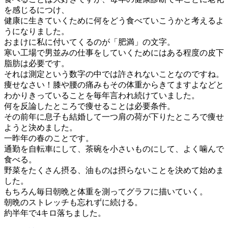
を感じるにつけ、
健康に生きていくために何をどう食べていこうかと考えるよ
うになりました。
おまけに私に付いてくるのが「肥満」の文字。
寒い工場で男並みの仕事をしていくためにはある程度の皮下
脂肪は必要です。
それは測定という数字の中では許されないことなのですね。
痩せなさい！膝や腰の痛みもその体重からきてますよなどと
わかりきっていることを毎年言われ続けていました。
何を反論したところで痩せることは必要条件。
その前年に息子も結婚して一つ肩の荷が下りたところで痩せ
ようと決めました。
一昨年の春のことです。
通勤を自転車にして、茶碗を小さいものにして、よく噛んで
食べる。
野菜をたくさん摂る、油ものは摂らないことを決めて始めま
した。
もちろん毎日朝晩と体重を測ってグラフに描いていく。
朝晩のストレッチも忘れずに続ける。
約半年で4キロ落ちました。