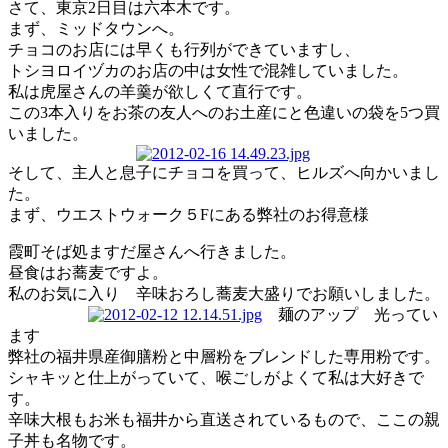
さて、東京2日目は六本木です。
まず、ミッドタウンへ。
チョコのお店には早くも行列ができていますし、
トシヨロイヅカのお店の中は女性で混雑していました。
私は虎屋さんの羊羹が欲しくて直行です。
この3本入りをお茶の友人へのお土産にと色違いの袋を5つ買
いました。
そして、主人と息子にチョコを買って、ヒルズへ向かいまし
た。
まず、ウエストウォーク５Fにある弊社のお得意様
霞町そば処ますだ屋さんへ行きました。
昼食はお蕎麦ですよ。
私のお気に入り 辛味おろし蕎麦大盛りでお願いしました。
麺のアップ 光ってい
ます
弊社の福井県産御膳粉と中層粉をブレンドした専用粉です。
シャキッと仕上がっていて、喉ごしがよくて私は大好きで
す。
辛味大根もお米も福井から直送されているもので、ここの親
子丼も名物です。