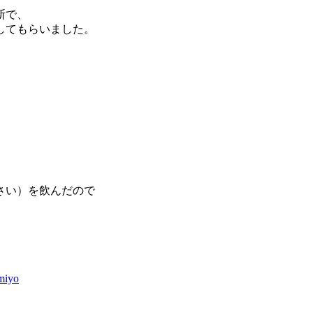
断で、
してもらいました。
。
さい）を飲んだので
miyo