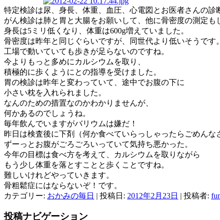
特定検診は尿、身長、体重、血圧、心電図とお医者さんの診
がん検診は肺と胃と大腸をお願いして、他に骨密度の測定も
身長は5ミリ低くなり、体重は600g増えていました。
骨密度は昨年と同じぐらいですが、同世代より低いそうです
工場で動いていても歩きが足らないのですね。
今よりもっと多めにカルシウムを取り、
積極的に歩くようにとの指導を受けました。
胃の検診は昨年と変わっていて、途中でお腹の下に
小さい枕を入れられました。
なんのための措置なのかわかりませんが、
何かあるのでしょうね。
毎年飲んでいますがバリウムは嫌だ！
昨日は検査後に下剤（何か食べていらっしゃったらごめんな
ずーっとお腹がごろごろいっていて気持ち悪かった。
今年の目標は食べ方を考えて、カルシウムを取りながら
もう少し体重を落とすことと歩くことですね。
難しいけれどやっていきます。
骨粗鬆症にはならないぞ！です。
カテゴリー:
おかみの毎日
| 投稿日:
2012年2月23日
|
投稿者:
fu
投稿ナビゲーション