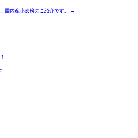
。
国内産小麦粉のご紹介です。
→
…！
た