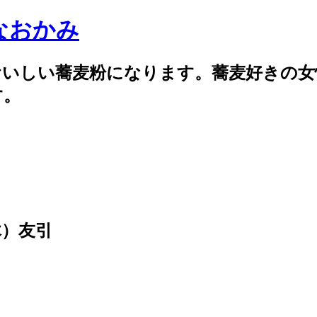
なおかみ
おいしい蕎麦粉になります。蕎麦好きの女
す。
木）友引