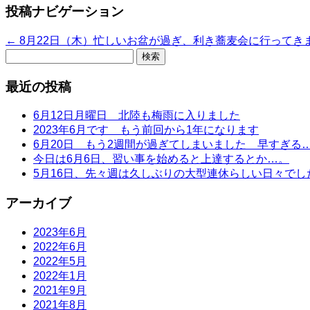
投稿ナビゲーション
←
8月22日（木）忙しいお盆が過ぎ、利き蕎麦会に行ってき
検
索:
最近の投稿
6月12日月曜日 北陸も梅雨に入りました
2023年6月です もう前回から1年になります
6月20日 もう2週間が過ぎてしまいました 早すぎる
今日は6月6日、習い事を始めると上達するとか…。
5月16日、先々週は久しぶりの大型連休らしい日々でし
アーカイブ
2023年6月
2022年6月
2022年5月
2022年1月
2021年9月
2021年8月