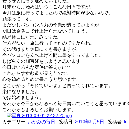
せっせと帳簿を進めていました。
月末から月始めはいつもこんな日々ですが、
今月は旅に行ってましたので絶対時間が少ないので、
頑張ってます。
まだ少しパソコン入力の作業が残っていますが、
明日は金曜日で仕上げられないでしょう。
結局休日にずれこみますね。
仕方がない、旅に行ってきたのですからね。
その話はまた休日にでも書きますが、
今パソコンを立ち上げる間に墨をすってました。
しばらくの間写経をしようと思います。
今日はいろんな案件に答えが出て、
これからすすむ道が見えたので、
心を鎮めるために書こうと思います。
どこかから「それでいいよ」と言ってくれています。
楽になりました。
では始めましょう。
それから今日からなるべく毎日書いていこうと思っています
これからもよろしくお願いします。
カテゴリー:
おかみの毎日
| 投稿日:
2013年9月5日
|
投稿者:
fu