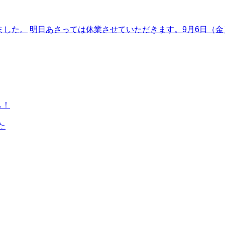
ました。
明日あさっては休業させていただきます。9月6日（
…！
た