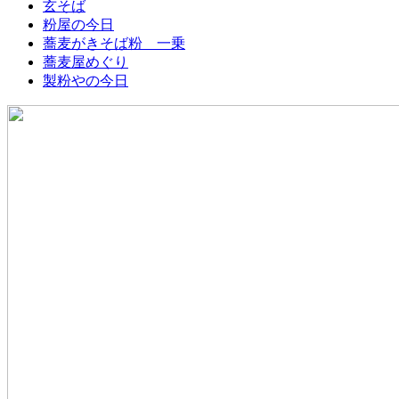
玄そば
粉屋の今日
蕎麦がきそば粉 一乗
蕎麦屋めぐり
製粉やの今日