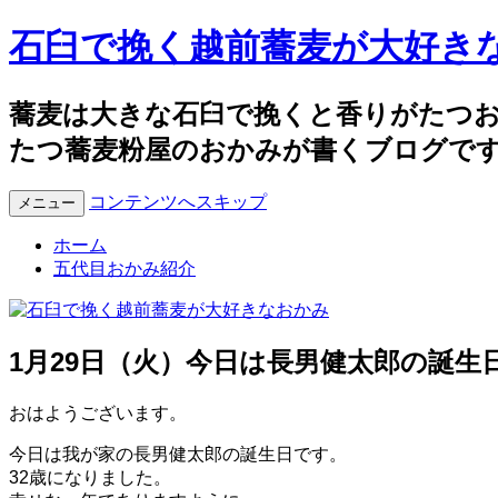
石臼で挽く越前蕎麦が大好き
蕎麦は大きな石臼で挽くと香りがたつ
たつ蕎麦粉屋のおかみが書くブログで
コンテンツへスキップ
メニュー
ホーム
五代目おかみ紹介
1月29日（火）今日は長男健太郎の誕生
おはようございます。
今日は我が家の長男健太郎の誕生日です。
32歳になりました。