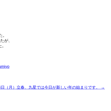
、
た。
したが、
た。
umiyo
2月4日（月）立春、九星では今日が新しい年の始まりです。
→