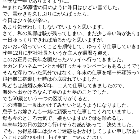
幸せな一年でありますように。
生まれた56豪雪の日のように昨日はひどい雪でした。
で、雪かきを久しぶりにがんばったら、
今日は少々体が辛い。
あまり気ぜわしくしないでいようと思います。
さて、私の風邪は咳が残ってしまい、まだ少し辛い時があり
一日ゆっくりできれば治るかなと思いますが、
おいおい治っていくことを期待して、ゆっくり仕事していき
昨年12月に弊社社長というか主人が還暦を迎え、
このお正月に長年念願だったハワイへ行ってきました。
セカンドハネムーンとか銘打ったキャンペーンもあるようで
そんな浮わついた気分ではなく、年末の仕事を精一杯頑張っ
飛行機に搭乗した時は心底疲れていました。
私どもは結婚以来33年、二人で仕事してきましたので、
海外へ出かけるなんて夢のまた夢のことでした。
でも60歳という一つの区切りがくると、
この時期に一度出かけてみたいと思うようになりました。
息子もお嫁さんも一緒に頑張って仕事してくれていますし、
母も今のところ元気で、娘もいますので母を頼めるし、
年末年始の日の並びも行けそうな感があって、決めました。
でも、お得意様には少々ご迷惑をおかけしてしまい申し訳あ
心よりお詫びを申し上げます。ごめんなさい。