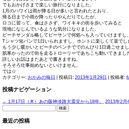
でもおかげさまで楽しい旅行になりました。
1月のハワイは雨が降る日が多いと言われたとおり、
帰る日まで小雨が降ったりやんだりでしたが、
ロコに習って、傘はささず、ワイキキの街を歩いてみると
現地になじんでいるような気分になりました。
ビーチサンダル略してビーサンで何処へも入っていけますし
Tシャツ短パンで1日いられますし、ホントに楽しくて楽でし
もう少し暖かいとビーチのベンチででのんびり1日過ごせま
肌寒かったので街を走るトローリーであちこち動いてきまし
詳しいお話はまたあとで書きますね。
そろそろ仕事始めないといけません。
では☆
カテゴリー:
おかみの毎日
| 投稿日:
2013年1月29日
|
投稿者:
f
投稿ナビゲーション
←
1月17日（木）あの阪神淡路大震災から18年。
2013年
検
索:
最近の投稿