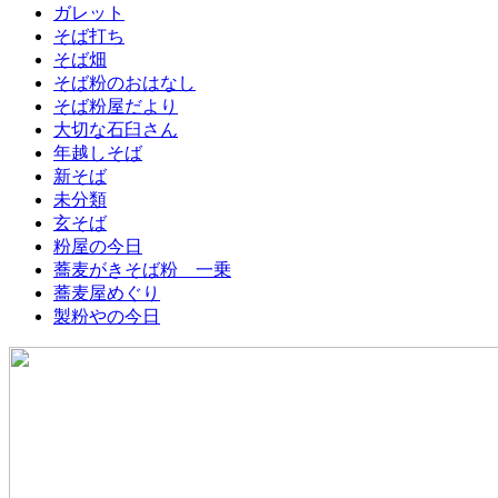
ガレット
そば打ち
そば畑
そば粉のおはなし
そば粉屋だより
大切な石臼さん
年越しそば
新そば
未分類
玄そば
粉屋の今日
蕎麦がきそば粉 一乗
蕎麦屋めぐり
製粉やの今日