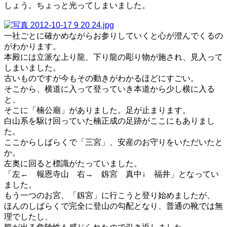
しょう。ちょっと光ってしまいました。
一社ごとに確かめながらお参りしていくと心が澄んでくるの
がわかります。
本殿には立派な上り龍、下り龍の彫り物が施され、見入って
しまいました。
古いものですが今もその動きがわかるほどにすごい。
そこから、横道に入って登っていき本道から少し横に入る
と、
そこに「楠公廟」がありました。足が止まります。
白山系を駆け回っていた楠正成の足跡がここにもありまし
た。
ここからしばらくで「三宮」、安産のお守りをいただいたと
か。
左奥に回ると標識がたっていました。
「左← 報恩寺山 右→ 釼宮 真中↓ 福井」となってい
ました。
もう一つのお宮、「釼宮」に行こうと登り始めましたが、
ほんのしばらくで完全に登山の勾配となり、普通の靴では無
理でしたし、