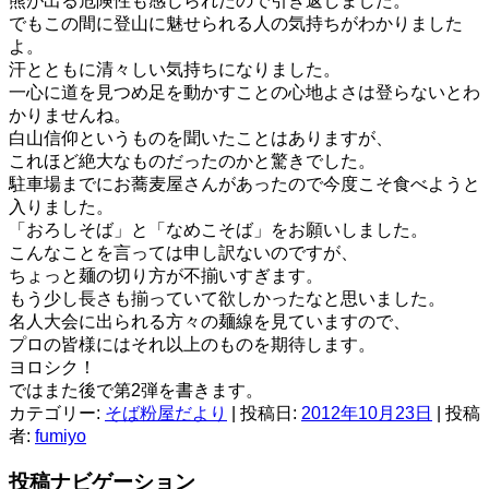
熊が出る危険性も感じられたので引き返しました。
でもこの間に登山に魅せられる人の気持ちがわかりました
よ。
汗とともに清々しい気持ちになりました。
一心に道を見つめ足を動かすことの心地よさは登らないとわ
かりませんね。
白山信仰というものを聞いたことはありますが、
これほど絶大なものだったのかと驚きでした。
駐車場までにお蕎麦屋さんがあったので今度こそ食べようと
入りました。
「おろしそば」と「なめこそば」をお願いしました。
こんなことを言っては申し訳ないのですが、
ちょっと麺の切り方が不揃いすぎます。
もう少し長さも揃っていて欲しかったなと思いました。
名人大会に出られる方々の麺線を見ていますので、
プロの皆様にはそれ以上のものを期待します。
ヨロシク！
ではまた後で第2弾を書きます。
カテゴリー:
そば粉屋だより
| 投稿日:
2012年10月23日
|
投稿
者:
fumiyo
投稿ナビゲーション