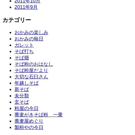
2011年10月
2011年9月
カテゴリー
おかみの楽しみ
おかみの毎日
ガレット
そば打ち
そば畑
そば粉のおはなし
そば粉屋だより
大切な石臼さん
年越しそば
新そば
未分類
玄そば
粉屋の今日
蕎麦がきそば粉 一乗
蕎麦屋めぐり
製粉やの今日