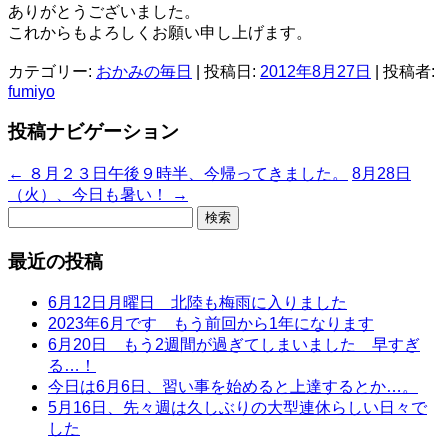
ありがとうございました。
これからもよろしくお願い申し上げます。
カテゴリー:
おかみの毎日
| 投稿日:
2012年8月27日
|
投稿者:
fumiyo
投稿ナビゲーション
←
８月２３日午後９時半、今帰ってきました。
8月28日
（火）、今日も暑い！
→
検
索:
最近の投稿
6月12日月曜日 北陸も梅雨に入りました
2023年6月です もう前回から1年になります
6月20日 もう2週間が過ぎてしまいました 早すぎ
る…！
今日は6月6日、習い事を始めると上達するとか…。
5月16日、先々週は久しぶりの大型連休らしい日々で
した