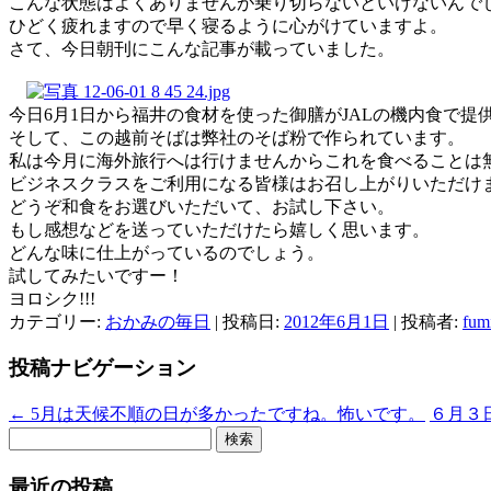
こんな状態はよくありませんが乗り切らないといけないんで
ひどく疲れますので早く寝るように心がけていますよ。
さて、今日朝刊にこんな記事が載っていました。
今日6月1日から福井の食材を使った御膳がJALの機内食で提
そして、この越前そばは弊社のそば粉で作られています。
私は今月に海外旅行へは行けませんからこれを食べることは
ビジネスクラスをご利用になる皆様はお召し上がりいただけ
どうぞ和食をお選びいただいて、お試し下さい。
もし感想などを送っていただけたら嬉しく思います。
どんな味に仕上がっているのでしょう。
試してみたいですー！
ヨロシク!!!
カテゴリー:
おかみの毎日
| 投稿日:
2012年6月1日
|
投稿者:
fum
投稿ナビゲーション
←
5月は天候不順の日が多かったですね。怖いです。
６月３
検
索:
最近の投稿