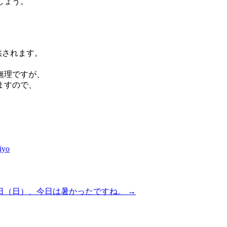
しょう。
供されます。
無理ですが、
ますので、
iyo
日（日）、今日は暑かったですね。
→