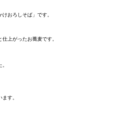
かけおろしそば」です。
と仕上がったお蕎麦です。
た。
います。
。