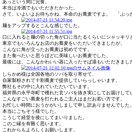
あっという間に完食。
本当は冷酒でもいただきたかった。
さて、いよいよお待ちかね、本命のお蕎麦ですよ。 「ぶっ
麺をアップするとこんな感じでした。
口に入れると麺の切った角が口に当たるくらいにシャッキリ
東京でもいろんなお店のお蕎麦をいただいてきましたが、
こんなに角が立ったお蕎麦は初めてです。
また食べたいと思うほどに美味しいお蕎麦でした。
最後には、こんなかわいい器に入ったそば湯もいただきまし
しらかめ様は全国各地のソバを取り寄せて、
自家製粉されて十割蕎麦で提供していらっしゃいます。
弊社もその中に入れていただいています。
福井県の永平寺町で穫れた玄ソバを抜き実にしてお届けして
こんなすごい蕎麦を打たれるご主人はまだお若い方です。
お忙しい時間におうかがいしまして申し訳ありませんでした
本当にごちそう様でした。
こうして経堂を後にしてまいりました。
このご縁を有難く思います。
これからもよろしくお願いします。