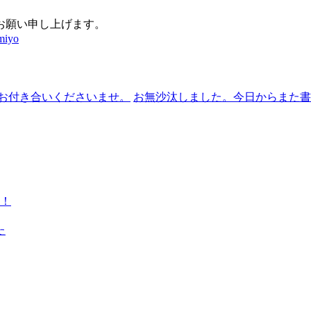
お願い申し上げます。
miyo
お付き合いくださいませ。
お無沙汰しました。今日からまた
…！
た