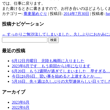
では、仕事に戻ります。
また書けるときに書きますので、お付き合いのほどよろしく
カテゴリー:
蕎麦屋めぐり
| 投稿日:
2014年7月30日
|
投稿者:
fu
投稿ナビゲーション
←
すっかりご無沙汰してしまいました。久しぶりにおかみに
検
索:
最近の投稿
6月12日月曜日 北陸も梅雨に入りました
2023年6月です もう前回から1年になります
6月20日 もう2週間が過ぎてしまいました 早すぎる
今日は6月6日、習い事を始めると上達するとか…。
5月16日、先々週は久しぶりの大型連休らしい日々でし
アーカイブ
2023年6月
2022年6月