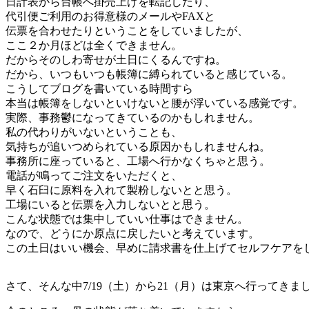
日計表から台帳へ掛売上げを転記したり、
代引便ご利用のお得意様のメールやFAXと
伝票を合わせたりということをしていましたが、
ここ２か月ほどは全くできません。
だからそのしわ寄せが土日にくるんですね。
だから、いつもいつも帳簿に縛られていると感じている。
こうしてブログを書いている時間すら
本当は帳簿をしないといけないと腰が浮いている感覚です。
実際、事務鬱になってきているのかもしれません。
私の代わりがいないということも、
気持ちが追いつめられている原因かもしれませんね。
事務所に座っていると、工場へ行かなくちゃと思う。
電話が鳴ってご注文をいただくと、
早く石臼に原料を入れて製粉しないとと思う。
工場にいると伝票を入力しないとと思う。
こんな状態では集中していい仕事はできません。
なので、どうにか原点に戻したいと考えています。
この土日はいい機会、早めに請求書を仕上げてセルフケアを
さて、そんな中7/19（土）から21（月）は東京へ行ってきま