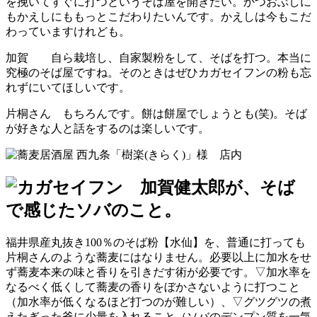
を挽いてすぐに打つというそば屋を開きたい。かつおぶしに
もかえしにももっとこだわりたいんです。かえしは今もこだ
わっていますけれども。
加賀 自ら栽培し、自家製粉をして、そばを打つ。本当に
究極のそば屋ですね。そのときはぜひカガセイフンの粉も忘
れずにいてほしいです。
片桐さん もちろんです。餅は餅屋でしょうとも(笑)。そば
が好きな人と話をするのは楽しいです。
福井県産丸抜き100％のそば粉【水仙】を、普通に打っても
片桐さんのような蕎麦にはなりません。必要以上に加水をせ
ず蕎麦本来の味と香りを引きだす術が必要です。▽加水率を
なるべく低くして蕎麦の香りをぼかさないように打つこと
（加水率が低くなるほど打つのが難しい）、▽グツグツの煮
えたぎった釜に少量を入れること（ソバのデンプン質を一気