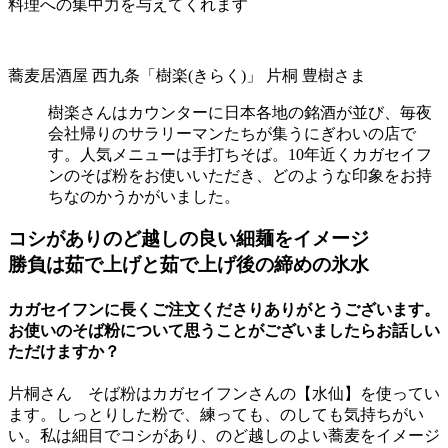
料理への集中力を与えてくれます
蕎麦居酒屋 西九条「樹楽(きらく)」 片桐 豊樹さま
樹楽さんはカウンターに日本各地の銘酒が並び、毎夜
会社帰りのサラリーマンたちが集うにぎわいの店で
す。人気メニューは手打ちそば。10年近くカガセイフ
ンのそば粉をお使いいただき、どのような印象をお持
ちなのかうかがいました。
コシがありのど越しの良い細麺をイメージ
勝負は茹で上げと茹で上げ後の締めの氷水
カガセイフンに長くご注文くださりありがとうございます。
お使いのそば粉について思うことがございましたらお話しい
ただけますか？
片桐さん そば粉はカガセイフンさんの【水仙】を使ってい
ます。しっとりした粉で、練っても、のしても気持ちがい
い。私は細目でコシがあり、のど越しのよい蕎麦をイメージ