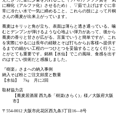
に糊化（アルファ化）させるため）、▽茹で上げはすぐに非
常に冷たい水で一気に締めること。これらの技によって片桐
さんの蕎麦が出来上がっています。
蕎麦はキリッと角が立ち、表面は薄らと透き通っている。噛
むとデンプンが弾けるような心地よい弾力があって、後から
蕎麦の香りと甘さが広がる。言葉でいうと簡単ですが、これ
を実際にやるには長年の経験とそば打ちからお客様へ提供す
るまでの細かい工程の一つひとつを妥協することなく行うこ
とがとても重要です。銘柄【水仙】でこの風味、食感を出す
のはすごい技術だと感服しました。
『樹楽』さまへの納入事例
納入そば粉とご注文頻度と数量
【水仙】 7㎏ 月に2回
取材協力店
【蕎麦居酒屋 西九条「樹楽(きらく)」様／大阪府大阪
市】
〒554-0012 大阪市此花区西九条3丁目16―8号