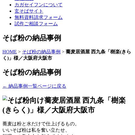
カガセイフンについて
玄そばサイト
無料資料請求
フォーム
試作ご相談
フォーム
そば粉の納品事例
HOME
>
そば粉の納品事例
>
蕎麦居酒屋 西九条「樹楽(きら
く)」様／大阪府大阪市
そば粉の納品事例
← 納品事例一覧ページに戻る
蕎麦居酒屋 西九条「樹楽
(きらく)」様／大阪府大阪市
蕎麦は粉と水だけで仕上げるもの。
いいそば粉は私を奮い立たせ、