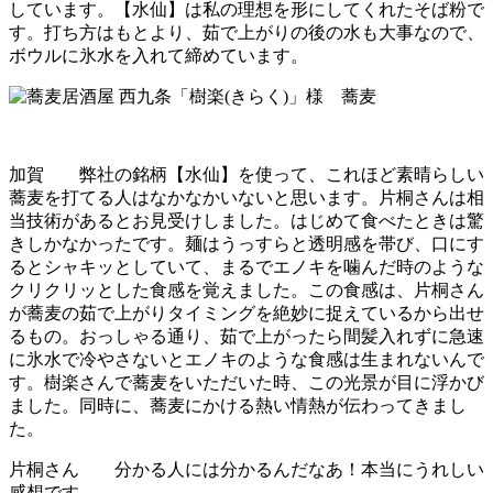
しています。【水仙】は私の理想を形にしてくれたそば粉で
す。打ち方はもとより、茹で上がりの後の水も大事なので、
ボウルに氷水を入れて締めています。
加賀 弊社の銘柄【水仙】を使って、これほど素晴らしい
蕎麦を打てる人はなかなかいないと思います。片桐さんは相
当技術があるとお見受けしました。はじめて食べたときは驚
きしかなかったです。麺はうっすらと透明感を帯び、口にす
るとシャキッとしていて、まるでエノキを噛んだ時のような
クリクリッとした食感を覚えました。この食感は、片桐さん
が蕎麦の茹で上がりタイミングを絶妙に捉えているから出せ
るもの。おっしゃる通り、茹で上がったら間髪入れずに急速
に氷水で冷やさないとエノキのような食感は生まれないんで
す。樹楽さんで蕎麦をいただいた時、この光景が目に浮かび
ました。同時に、蕎麦にかける熱い情熱が伝わってきまし
た。
片桐さん 分かる人には分かるんだなあ！本当にうれしい
感想です。