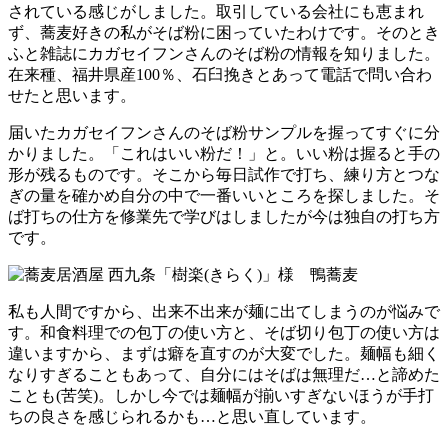
されている感じがしました。取引している会社にも恵まれ
ず、蕎麦好きの私がそば粉に困っていたわけです。そのとき
ふと雑誌にカガセイフンさんのそば粉の情報を知りました。
在来種、福井県産100％、石臼挽きとあって電話で問い合わ
せたと思います。
届いたカガセイフンさんのそば粉サンプルを握ってすぐに分
かりました。「これはいい粉だ！」と。いい粉は握ると手の
形が残るものです。そこから毎日試作で打ち、練り方とつな
ぎの量を確かめ自分の中で一番いいところを探しました。そ
ば打ちの仕方を修業先で学びはしましたが今は独自の打ち方
です。
私も人間ですから、出来不出来が麺に出てしまうのが悩みで
す。和食料理での包丁の使い方と、そば切り包丁の使い方は
違いますから、まずは癖を直すのが大変でした。麺幅も細く
なりすぎることもあって、自分にはそばは無理だ…と諦めた
ことも(苦笑)。しかし今では麺幅が揃いすぎないほうが手打
ちの良さを感じられるかも…と思い直しています。