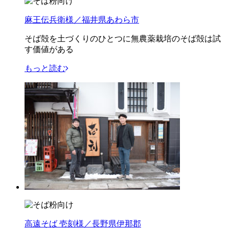
麻王伝兵衛様／福井県あわら市
そば殻を土づくりのひとつに無農薬栽培のそば殻は試
す価値がある
もっと読む
高遠そば 壱刻様／長野県伊那郡