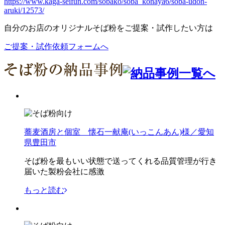
https://www.kaga-seifun.com/sobako/soba_konaya6/soba-udon-
aruki/12573/
自分のお店のオリジナルそば粉をご提案・試作したい方は
ご提案・試作依頼フォームへ
蕎麦酒房と個室 懐石一献庵(いっこんあん)様／愛知
県豊田市
そば粉を最もいい状態で送ってくれる品質管理が行き
届いた製粉会社に感激
もっと読む