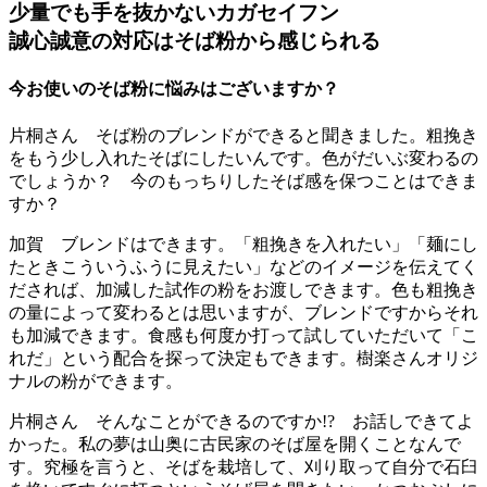
少量でも手を抜かないカガセイフン
誠心誠意の対応はそば粉から感じられる
今お使いのそば粉に悩みはございますか？
片桐さん そば粉のブレンドができると聞きました。粗挽き
をもう少し入れたそばにしたいんです。色がだいぶ変わるの
でしょうか？ 今のもっちりしたそば感を保つことはできま
すか？
加賀 ブレンドはできます。「粗挽きを入れたい」「麺にし
たときこういうふうに見えたい」などのイメージを伝えてく
だされば、加減した試作の粉をお渡しできます。色も粗挽き
の量によって変わるとは思いますが、ブレンドですからそれ
も加減できます。食感も何度か打って試していただいて「こ
れだ」という配合を探って決定もできます。樹楽さんオリジ
ナルの粉ができます。
片桐さん そんなことができるのですか!? お話しできてよ
かった。私の夢は山奥に古民家のそば屋を開くことなんで
す。究極を言うと、そばを栽培して、刈り取って自分で石臼