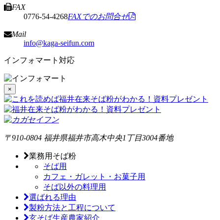
FAX
0776-54-4268
FAXでのお問合せ
Mail
info@kaga-seifun.com
インフォマート対応
×
〒910-0804
福井県福井市高木中央1丁目3004番地
業務用そば粉
そば用
カフェ・ガレット・お菓子用
そば以外の料理用
選ばれる理由
製粉方法と工程について
玄そば生産農家紹介