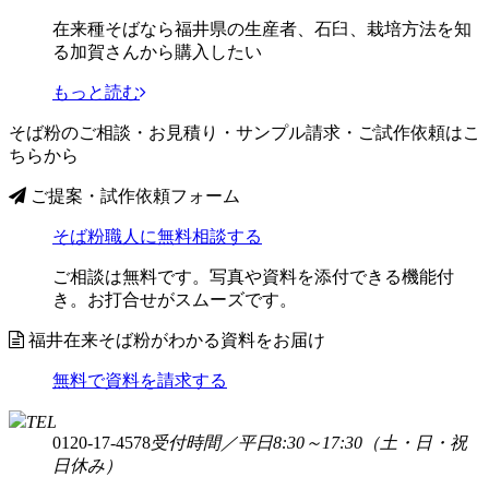
在来種そばなら福井県の生産者、石臼、栽培方法を知
る加賀さんから購入したい
もっと読む
そば粉のご相談・お見積り・サンプル請求・ご試作依頼はこ
ちらから
ご提案・試作依頼フォーム
そば粉職人に無料相談する
ご相談は無料です。写真や資料を添付できる機能付
き。お打合せがスムーズです。
福井在来そば粉がわかる資料をお届け
無料で資料を請求する
TEL
0120-17-4578
受付時間／平日8:30～17:30
（土・日・祝
日休み）