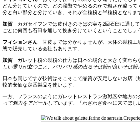
どん分けていくので、どの段階でやめるのかで粗さが違って
分と白い部分と分けていき、それが全粒粉と半粒粉となりま
加賀
カガセイフンでは皮付きのそばの実を2回石臼に通して
ごとに何回も石臼を通して挽き分けていくということでしょ
フィションさん
甘皮までは分かりませんが、大体の製粉工場
態で販売している会社もあります。
加賀
ガレット粉の製粉の仕方は日本の場合と大きく変わらな
しい香りが立つこと、パリパリ感の出るそば粉が良いそば粉
日本も同じですが技術はそこそこで品質が安定しないお店（
較的安価な定番製品を使います。
一方、フランスのようにガレットレストラン激戦区や地方の
って魅力をアピールしています。
「わざわざ食べに来てほし