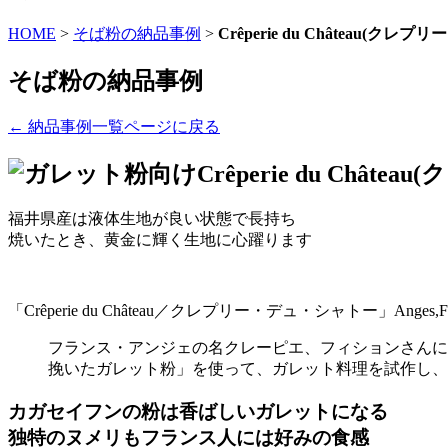
HOME
>
そば粉の納品事例
>
Crêperie du Château(クレ
そば粉の納品事例
← 納品事例一覧ページに戻る
Crêperie du Chât
福井県産は液体生地が良い状態で長持ち
焼いたとき、黄金に輝く生地に心躍ります
「Crêperie du Château／クレプリー・デュ・シャトー」
フランス・アンジェの名クレーピエ、フィションさんに
挽いたガレット粉」を使って、ガレット料理を試作し、
カガセイフンの粉は香ばしいガレットになる
独特のヌメリもフランス人には好みの食感