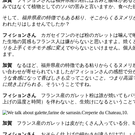
加賀
フィションさんは福井県産の粉には苦みと酸味があると
みではなくて植物としてのソバの苦みと言いますか、食べた
そして、
福井県産の特徴でもある粘り、そこからくるヌメリ
われたりはしませんでしたか？
フィションさん
カガセイフンのそば粉のガレットは噛んで喉
た生地の質感もフランス人は嫌がらないと思いますよ。焼く
リを上手くモチモチ感に変えて
やらないといけません。個人
ます。
加賀
なるほど、福井県産の特徴である粘りからくるヌメリ感
い合わせが寄せられていましたがフィションさんの感想で分
うな食感になって香ばしさも立ってこないこと。つまり高温
に焼き上げられる
、そういうことですね。
フィションさん
フランス産のガレット粉は誰が焼いてもパリ
上げの温度と時間）を伴わないと、生焼けになるということ
加賀
フランス産のガレットは皮がたくさん入っている分、味
フィションさん
おそらく仕上げの細かさが違うだけでしょう