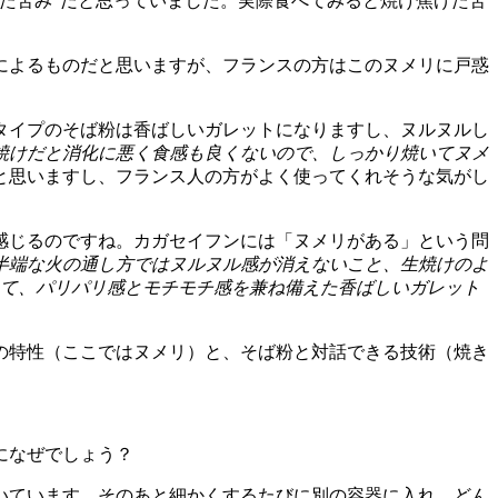
た苦み”だと思っていました。実際食べてみると焼け焦げた苦
によるものだと思いますが、フランスの方はこのヌメリに戸惑
タイプのそば粉は香ばしいガレットになりますし、ヌルヌルし
焼けだと消化に悪く食感も良くないので、しっかり焼いてヌメ
と思いますし、フランス人の方がよく使ってくれそうな気がし
感じるのですね。カガセイフンには「ヌメリがある」という問
半端な火の通し方ではヌルヌル感が消えないこと、生焼けのよ
って、パリパリ感とモチモチ感を兼ね備えた香ばしいガレット
の特性（ここではヌメリ）と、そば粉と対話できる技術（焼き
になぜでしょう？
いています。そのあと細かくするたびに別の容器に入れ、どん