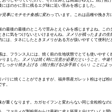
おっしゃっていたので、その苦みとは高温がゆえに“焼け焦げ
後にほのかに舌に残るエグ味に近い苦みを感じました。
が見事にモチモチ食感に変わって
います。これは品種や挽き方
の最後の最後のところで苦みとえぐみを感じますよね。この
ときに気をつけないといけませんね。
ヌメリが残ったままの生
的には、タネにしたときヌメリがある方が扱いやすくて便利だ
は、フランス人には、焼く前の生地状態でとても使いやすく
かりました。
ヌメリは焼く時に注意が必要だということ、中途
でしっかり焼き上げる（焼け焦げる2歩手前くらい）ことによ
パリに焼くことができますが、福井県産ガレット粉はそば粉
です。
が重くなります。カガセイフンと変わらない同じ全粒粉なの
。ファティゲ製粉所からは最初に皮と胚芽と分けていくと聞