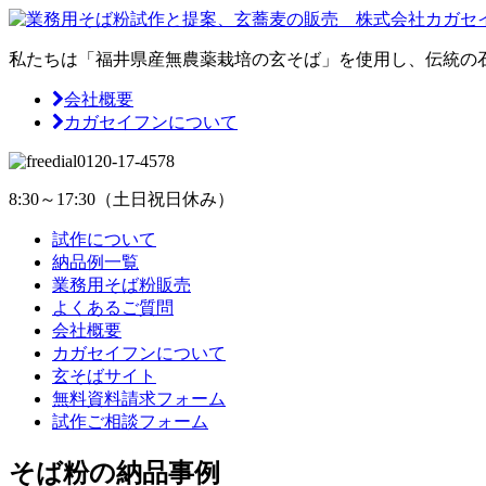
私たちは「福井県産無農薬栽培の玄そば」を使用し、伝統の
会社概要
カガセイフンについて
0120-17-4578
8:30～17:30（土日祝日休み）
試作について
納品例一覧
業務用そば粉販売
よくあるご質問
会社概要
カガセイフンについて
玄そばサイト
無料資料請求
フォーム
試作ご相談
フォーム
そば粉の納品事例