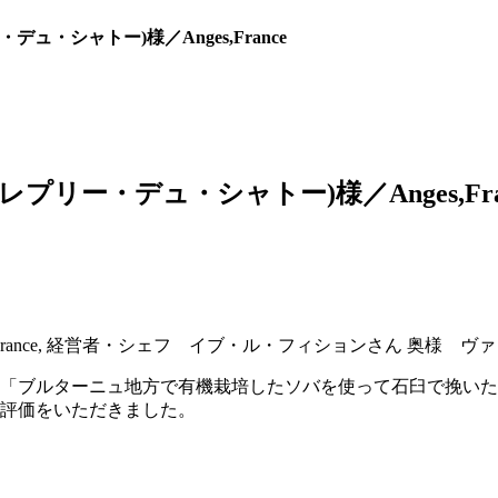
プリー・デュ・シャトー)様／Anges,France
eau(クレプリー・デュ・シャトー)様／Anges,Fra
Anges,France, 経営者・シェフ イブ・ル・フィションさん 奥
「ブルターニュ地方で有機栽培したソバを使って石臼で挽いた
評価をいただきました。