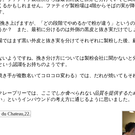
くるかもしれません。ファティゲ製粉場は4階からそばの実が
す。
挽き上げますが、「どの段階でやめるかで粉が違う」というの
うか？ また、最初に分けるのは外側の黒皮と抜き実だけでし
ではまず黒い外皮と抜き実を分けてそれぞれに製粉した後、
いようですね。挽き分け方については製粉会社に聞かないと
という認識
をお持ちのようです。
焼き手が複数名いてコロコロ変わる）では、だれが焼いてもそ
クレープリーでは、
ここでしか食べられない品質を提供するた
い」というインバウンドの考え方に通じるように思いました。