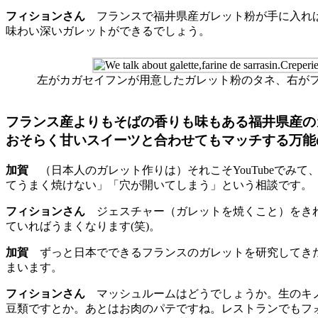
フィションさん
フランスで福井県産ガレット粉が手に入れば
味わい深いガレットができるでしょう。
左がカガセイフンが用意したガレット粉のタネ、右が
フランス産よりもそばの香りも味もある福井県産の
おそらく甘いスイーツと合わせてもマッチする万能
加賀
（日本人のガレット作りは）それこそYouTubeでみ
てうまく焼けない」「穴が開いてしまう」という相談です。
フィションさん
ジェスチャー（ガレットを焼くこと）をきれ
ていればうまくなります(笑)。
加賀
ずっと日本でできるフランスのガレットを研究してきた
まいます。
フィションさん
マッシュルームはどうでしょうか。生のキノ
豆類ですとか。あとはお肉のパテですね。レストランでもフ