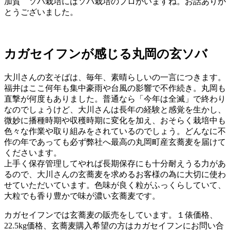
加賀 ソバ栽培にはソバ栽培のプロがいますね。お話ありが
とうございました。
カガセイフンが感じる丸岡の玄ソバ
大川さんの玄そばは、毎年、素晴らしいの一言につきます。
福井はここ何年も集中豪雨や台風の影響で不作続き。丸岡も
直撃が何度もありました。普通なら「今年は全滅」で終わり
なのでしょうけど、大川さんは長年の経験と感覚を生かし、
微妙に播種時期や収穫時期に変化を加え、おそらく栽培中も
色々な作業や取り組みをされているのでしょう。どんなに不
作の年であっても必ず弊社へ最高の丸岡町産玄蕎麦を届けて
くださいます。
上手く保存管理してやれば長期保存にも十分耐えうる力があ
るので、大川さんの玄蕎麦を求めるお客様の為に大切に使わ
せていただいています。色味が良く粒がふっくらしていて、
大粒でも香り豊かで味が濃い玄蕎麦です。
カガセイフンでは玄蕎麦の販売をしています。１俵価格、
22.5kg価格、玄蕎麦購入希望の方はカガセイフンにお問い合