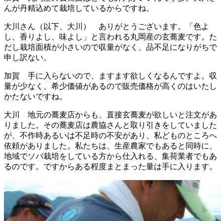
んが丹精込めて栽培しているからですね。
大川さん（以下、大川） ありがとうございます。「色よ
し、香りよし、味よし」と言われる丸岡産の玄蕎麦です。た
だし栽培面積が小さいので収量がなく、品不足になりがちで
申し訳ない。
加賀 手に入らないので、ますます欲しくなるんですよ。収
量が少なく、希少価値があるので販売価格が高くのはいたし
かたないですね。
大川 地元の蕎麦店からも、直接玄蕎麦が欲しいと注文があ
りました。その蕎麦店は農協さんと取り引きをしていました
が、不作時あるいは不足時の不安があり、私どものところへ
依頼がありました。私たちは、生産農家でもあると同時に、
地域でソバ栽培をしている方から仕入れる、集荷業者でもあ
るのです。ですからある程度まとまった量は手に入ります。