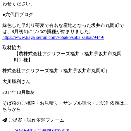
わせください。
●六代目ブログ
緑色した早刈り蕎麦で有名な産地となった坂井市丸岡町で
は、8月初旬にソバの播種が始まりました。
https://www.kaga-seifun.com/sobako/soba-saibai/9449/
取材協力
【農株式会社アグリフーズ福井（福井県坂井市丸岡
町）様】
株式会社アグリフーズ福井（福井県坂井市丸岡町）
大川勝利さん
2014年10月取材
そば粉のご相談・お見積り・サンプル請求・ご試作依頼はこ
ちらから
ご提案・試作依頼フォーム
そば粉職人に無料相談する