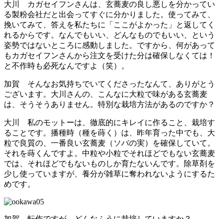
大川 カガセイフンさんは、玄蕎麦の良し悪しを分かってい
る製粉会社だと出会ってすぐに分かりました。使ってみて、
挽いてみて、答えを私たちに「ここがよかった」と返してく
れるからです。なんでもいい、どんなものでもいい、という
姿勢ではないところに感動しました。ですから、何があって
もカガセイフンさんから注文を受けた分は確保しなくては！
と不作時も必死なんですよ（笑）。
加賀 そんなお気持ちでいてくださったなんて、ありがとう
ございます。大川さんの、こんなに大粒で味がある玄蕎麦
は、そうそうありません。特別な栽培方法があるのですか？
大川 私のモットーは、徹底的にキレイに作ること、栽培す
ることです。播種時（種を蒔く）は、昨年育った中でも、大
粒で良質の、一番良い玄蕎麦（ソバの実）を確保していて。
それを蒔くんですよ。中粒や小粒でそれほどでもない玄蕎麦
では、それほどでもないものしか育たないんです。除草剤を
少し使っていますが、養分が雑草に奪われないようにするた
めです。
加賀 転作ですが、どんなふうに栽培していますか？