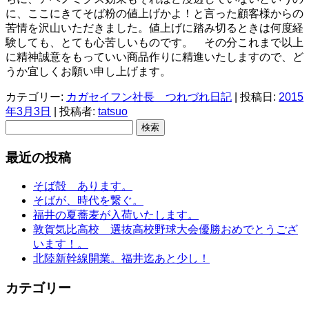
に、ここにきてそば粉の値上げかよ！と言った顧客様からの
苦情を沢山いただきました。値上げに踏み切るときは何度経
験しても、とても心苦しいものです。 その分これまで以上
に精神誠意をもっていい商品作りに精進いたしますので、ど
うか宜しくお願い申し上げます。
カテゴリー:
カガセイフン社長 つれづれ日記
| 投稿日:
2015
年3月3日
|
投稿者:
tatsuo
検
索:
最近の投稿
そば殻 あります。
そばが、時代を繋ぐ。
福井の夏蕎麦が入荷いたします。
敦賀気比高校 選抜高校野球大会優勝おめでとうござ
います！。
北陸新幹線開業。福井迄あと少し！
カテゴリー