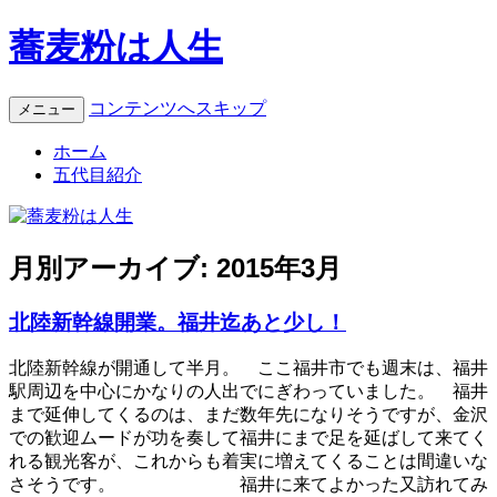
蕎麦粉は人生
コンテンツへスキップ
メニュー
ホーム
五代目紹介
月別アーカイブ:
2015年3月
北陸新幹線開業。福井迄あと少し！
北陸新幹線が開通して半月。 ここ福井市でも週末は、福井
駅周辺を中心にかなりの人出でにぎわっていました。 福井
まで延伸してくるのは、まだ数年先になりそうですが、金沢
での歓迎ムードが功を奏して福井にまで足を延ばして来てく
れる観光客が、これからも着実に増えてくることは間違いな
さそうです。 福井に来てよかった又訪れてみ