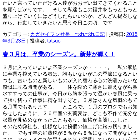
たいと言っていただける人達がおおぜい出てきてくれること
を願うばかりです。 そして私達もこの福井をもっともっと
盛り上げていくにはどうしたらいいのか、どんどん提案しな
がら、行動していきたいと思う今日この頃。です
カテゴリー:
カガセイフン社長 つれづれ日記
| 投稿日:
2015
年3月23日
|
投稿者:
tatsuo
春３月は、卒業のシーズン。新芽が輝く！
３月に入っていよいよ卒業シーズンか・・・・。 私の家族
に卒業を控えている者は、誰もいないがこの季節になるとい
つも、古いものと新しいものが入れ替わる心の洗濯みたいな
感慨に耽る時間がある。 体を縮めて寒さに震えながら鼻
水すすっての仕事が、今日から胸を張って温かい春風に乗っ
て張り切って仕事に精を出すぞと。３月はそんな気概のもて
る月間でもあります。 ところで、１月のブログでもお知
らせしたように、２６年産の玄蕎麦は、どこも不作で充分な
収量が見込めなかったこともあり、価格が高騰しました。
そのため弊社も、仕様なしに粉価の値上げに踏み切りまし
た。 でも昨年の消費税が５％から８％になって間がないう
ちに、アベノミクス効果もそれほど浸透していないというの