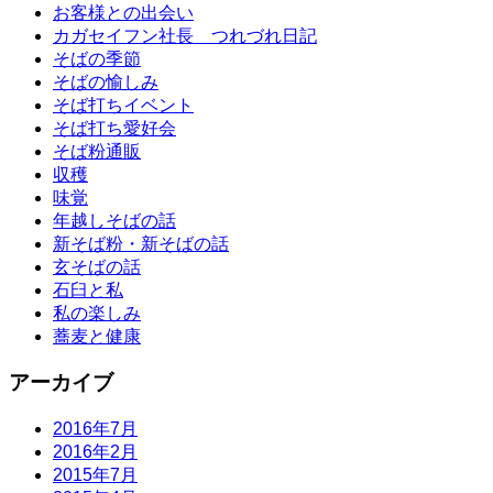
お客様との出会い
カガセイフン社長 つれづれ日記
そばの季節
そばの愉しみ
そば打ちイベント
そば打ち愛好会
そば粉通販
収穫
味覚
年越しそばの話
新そば粉・新そばの話
玄そばの話
石臼と私
私の楽しみ
蕎麦と健康
アーカイブ
2016年7月
2016年2月
2015年7月